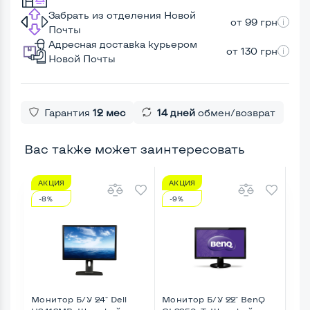
Забрать из отделения Новой
от 99 грн
Почты
Адресная доставка курьером
от 130 грн
Новой Почты
Гарантия
12 мес
14 дней
обмен/возврат
Вас также может заинтересовать
АКЦИЯ
АКЦИЯ
А
-8%
-9%
-3
Монитор Б/У 24" Dell
Монитор Б/У 22" BenQ
Мон