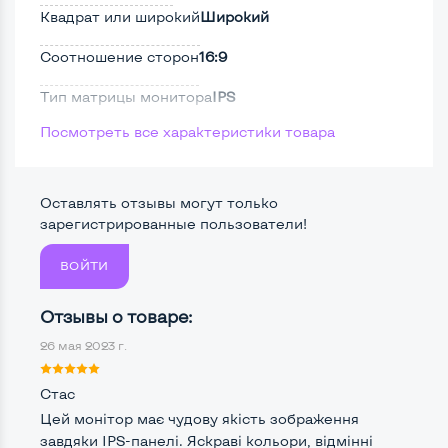
Квадрат или широкий
Широкий
Соотношение сторон
16:9
Тип матрицы монитора
IPS
Посмотреть все характеристики товара
Тип подсветки монитора
LED
Поверхность дисплея
Матовая
Оставлять отзывы могут только
Безрамочный
Нет
зарегистрированные пользователи!
ВОЙТИ
Разъемы подключения:
Отзывы о товаре:
Крепление сзади, типа VESA
Да, 100*100мм
26 мая 2023 г.
Интерфейс подключения VGA
Да
Стас
Интерфейс подключения DVI
Да
Цей монітор має чудову якість зображення
завдяки IPS-панелі. Яскраві кольори, відмінні
Интерфейс подключения HDMI
Нет