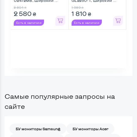
U2412MB, Широкий ...
GL2250-T, Широкий ...
Fla
Шир
2 804
1 989
1 45
₴
₴
2 580
1 810
9
₴
₴
Есть в наличии
Есть в наличии
Ес
Самые популярные запросы на
сайте
БУ мониторы Samsung
БУ мониторы Acer