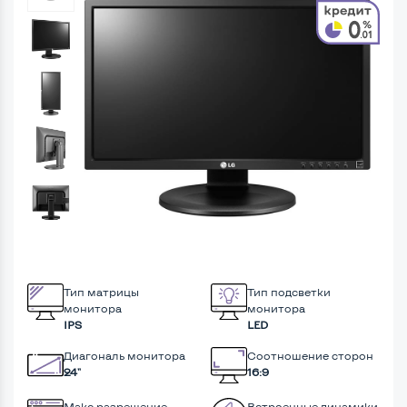
Тип матрицы
Тип подсветки
монитора
монитора
IPS
LED
Диагональ монитора
Соотношение сторон
24"
16:9
Макс разрешение
Встроенные динамики