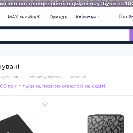
MAX знижка %
Оренда
Клієнтам
Увійд
увачі
тку дешевші
спочатку дорожчі
новинки
00 грн. тільки за повною оплатою на сайті.