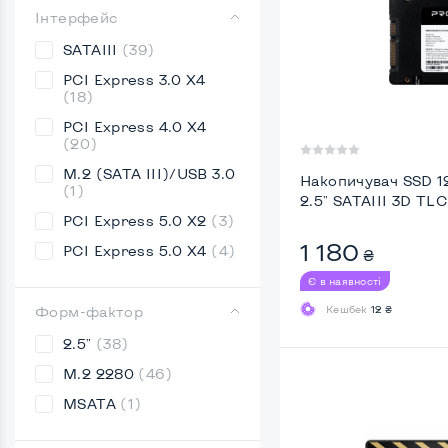
Інтерфейс
SATAIII
(39)
PCI Express 3.0 X4
(18)
PCI Express 4.0 X4
(20)
M.2 (SATA III)/USB 3.0
Накопичувач SSD 1
(1)
2.5" SATAIII 3D TLC
PCI Express 5.0 X2
(3)
1 180
PCI Express 5.0 X4
(4)
₴
Є в наявності
Форм-фактор
Кешбек
12 ₴
2.5"
(38)
M.2 2280
(46)
MSATA
(1)