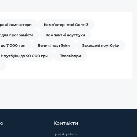
грові комп'ютери
Комп'ютер Intel Core i3
 для програміста
Компактні ноутбуки
 до 7 000 грн
Великі ноутбуки
Захищені ноутбуки
Ноутбуки до 20 000 грн
Телевізори
ію
Контакти
Графік роботи