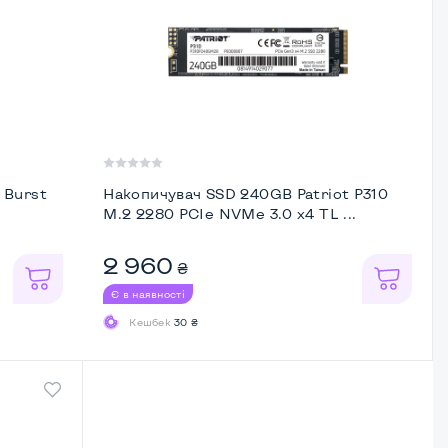
 Burst
Накопичувач SSD 240GB Patriot P310
M.2 2280 PCIe NVMe 3.0 x4 TL ...
2 960
₴
Є в наявності
Кешбек
30 ₴