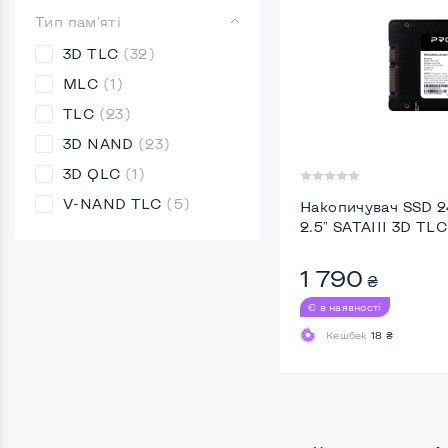
Тип пам'яті
3D TLC
(32)
MLC
(1)
TLC
(23)
3D NAND
(23)
3D QLC
(1)
V-NAND TLC
(5)
Накопичувач SSD 2
2.5" SATAIII 3D TLC
1 790
₴
Є в наявності
Кешбек
18 ₴