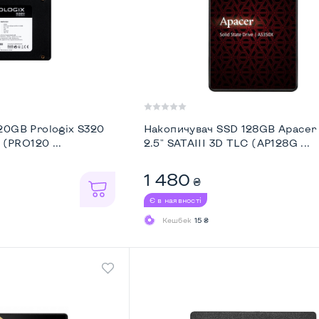
20GB Prologix S320
Накопичувач SSD 128GB Apacer
 (PRO120 ...
2.5" SATAIII 3D TLC (AP128G ...
1 480
₴
Є в наявності
Кешбек
15 ₴