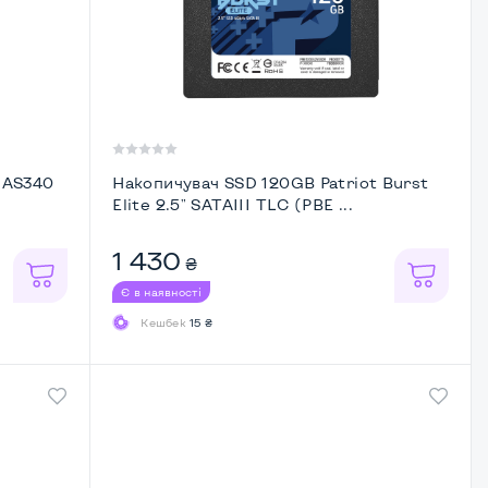
 AS340
Накопичувач SSD 120GB Patriot Burst
Elite 2.5" SATAIII TLC (PBE ...
1 430
₴
Є в наявності
Кешбек
15 ₴