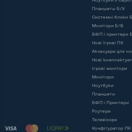
Планшеты Б/У
Системні блоки 
Монітори Б/В
БФП і принтери 
Нові ігрові ПК
Аксесуари для но
Нові комплектую
Ігрові монітори
Монітори
Ноутбуки
Планшети
БФП і Принтери
Роутери
Телевізори
Конфігуратор ПК