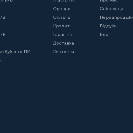
Оренда
Співпраця
Б/В
Оплата
Передпродажн
Кредит
Відгуки
Б/В
Гарантія
Блог
Доставка
утбуків та ПК
Контакти
чі