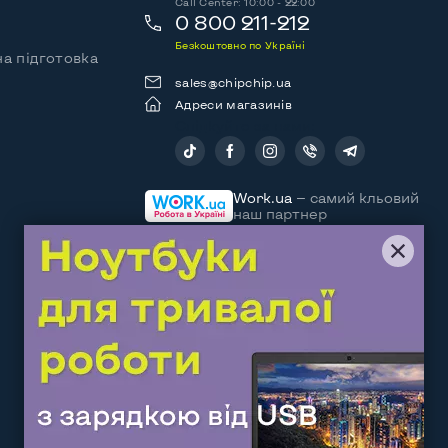
Call Center: 10:00 - 22:00
0 800 211-212
Безкоштовно по Україні
а підготовка
sales@chipchip.ua
Адреси магазинів
Слідкуйте за нами:
Work.ua
— самий кльовий
наш партнер