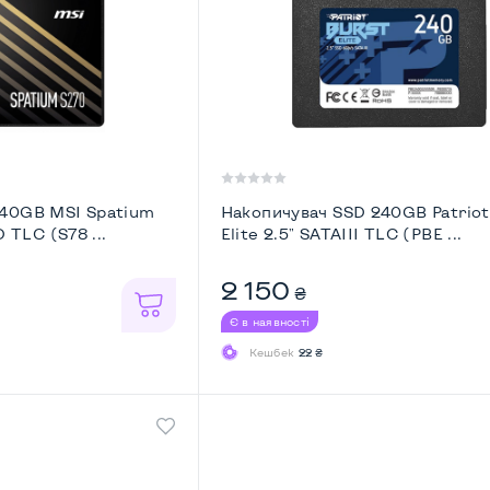
240GB MSI Spatium
Накопичувач SSD 240GB Patriot
D TLC (S78 ...
Elite 2.5" SATAIII TLC (PBE ...
2 150
₴
Є в наявності
Кешбек
22 ₴