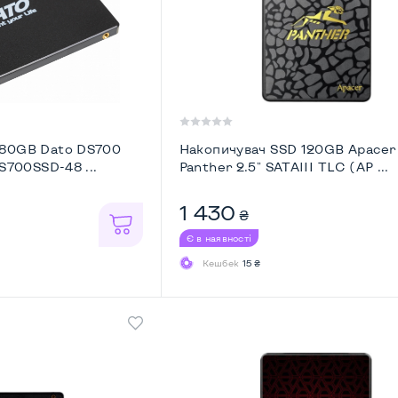
480GB Dato DS700
Накопичувач SSD 120GB Apacer
DS700SSD-48 ...
Panther 2.5" SATAIII TLC (AP ...
1 430
₴
Є в наявності
Кешбек
15 ₴