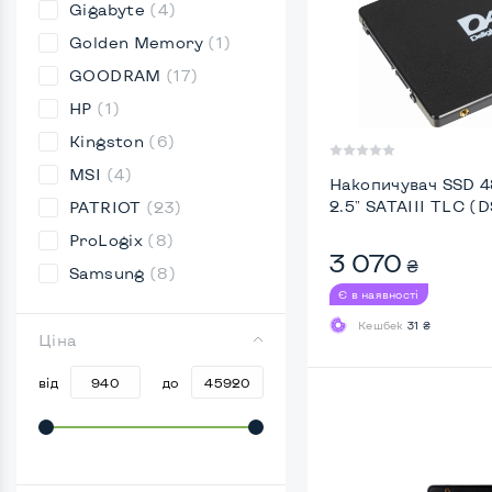
Gigabyte
(4)
Golden Memory
(1)
GOODRAM
(17)
HP
(1)
Kingston
(6)
MSI
(4)
Накопичувач SSD 
2.5" SATAIII TLC (
PATRIOT
(23)
ProLogix
(8)
3 070
₴
Samsung
(8)
Є в наявності
Кешбек
31 ₴
Ціна
від
до