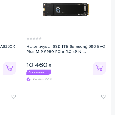
 AS350X
Накопичувач SSD 1ТB Samsung 990 EVO
Plus M.2 2280 PCIe 5.0 x2 N ...
10 460
₴
Є в наявності
Кешбек
105 ₴