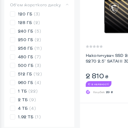
Обʼєм жорсткого диску
120 ГБ
(3)
128 ГБ
(2)
240 ГБ
(5)
250 ГБ
(2)
256 ГБ
(11)
Накопичувач SSD 
480 ГБ
(7)
S270 2.5" SATAIII 3
500 ГБ
(3)
512 ГБ
(12)
2 810
₴
960 ГБ
(4)
Є в наявності
1 ТБ
(22)
Кешбек
29 ₴
2 ТБ
(9)
4 ТБ
(4)
1.92 TБ
(1)