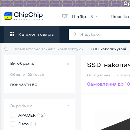
Підбір ПК
Плюшки
Каталог товарів
Комп'ютерна техніка, комплектуючі
SSD-накопичувачі
Ви обрали:
SSD-накопич
Обрано 122 товар
Сортування:
споча
Замовлення до 10
ПОКАЗАТИ ВСІ
Виробник
APACER
(12)
Dato
(1)