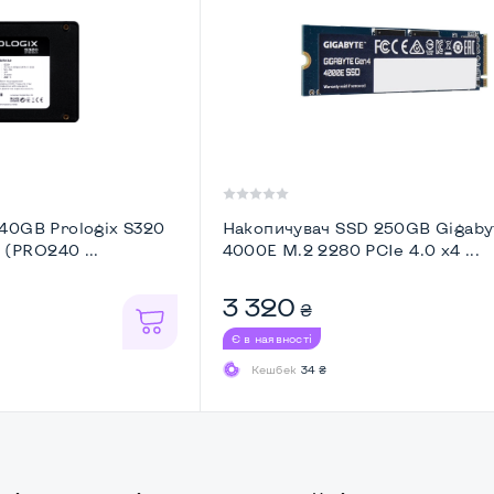
40GB Prologix S320
Накопичувач SSD 250GB Gigaby
 (PRO240 ...
4000E M.2 2280 PCIe 4.0 x4 ...
3 320
₴
Є в наявності
Кешбек
34 ₴