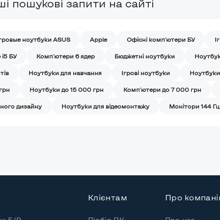
і пошукові запити на сайті
гровые ноутбуки ASUS
Apple
Офісні комп'ютери БУ
І
 i5 БУ
Комп'ютери 6 ядер
Бюджетні ноутбуки
Ноутбук
тів
Ноутбуки для навчання
Iгрові ноутбуки
Ноутбуки
грн
Ноутбуки до 15 000 грн
Комп'ютери до 7 000 грн
чного дизайну
Ноутбуки для відеомонтажу
Монітори 144 Гц
Клієнтам
Про компан
пи Б/В
Підбір ПК
Про нас