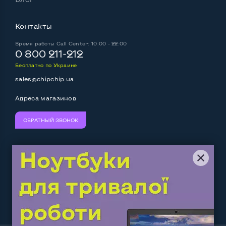
Контакты
Время работы
Call Center: 10:00 - 22:00
0 800 211-212
Бесплатно по Украине
sales@chipchip.ua
Адреса магазинов
ОБРАТНЫЙ ЗВОНОК
Мы принимаем:
Следите за нами:
Work.ua
— самий кльовий
наш партнер