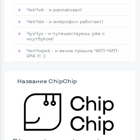
ЧикЧик - и распаковал!
ЧекЧек - и микрофон работает!
ЧухЧух - и путешествуешь уже с
ноутбуком!
ЧипЧирик - и весна пришла ЧИП-ЧИП-
УРА !!! :)
Название ChipChip