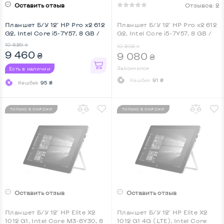
Оставить отзыв
Отзывов: 2
Планшет Б/У 12" HP Pro x2 612
Планшет Б/У 12" HP Pro x2 612
G2, Intel Core i5-7Y57, 8 GB /
G2, Intel Core i5-7Y57, 8 GB /
240 GB, 4G (LTE)
240 GB
10 629
₴
10 202
₴
9 460
9 080
₴
₴
Закончился
Есть в наличии
Кешбек
91 ₴
Кешбек
95 ₴
ТОЛЬКО В CHIPCHIP
ТОЛЬКО В CHIPCHIP
Оставить отзыв
Оставить отзыв
Планшет Б/У 12" HP Elite X2
Планшет Б/У 12" HP Elite X2
1012 G1, Intel Core M3-6Y30, 8
1012 G1 4G (LTE), Intel Core