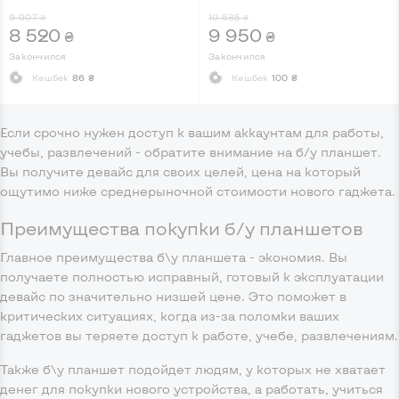
GB/240 GB
M7-6Y75, 8 GB/240 GB
9 907
10 585
₴
₴
8 520
9 950
₴
₴
Закончился
Закончился
Кешбек
86 ₴
Кешбек
100 ₴
Если срочно нужен доступ к вашим аккаунтам для работы,
учебы, развлечений - обратите внимание на б/у планшет.
Вы получите девайс для своих целей, цена на который
ощутимо ниже среднерыночной стоимости нового гаджета.
Преимущества покупки б/у планшетов
Главное преимущества б\у планшета - экономия. Вы
получаете полностью исправный, готовый к эксплуатации
девайс по значительно низшей цене. Это поможет в
критических ситуациях, когда из-за поломки ваших
гаджетов вы теряете доступ к работе, учебе, развлечениям.
Также б\у планшет подойдет людям, у которых не хватает
денег для покупки нового устройства, а работать, учиться