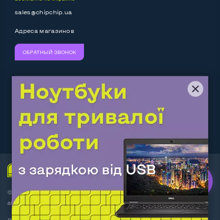
sales@chipchip.ua
Адреса магазинов
ОБРАТНЫЙ ЗВОНОК
Мы принимаем:
Следите за нами:
Work.ua
— самий кльовий
наш партнер
© Интернет-магазин ChipChip - компьютерная техника и
аксессуары 2014-2026
Договор оферты