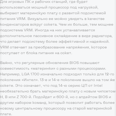
Для игровых ПК и рабочих станций, где будет
использоваться мощный процессор под нагрузкой,
выбирают материнскую плату с развитой подсистемой
питания VRM. Визуально ее можно увидеть в качестве
конденсаторов вокруг сокета. Чем их больше, тем мощнее
подсистема VRM. Иногда на них устанавливается
дополнительное пассивное охлаждение в виде радиатора,
что делает подсистему более эффективной и надежной.
VRM отвечает за преобразование напряжения, которое
поступает от блока питания на сокет.
Важно, что регулярные обновления BIOS повышают
совместимость «материнки» с разными процессорами.
Например, LGA 1700 изначально подходил только для 12-го
поколения «Интел». 13-е и 14-е поколение вышло на том же
сокете. Это означает, что под 14-ю серию ЦП от Intel
необязательно брать материнскую плату с новым чипсетом
H, B или Z 700-й. Подойдет и 600-й, но с апдейтом BIOS и
другим набором команд, который позволит работать более
новому центральному процессору на старой материнской
плате.