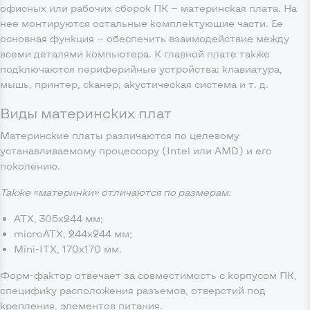
офисных или рабочих сборок ПК — материнская плата. На
нее монтируются остальные комплектующие части. Ее
основная функция — обеспечить взаимодействие между
всеми деталями компьютера. К главной плате также
подключаются периферийные устройства: клавиатура,
мышь, принтер, сканер, акустическая система и т. д.
Виды материнских плат
Материнские платы различаются по целевому
устанавливаемому процессору (Intel или AMD) и его
поколению.
Также «материнки» отличаются по размерам:
ATX, 305х244 мм;
microATX, 244х244 мм;
Mini-ITX, 170х170 мм.
Форм-фактор отвечает за совместимость с корпусом ПК,
специфику расположения разъемов, отверстий под
крепления, элементов питания.