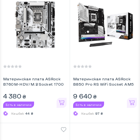
Материнская плата ASRock
Материнская плата ASRock
B760M-HDV/M.2 Socket 1700
B850 Pro RS WiFi Socket AM5
...
...
4 380
9 640
₴
₴
Есть в наличии
Есть в наличии
Кешбек
44 ₴
Кешбек
97 ₴