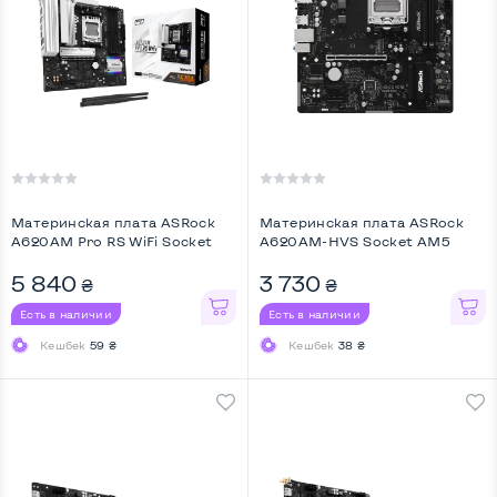
Материнская плата ASRock
Материнская плата ASRock
A620AM Pro RS WiFi Socket
A620AM-HVS Socket AM5
AM5 ...
5 840
3 730
₴
₴
Есть в наличии
Есть в наличии
Кешбек
59 ₴
Кешбек
38 ₴