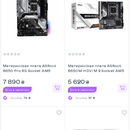
Материнская плата ASRock
Материнская плата ASRock
B650 Pro RS Socket AM5
B650M-HDV/M.2 Socket AM5
...
7 890
5 620
₴
₴
Есть в наличии
Есть в наличии
Кешбек
79 ₴
Кешбек
57 ₴