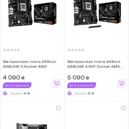
Материнская плата ASRock
Материнская плата ASRock
A620AM-X Socket AM5
A620AM-X WiFi Socket AM5 ...
4 090
5 090
₴
₴
Есть в наличии
Есть в наличии
Кешбек
41 ₴
Кешбек
51 ₴