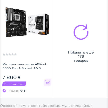
Показать еще
178
товаров
Материнская плата ASRock
B850 Pro-A Socket AM5
7 860
₴
Есть в наличии
Кешбек
79 ₴
Основной компонент геймерских, мультимедийных,