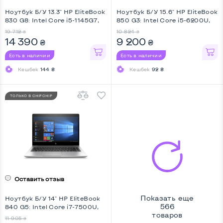
Ноутбук Б/У 13.3" HP EliteBook
Ноутбук Б/У 15.6" HP EliteBook
830 G8: Intel Core i5-1145G7,
850 G3: Intel Core i5-6200U,
DDR4 16 GB, SSD 256 GB, Intel
DDR4 8 GB, SSD 128 GB, Intel
19 712
10 824
₴
₴
UHD, IPS, Full HD, Key Light
HD, Full HD
14 390
9 200
₴
₴
Есть в наличии
Есть в наличии
Кешбек
144 ₴
Кешбек
92 ₴
ТОЛЬКО В CHIPCHIP
Оставить отзыв
Показать еще
Ноутбук Б/У 14" HP EliteBook
566
840 G5: Intel Core i7-7500U,
товаров
DDR4 8 GB, SSD 256 GB, Intel
11 905
₴