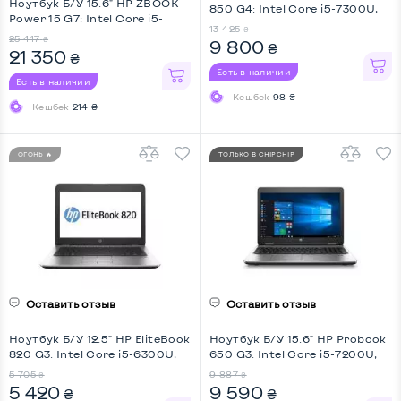
Ноутбук Б/У 15.6" HP ZBOOK
850 G4: Intel Core i5-7300U,
Power 15 G7: Intel Core i5-
DDR4 8 GB, SSD 256 GB, Intel
13 425
₴
10300H, DDR4 16 GB, SSD 512
HD, Full HD, 4G (LTE), Key Light
25 417
₴
9 800
₴
GB, Intel UHD, IPS, Full HD
21 350
₴
Есть в наличии
Есть в наличии
Кешбек
98 ₴
Кешбек
214 ₴
ОГОНЬ 🔥
ТОЛЬКО В CHIPCHIP
Оставить отзыв
Оставить отзыв
Ноутбук Б/У 12.5" HP EliteBook
Ноутбук Б/У 15.6" HP Probook
820 G3: Intel Core i5-6300U,
650 G3: Intel Core i5-7200U,
DDR4 8 GB, SSD 128 GB, Intel
DDR4 8 GB, SSD 256 GB, Intel
5 705
9 887
₴
₴
HD, No Webcam, Key Light
HD, IPS, Full HD
5 420
9 590
₴
₴