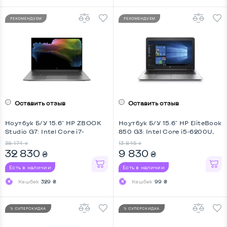
РЕКОМЕНДУЕМ
РЕКОМЕНДУЕМ
Оставить отзыв
Оставить отзыв
Ноутбук Б/У 15.6" HP ZBOOK
Ноутбук Б/У 15.6" HP EliteBook
Studio G7: Intel Core i7-
850 G3: Intel Core i5-6200U,
10750H, DDR4 32 GB, SSD 512
DDR4 8 GB, SSD 128 GB, Intel
38 174
13 845
₴
₴
GB, nVidia Quadro T1000, IPS,
HD, IPS, Full HD
32 830
9 830
₴
₴
Full HD, Key Light
Есть в наличии
Есть в наличии
Кешбек
329 ₴
Кешбек
99 ₴
% СУПЕРСКИДКА
% СУПЕРСКИДКА