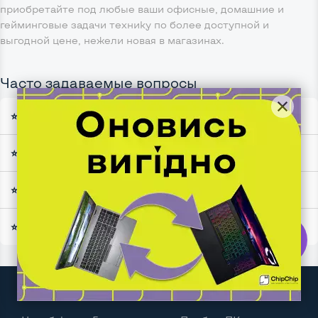
приобретайте под любые ваши офисные, домашние и
гейминговые задачи технику по более доступной и
выгодной цене, нежели новая в магазинах.
Часто задаваемые вопросы
⭐ Есть ли смысл брать б/у ноутбук ради экономии
⭐ Стоит ли опасаться покупки б/у ноутбука
⭐ На что обратить внимание при покупке б/у ноутбука
⭐ Какой ноутбук выбрать в 2025 году?
ChipChip
звʼязок
Категории
Клиентам