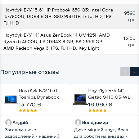
Ноутбук Б/У 15.6" HP Probook 650 G3: Intel Core
9590
i5-7200U, DDR4 8 GB, SSD 256 GB, Intel HD, IPS,
грн
Full HD
Ноутбук Б/У 14" Asus ZenBook 14 UM425I: AMD
13150
Ryzen 5 4500U, LPDDR4X 8 GB, SSD 256 GB,
грн
AMD Radeon Vega 6, IPS, Full HD, Key Light
Популярные отзывы
Ноутбук Б/У 15.6"
Ноутбук Б/У 14"
Toshiba Dynabook
Getac S410 G3-WL:
Portege X50-G-114:
13 770 ₴
Intel Core i5-8350U,
16 660 ₴
Intel Core i7-10510U,
DDR4 8 GB, SSD 512
DDR4 16 GB, SSD 256
GB, Intel UHD, Key
Андрій
Володимир
GB, Intel UHD, IPS,
Light
Загалом дуже
Full HD, 4G (LTE),
Дуже міцний ноут, брав
задоволений - надійний,
Key Light
для роботи на виїздах -