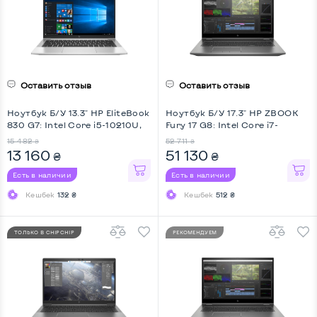
Оставить отзыв
Оставить отзыв
Ноутбук Б/У 13.3" HP EliteBook
Ноутбук Б/У 17.3" HP ZBOOK
830 G7: Intel Core i5-10210U,
Fury 17 G8: Intel Core i7-
DDR4 8 GB, SSD 256 GB, Intel
11850H, DDR4 32 GB, SSD 512
15 482
52 711
₴
₴
UHD, IPS, Full HD, Key Light
GB, nVidia RTX A3000, IPS, Full
13 160
51 130
₴
₴
HD, Key Light
Есть в наличии
Есть в наличии
Кешбек
132 ₴
Кешбек
512 ₴
ТОЛЬКО В CHIPCHIP
РЕКОМЕНДУЕМ