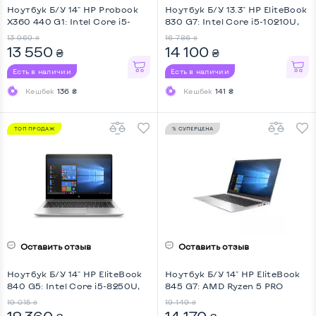
Ноутбук Б/У 14" HP Probook
Ноутбук Б/У 13.3" HP EliteBook
X360 440 G1: Intel Core i5-
830 G7: Intel Core i5-10210U,
8250U, DDR4 8 GB, SSD 128
DDR4 16 GB, SSD 256 GB, Intel
13 969
16 786
₴
₴
GB, GeForce MX130, IPS, Full
UHD, IPS, Full HD, Key Light
13 550
14 100
₴
₴
HD, Touchscreen, Key Light,
Screen 360
Есть в наличии
Есть в наличии
Кешбек
136 ₴
Кешбек
141 ₴
ТОП ПРОДАЖ
% СУПЕРЦЕНА
Оставить отзыв
Оставить отзыв
Ноутбук Б/У 14" HP EliteBook
Ноутбук Б/У 14" HP EliteBook
840 G5: Intel Core i5-8250U,
845 G7: AMD Ryzen 5 PRO
DDR4 16 GB, SSD 256 GB, Intel
4650U, DDR4 8 GB, SSD 256
19 015
19 149
₴
₴
HD, IPS, Full HD, 4G (LTE), Key
GB, AMD Radeon Vega 6, IPS,
12 360
14 170