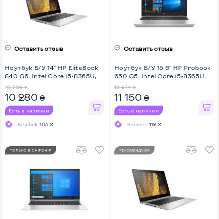
Оставить отзыв
Оставить отзыв
Ноутбук Б/У 14" HP EliteBook
Ноутбук Б/У 15.6" HP Probook
840 G6: Intel Core i5-8365U,
650 G5: Intel Core i5-8365U,
DDR4 8 GB, SSD 128 GB, Intel
DDR4 8 GB, SSD 256 GB, Intel
10 708
13 274
₴
₴
UHD, IPS, Full HD
HD, IPS, Full HD
10 280
11 150
₴
₴
Есть в наличии
Есть в наличии
Кешбек
103 ₴
Кешбек
112 ₴
ТОЛЬКО В CHIPCHIP
РЕКОМЕНДУЕМ