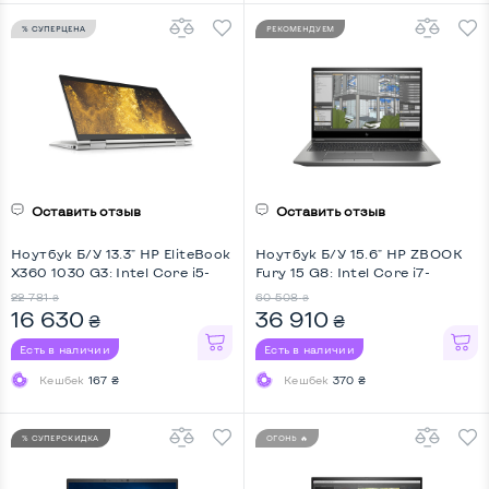
% СУПЕРЦЕНА
РЕКОМЕНДУЕМ
Оставить отзыв
Оставить отзыв
Ноутбук Б/У 13.3" HP EliteBook
Ноутбук Б/У 15.6" HP ZBOOK
X360 1030 G3: Intel Core i5-
Fury 15 G8: Intel Core i7-
8250U, DDR4 16 GB, SSD 256
11800H, DDR4 32 GB, SSD 512
22 781
60 508
₴
₴
GB, Intel UHD, IPS, Full HD,
GB, nVidia Quadro T1200, IPS,
16 630
36 910
₴
₴
Touchscreen, Key Light, Screen
Full HD
360
Есть в наличии
Есть в наличии
Кешбек
167 ₴
Кешбек
370 ₴
% СУПЕРСКИДКА
ОГОНЬ 🔥