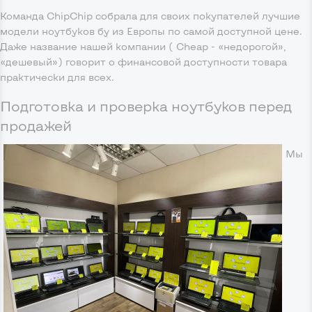
Команда ChipChip собрала для своих покупателей лучшие
модели ноутбуков бу из Европы по самой доступной цене.
Даже название нашей компании ( Cheap - «недорогой»,
«дешевый») говорит о финансовой доступности товара
практически для всех.
Подготовка и проверка ноутбуков перед
продажей
Мы