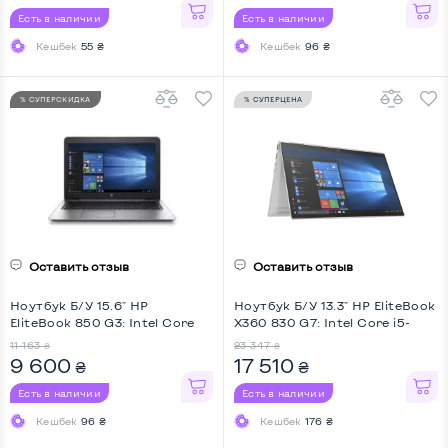
Есть в наличии
Есть в наличии
Кешбек
55 ₴
Кешбек
96 ₴
% СУПЕРСКИДКА
% СУПЕРЦЕНА
Оставить отзыв
Оставить отзыв
Ноутбук Б/У 15.6" HP
Ноутбук Б/У 13.3" HP EliteBook
EliteBook 850 G3: Intel Core
X360 830 G7: Intel Core i5-
i5-6200U, DDR4 8 GB, SSD 128
10310U, DDR4 16 GB, SSD 256
11 163
23 347
₴
₴
GB, Intel HD, Full HD,
GB, Intel UHD, IPS, Full HD,
9 600
17 510
₴
₴
Touchscreen, Key Light
Touchscreen, Key Light, Screen
360
Есть в наличии
Есть в наличии
Кешбек
96 ₴
Кешбек
176 ₴