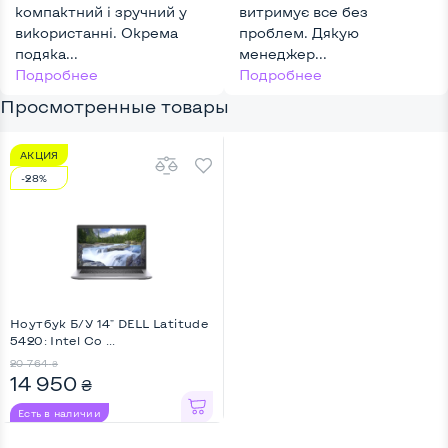
компактний і зручний у
витримує все без
використанні. Окрема
проблем. Дякую
подяка...
менеджер...
Подробнее
Подробнее
Просмотренные товары
АКЦИЯ
-28%
Ноутбук Б/У 14" DELL Latitude
5420: Intel Co ...
20 764
₴
14 950
₴
Есть в наличии