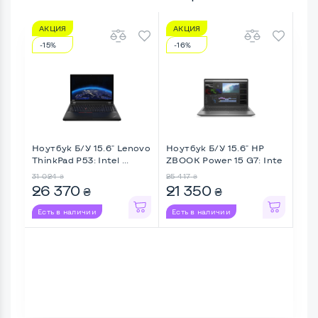
АКЦИЯ
АКЦИЯ
А
-15%
-16%
-7
Ноутбук Б/У 15.6" Lenovo
Ноутбук Б/У 15.6" HP
Ноу
ThinkPad P53: Intel ...
ZBOOK Power 15 G7: Inte
Thi
...
31 024
25 417
27 8
₴
₴
26 370
21 350
25
₴
₴
Есть в наличии
Есть в наличии
Ес