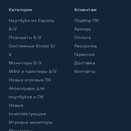
Категории
Клиентам
Мощность:
Ноутбуки из Европы
Подбор ПК
Процессор
Intel Core i5-1245U
Б/У
Аренда
Количество ядер / потоков
10 ядер / 12 потоков
Планшеты Б/У
Оплата
Частота процессора (базовая-максимальная)
Системные блоки Б/
Рассрочка
У
Гарантия
Intel Core i5-1245U (1,60 - 4,40 GHz)
Мониторы Б/У
Тип оперативной памяти
DDR4
Доставка
МФУ и принтеры Б/У
Контакты
Объем оперативной памяти
16 GB
Новые игровые ПК
Тип накопителя
SSD M.2 2280
Аксессуары для
ноутбуков и ПК
Объем накопителя
SSD 256 GB
Новые
Объем HDD
комплектующие
Количество слотов M_2
1
Игровые мониторы
Мониторы