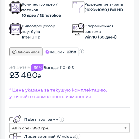
Количество ядер /
Разрешение экрана
потоков
(1920х1080) Full HD
10 ядер / 12 потоков
Видеопроцессор
Операционная
ноутбука
система
Intel UHD
Win 10 (30 дней)
Закончился
Кешбек
235₴
34 529
₴
-32 %
Выгода:
11049
₴
23 480
₴
* Цена указана за текущую комплектацию,
уточняйте возможность изменения
Пакет программ
Лицензионный Windows