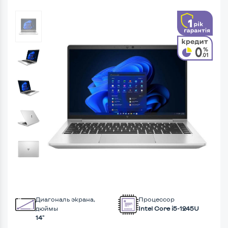
Диагональ экрана,
Процессор
дюймы
Intel Core i5-1245U
14"