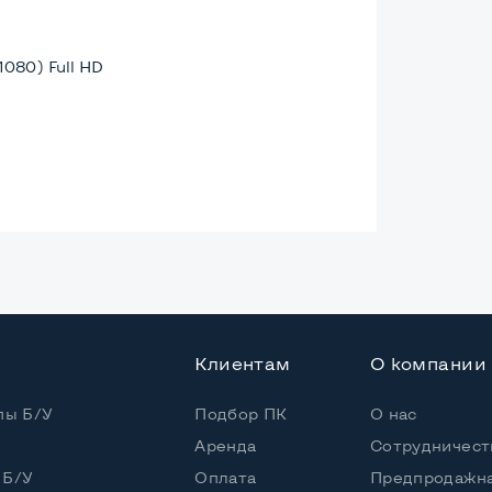
1080) Full HD
ая
Клиентам
О компании
Core i5-1135G7
пы Б/У
Подбор ПК
О нас
Аренда
Сотрудничест
 / 8 потоков
 Б/У
Оплата
Предпродажна