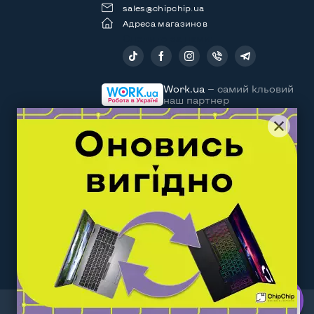
sales@chipchip.ua
Адреса магазинов
Следите за нами:
Work.ua
— самий кльовий
наш партнер
За последнюю неделю этот товар купили 15 раз
Договор оферты