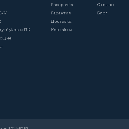
ore i5-1135G7 (2,40 - 4,20 GHz)
Рассрочка
Отзывы
Б/У
Гарантия
Блог
К
Доставка
оутбуков и ПК
Контакты
2 2280
ующие
ы
56 GB
енный
ris Xe
ический
уары 2014-2026