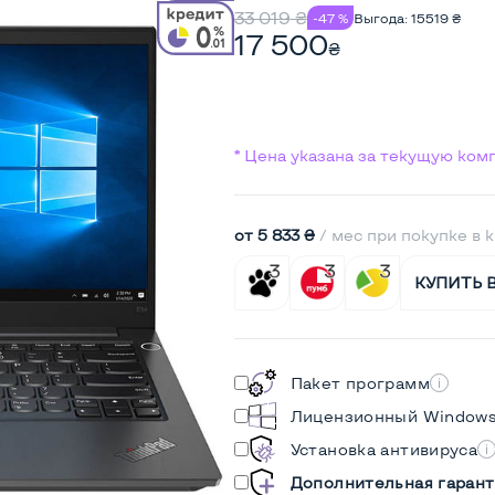
33 019
₴
-47 %
Выгода:
15519
₴
17 500
₴
* Цена указана за текущую ко
от 5 833 ₴
/ мес при покупке в 
КУПИТЬ 
Пакет программ
Лицензионный Window
Установка антивируса
Дополнительная гарант