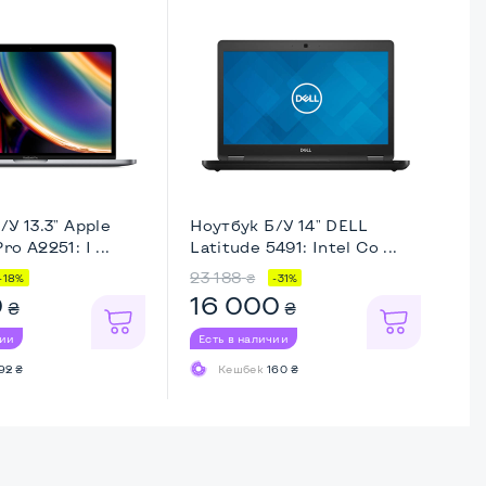
/У 13.3" Apple
Ноутбук Б/У 14" DELL
Но
o A2251: I ...
Latitude 5491: Intel Co ...
Th
23 188
17
₴
-18%
-31%
0
16 000
1
₴
₴
чии
Есть в наличии
Ес
92 ₴
Кешбек
160 ₴