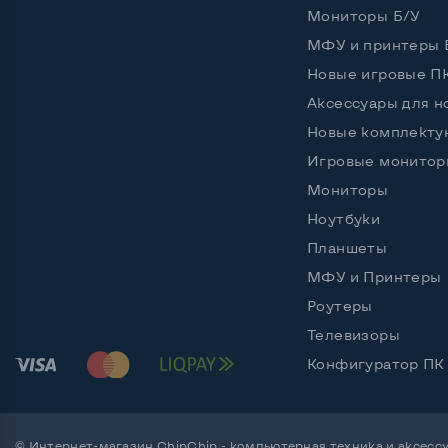
Частота процессора (базовая-максимальная)
Intel C
Мониторы Б/У
Тип оперативной памяти
DDR4
МФУ и принтеры 
Новые игровые П
Объем оперативной памяти
8 GB
Аксессуары для н
Тип накопителя
SSD M.
Новые комплект
Игровые монитор
Объем накопителя
SSD 2
Мониторы
Объем HDD
Ноутбуки
Количество слотов M_2
2
Планшеты
МФУ и Принтеры
Роутеры
Возможности видеокарты:
Телевизоры
Тип видеокарты
Встро
Конфигуратор ПК
Видеопроцессор ноутбука
Intel I
Размер видеопамяти, Гб
Динам
© Интернет-магазин ChipChip - компьютерная техника и аксесс