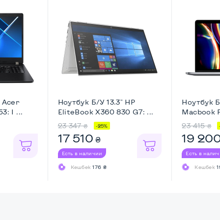
 Acer
Ноутбук Б/У 13.3" HP
Ноутбук Б
: I ...
EliteBook X360 830 G7: ...
Macbook Pr
23 347
23 415
₴
₴
-25%
17 510
19 20
₴
Есть в наличии
Есть в нали
Кешбек
176 ₴
Кешбек
1