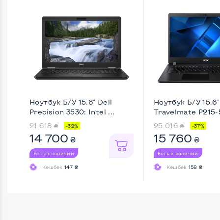
Ноутбук Б/У 15.6" Dell
Ноутбук Б/У 15.6"
Precision 3530: Intel ...
Travelmate P215-53
21 618
25 016
₴
₴
-32%
-37%
14 700
15 760
₴
₴
Есть в наличии
Есть в наличии
Кешбек
147 ₴
Кешбек
158 ₴