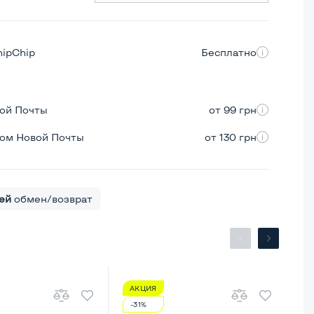
hipChip
Бесплатно
вой Почты
от 99 грн
ром Новой Почты
от 130 грн
ей
обмен/возврат
АКЦИЯ
А
-31%
-