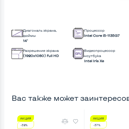
Диагональ экрана,
Процессор
дюймы
Intel Core i5-1135G7
14"
Разрешение экрана
Видеопроцессор
(1920х1080) Full HD
ноутбука
Intel Iris Xe
Вас также может заинтересо
АКЦИЯ
АКЦИЯ
-32%
-37%