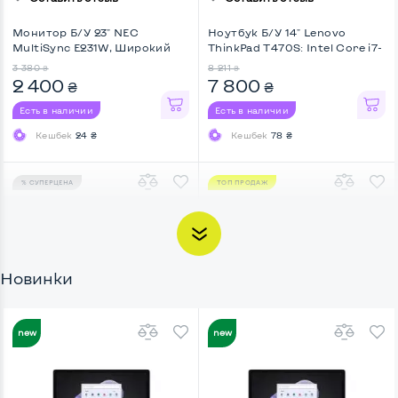
Монитор Б/У 23" NEC
Ноутбук Б/У 14" Lenovo
MultiSync E231W, Широкий
ThinkPad T470S: Intel Core i7-
7500U, DDR4 8 GB, SSD 128
3 380
8 211
₴
₴
GB, Intel HD, IPS, Full HD,
2 400
7 800
₴
₴
Touchscreen, Key Light
Есть в наличии
Есть в наличии
Кешбек
24 ₴
Кешбек
78 ₴
% СУПЕРЦЕНА
ТОП ПРОДАЖ
Новинки
Оставить отзыв
Оставить отзыв
НОВИНКА
НОВИНКА
Ноутбук Б/У 15.6" Lenovo
Ноутбук Б/У 15.6" HP Probook
ThinkPad L590: Intel Core i5-
650 G5: Intel Core i5-8365U,
8265U, DDR4 16 GB, SSD 256
DDR4 8 GB, SSD 256 GB, Intel