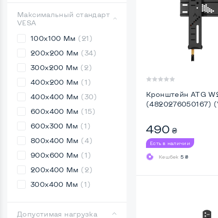
Максимальный стандарт
VESA
100х100 Мм
(21)
200х200 Мм
(34)
300х200 Мм
(2)
400х200 Мм
(1)
Кронштейн ATG W
400х400 Мм
(30)
(4820276050167) 
600х400 Мм
(15)
600х300 Мм
(1)
490
₴
800х400 Мм
(4)
Есть в наличии
900х600 Мм
(1)
Кешбек
5 ₴
200х400 Мм
(2)
300х400 Мм
(1)
Допустимая нагрузка