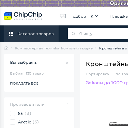
Подбор ПК
Плюшк
Каталог товаров
Компьютерная техника, комплектующие
Кронштейны и
Вы выбрали:
Кронштейны
Выбран 135 товар
Сортировка:
по во
Заказы до 1000 гр
ПОКАЗАТЬ ВСЕ
Производители
2E
(3)
Arctic
(3)