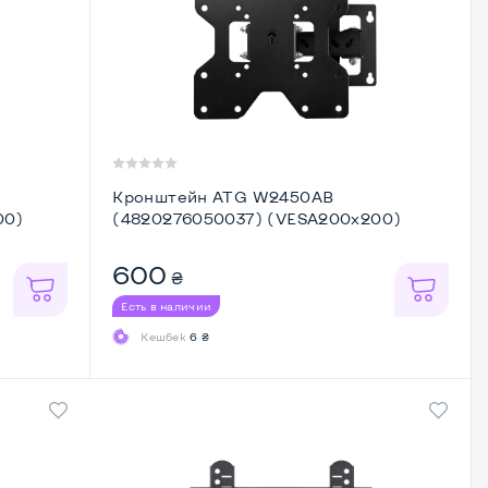
Кронштейн ATG W2450AB
00)
(4820276050037) (VESA200х200)
600
₴
Есть в наличии
Кешбек
6 ₴