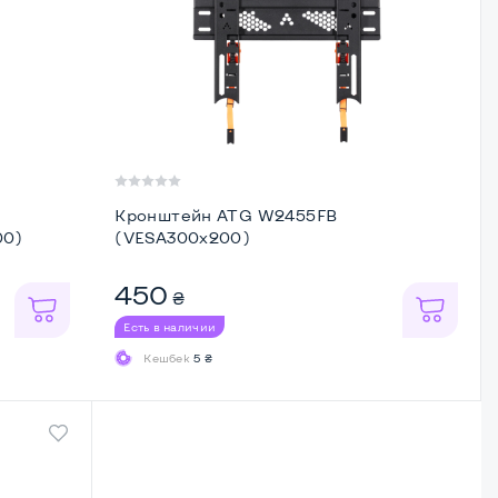
Кронштейн ATG W2455FB
00)
(VESA300х200)
450
₴
Есть в наличии
Кешбек
5 ₴