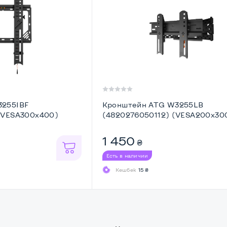
3255IBF
Кронштейн ATG W3255LB
(VESA300х400)
(4820276050112) (VESA200х30
1 450
₴
Есть в наличии
Кешбек
15 ₴