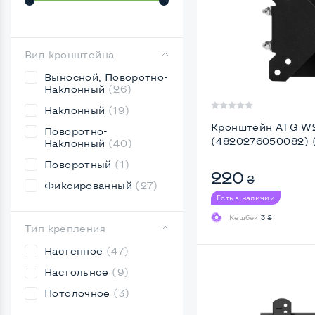
Вид кронштейна
Выносной, Поворотно-
Наклонный
(26)
Наклонный
(19)
Кронштейн ATG W
Поворотно-
(4820276050082) 
Наклонный
(40)
Поворотный
(1)
220
₴
Фиксированный
(27)
Есть в наличии
Кешбек
3 ₴
Тип крепления
Настенное
(47)
Настольное
(9)
Потолочное
(3)