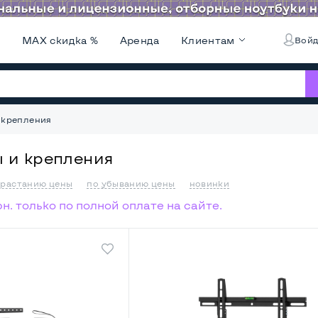
и
MAX скидка %
Аренда
Клиентам
Войд
 крепления
 и крепления
зрастанию цены
по убыванию цены
новинки
н. только по полной оплате на сайте.