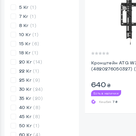
5 Кг
(1)
7 Кг
(1)
8 Кг
(1)
10 Кг
(1)
15 Кг
(6)
18 Кг
(1)
20 Кг
(14)
Кронштейн ATG W
(4820276050327) 
22 Кг
(1)
25 Кг
(9)
640
₴
30 Кг
(24)
Есть в наличии
35 Кг
(20)
Кешбек
7 ₴
40 Кг
(8)
45 Кг
(8)
50 Кг
(1)
60 Кг
(4)