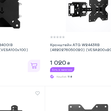
2400IB
Кронштейн ATG W2443RB
(VESA100х100)
(4820276050020) (VESA200х2
1 020
₴
Есть в наличии
Кешбек
11 ₴