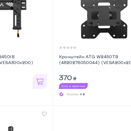
2450IB
Кронштейн ATG W2450TB
(VESA300х200)
(4820276050044) (VESA200х2
370
₴
Есть в наличии
Кешбек
4 ₴