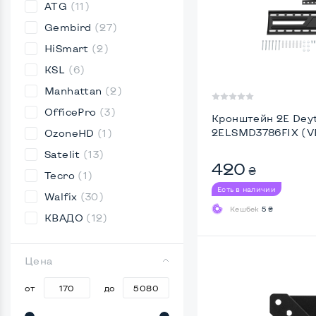
ATG
(11)
Gembird
(27)
HiSmart
(2)
KSL
(6)
Manhattan
(2)
OfficePro
(3)
Кронштейн 2E Dey
2ELSMD3786FIX (
OzoneHD
(1)
Satelit
(13)
420
₴
Tecro
(1)
Есть в наличии
Walfix
(30)
Кешбек
5 ₴
КВАДО
(12)
Цена
от
до