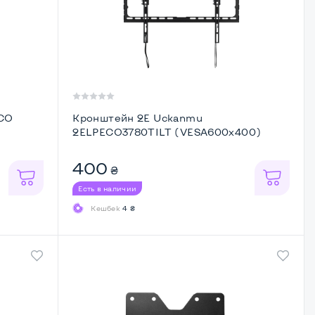
ECO
Кронштейн 2E Uckanmu
2ELPECO3780TILT (VESA600x400)
400
₴
Есть в наличии
Кешбек
4 ₴