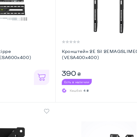
tippe
Кронштейн 2E Sil 2EMAGSLIM
VESA600х400)
(VESA400x400)
390
₴
Есть в наличии
Кешбек
4 ₴