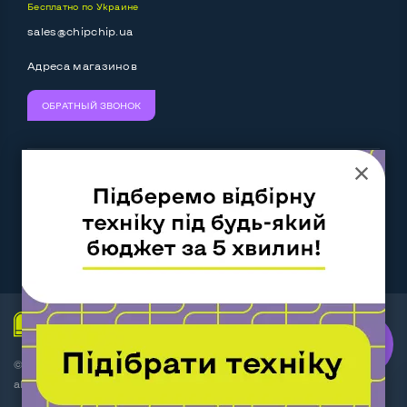
Бесплатно по Украине
sales@chipchip.ua
Адреса магазинов
ОБРАТНЫЙ ЗВОНОК
Мы принимаем:
Следите за нами:
Work.ua
— самий кльовий
наш партнер
© Интернет-магазин ChipChip - компьютерная техника и
аксессуары 2014-2026