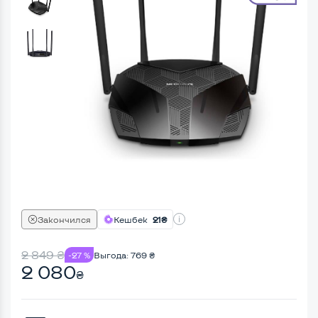
Закончился
Кешбек
21₴
2 849
₴
-27 %
Выгода:
769
₴
2 080
₴