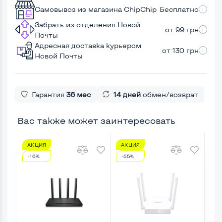
Самовывоз из магазина ChipChip
Бесплатно
Забрать из отделения Новой
от 99 грн
Почты
Адресная доставка курьером
от 130 грн
Новой Почты
Гарантия
36 мес
14 дней
обмен/возврат
Вас также может заинтересовать
АКЦИЯ
АКЦИЯ
А
-16%
-55%
-6