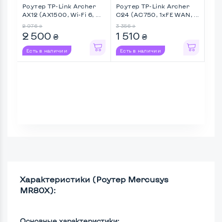
Роутер TP-Link Archer
Роутер TP-Link Archer
Роу
AX12 (AX1500, Wi-Fi 6, ...
C24 (AC750, 1хFE WAN, ...
C6 
...
2 976
3 356
6 18
₴
₴
2 500
1 510
2 
₴
₴
Есть в наличии
Есть в наличии
Ес
Характеристики (Роутер Mercusys
MR80X):
Основные характеристики: