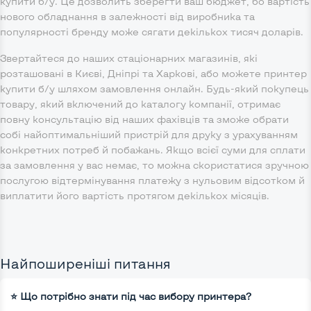
купити б/у. Це дозволить зберегти ваш бюджет, бо вартість
нового обладнання в залежності від виробника та
популярності бренду може сягати декількох тисяч доларів.
Звертайтеся до наших стаціонарних магазинів, які
розташовані в Києві, Дніпрі та Харкові, або можете принтер
купити б/у шляхом замовлення онлайн. Будь-який покупець
товару, який включений до каталогу компанії, отримає
повну консультацію від наших фахівців та зможе обрати
собі найоптимальніший пристрій для друку з урахуванням
конкретних потреб й побажань. Якщо всієї суми для сплати
за замовлення у вас немає, то можна скористатися зручною
послугою відтермінування платежу з нульовим відсотком й
виплатити його вартість протягом декількох місяців.
Найпоширеніші питання
⭐ Що потрібно знати під час вибору принтера?