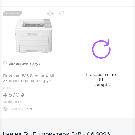
ВОГНИК 🔥
Залишити відгук
Показати ще
Принтер Б/В Samsung ML-
21
3750ND, Лазерний друк
товарів
6 821
₴
4 570
₴
Закінчився
Кешбек
46 ₴
Ціни на БФП і принтери Б/В - 06.2026