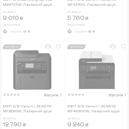
M2870FW, Лазерний друк
MF4330D, Лазерний друк
10 356
10 868
₴
₴
9 010
5 760
₴
₴
Закінчився
Закінчився
Кешбек
91 ₴
Кешбек
58 ₴
ВОГНИК 🔥
ВОГНИК 🔥
Відгуків: 1
Відгуків: 1
БФП Б/В Canon i-SENSYS
БФП Б/В Canon i-SENSYS
MF229DW, Лазерний друк
MF4890DW, Лазерний друк
19 677
10 154
₴
₴
12 790
9 240
₴
₴