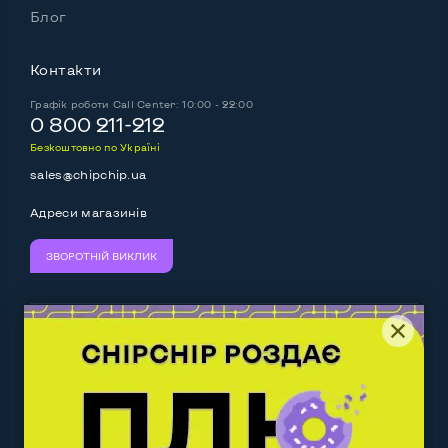
Блог
Контакти
Графік роботи
Call Center: 10:00 - 22:00
0 800 211-212
Безкоштовно по Україні
sales@chipchip.ua
Адреси магазинів
ЗВОРОТНІЙ ВИКЛИК
Ми приймаємо:
Слідкуйте за нами:
Work.ua
— самий кльовий
наш партнер