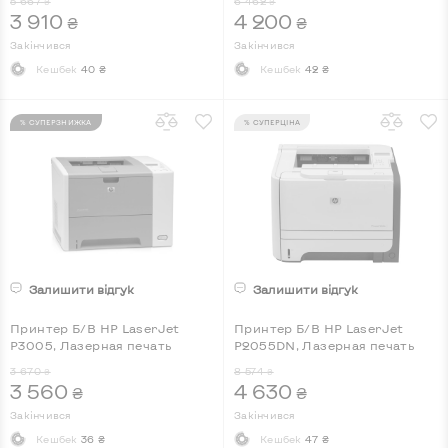
5 667
6 462
₴
₴
3 910
4 200
₴
₴
Закінчився
Закінчився
Кешбек
40 ₴
Кешбек
42 ₴
% СУПЕРЗНИЖКА
% СУПЕРЦІНА
Залишити відгук
Залишити відгук
Принтер Б/В HP LaserJet
Принтер Б/В HP LaserJet
P3005, Лазерная печать
P2055DN, Лазерная печать
3 670
8 574
₴
₴
3 560
4 630
₴
₴
Закінчився
Закінчився
Кешбек
36 ₴
Кешбек
47 ₴