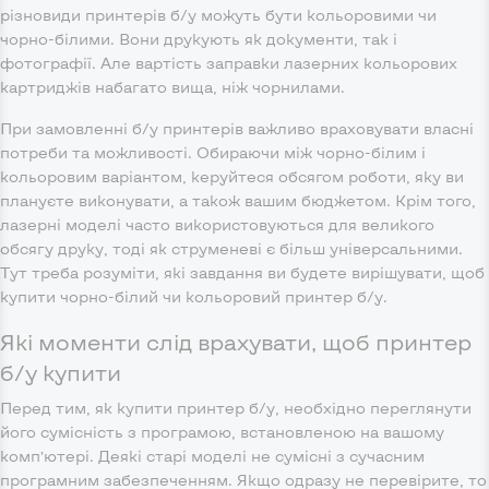
різновиди принтерів б/у можуть бути кольоровими чи
чорно-білими. Вони друкують як документи, так і
фотографії. Але вартість заправки лазерних кольорових
картриджів набагато вища, ніж чорнилами.
При замовленні б/у принтерів важливо враховувати власні
потреби та можливості. Обираючи між чорно-білим і
кольоровим варіантом, керуйтеся обсягом роботи, яку ви
плануєте виконувати, а також вашим бюджетом. Крім того,
лазерні моделі часто використовуються для великого
обсягу друку, тоді як струменеві є більш універсальними.
Тут треба розуміти, які завдання ви будете вирішувати, щоб
купити чорно-білий чи кольоровий принтер б/у.
Які моменти слід врахувати, щоб принтер
б/у купити
Перед тим, як купити принтер б/у, необхідно переглянути
його сумісність з програмою, встановленою на вашому
комп’ютері. Деякі старі моделі не сумісні з сучасним
програмним забезпеченням. Якщо одразу не перевірите, то