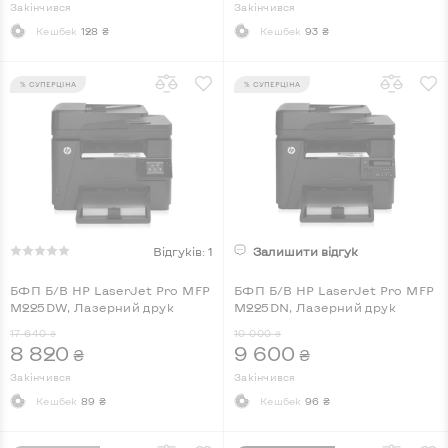
Закінчився
Закінчився
Кешбек
128 ₴
Кешбек
93 ₴
% СУПЕРЦІНА
% СУПЕРЦІНА
Відгуків: 1
Залишити відгук
БФП Б/В HP LaserJet Pro MFP
БФП Б/В HP LaserJet Pro MFP
M225DW, Лазерний друк
M225DN, Лазерний друк
17 640
10 000
₴
₴
8 820
9 600
₴
₴
Закінчився
Закінчився
Кешбек
89 ₴
Кешбек
96 ₴