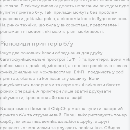
школяра. В такому випадку досить непоганим виходом буде
купити принтер б/у. Такі прилади можуть без проблем
працювати декілька років, а економія коштів буде значною.
На ринку техніки, що була у використана, представлені
різноманітні моделі, які мають різні можливості.
Різновиди принтерів б/у
Існує два основних класи обладнання для друку -
багатофункціональні пристрої (БФП) та принтери. Вони між
собою мають деякі відмінності, а точніше розрізняються за
функціональними можливостями. БФП - поєднують у собі
принтер, сканер та копіювальну машину. Вони
випускаються лазерними та спроможні виконати багато
різних операцій. А принтери лише здатні друкувати
документи, креслення або фотографії.
В асортименті компанії ChipChip можна купити лазерний
принтер б/у та струменевий. Перші використовують тонер-
фарбу, їм властива велика швидкість друку, а другі
працюють з чорнилами та друкують повільніше. Обидва