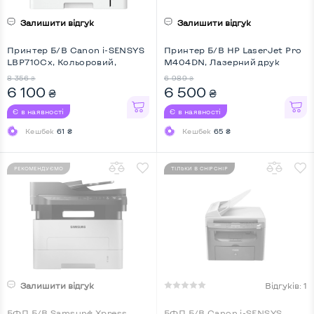
Залишити відгук
Залишити відгук
Принтер Б/В Canon i-SENSYS
Принтер Б/В HP LaserJet Pro
LBP710Cx, Кольоровий,
M404DN, Лазерний друк
Лазерний друк
8 356
6 989
₴
₴
6 100
6 500
₴
₴
Є в наявності
Є в наявності
Кешбек
61 ₴
Кешбек
65 ₴
РЕКОМЕНДУЄМО
ТІЛЬКИ В CHIPCHIP
Залишити відгук
Відгуків: 1
БФП Б/В Samsung Xpress
БФП Б/В Canon i-SENSYS