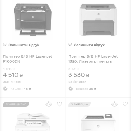
Залишити відгук
Залишити відгук
Принтер Б/В HP LaserJet
Принтер Б/В HP LaserJet
P1606DN
1320, Лазерная печать
4 849
5 431
₴
₴
4 510
3 530
₴
₴
Закінчився
Закінчився
Кешбек
46 ₴
Кешбек
36 ₴
РЕКОМЕНДУЄМО
% СУПЕРЦІНА