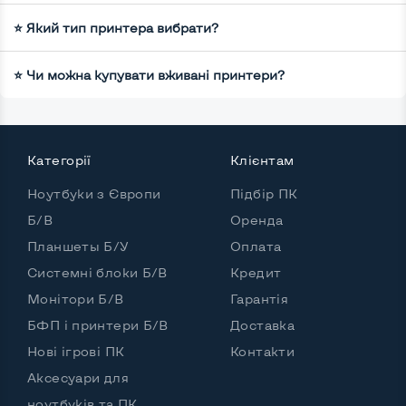
⭐ Який тип принтера вибрати?
⭐ Чи можна купувати вживані принтери?
Категорії
Клієнтам
Ноутбуки з Європи
Підбір ПК
Б/В
Оренда
Планшеты Б/У
Оплата
Системні блоки Б/В
Кредит
Монітори Б/В
Гарантія
БФП і принтери Б/В
Доставка
Нові ігрові ПК
Контакти
Аксесуари для
ноутбуків та ПК