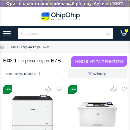
0
БФП і принтери Б/В
БФП і принтери Б/В
НОВІ БФП ТА ПРИНТЕРИ
спочатку дорожчі
Фільтр
НОВИНКА
НОВИНКА