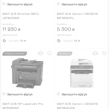
Залишити відгук
Залишити відгук
БФП Б/В Brother MFC-
БФП Б/В Canon i-SENSYS
L2720DWR
MF4690PL
16 043
8 030
₴
₴
11 230
5 300
₴
₴
Закінчився
Закінчився
Кешбек
113 ₴
Кешбек
53 ₴
ТІЛЬКИ В CHIPCHIP
ВОГНИК 🔥
Залишити відгук
Залишити відгук
БФП Б/В HP LaserJet Pro
БФП Б/В Canon i-SENSYS
M1536DNF
MF5840DN