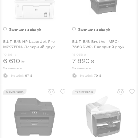
Залишити відгук
Залишити відгук
БФП Б/В HP LaserJet Pro
БФП Б/В Brother MFC-
M227FDN, Лазерний друк
7860DWR, Лазерний друк
10 661
15 038
₴
₴
6 610
7 820
₴
₴
Закінчився
Закінчився
Кешбек
67 ₴
Кешбек
79 ₴
% СУПЕРЦІНА
ТОП ПРОДАЖ