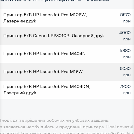
Принтер Б/В HP LaserJet Pro M102W,
5570
Лазерний друк
грн
4060
Принтер Б/В Canon LBP3010B, Лазерний друк
грн
5880
Принтер Б/В HP LaserJet Pro M404N
грн
6030
Принтер Б/В HP LaserJet Pro M12W
грн
Принтер Б/В HP LaserJet Pro M404DN,
7200
Лазерний друк
грн
Іноді, для вирішення робочих чи учбових завдань,
з’являється необхідність у придбанні принтера. Нові печатні
пристрої коштують досить дорого для студентів або батьків