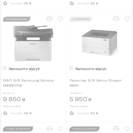
Кешбек
95 ₴
Кешбек
96 ₴
% СУПЕРЗНИЖКА
% СУПЕРЦІНА
Залишити відгук
Залишити відгук
БФП Б/В Samsung Xpress
Принтер Б/В Xerox Phaser
M2880FW
3260
13 311
11 900
₴
₴
9 850
5 950
₴
₴
Закінчився
Закінчився
Кешбек
99 ₴
Кешбек
60 ₴
ТІЛЬКИ В CHIPCHIP
ТІЛЬКИ В CHIPCHIP