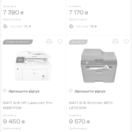
12 842
7 469
₴
₴
7 320
7 170
₴
₴
Закінчився
Закінчився
Кешбек
74 ₴
Кешбек
72 ₴
ТІЛЬКИ В CHIPCHIP
ВОГНИК 🔥
Залишити відгук
Залишити відгук
БФП Б/В HP LaserJet Pro
БФП Б/В Brother MFC-
M227FDW
L2700DN
12 945
9 969
₴
₴
9 450
9 570
₴
₴
Закінчився
Закінчився