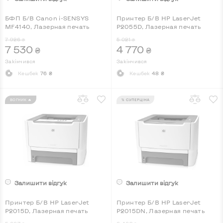
БФП Б/В Canon i-SENSYS
Принтер Б/В HP LaserJet
MF4140, Лазерная печать
P2055D, Лазерная печать
7 926
5 021
₴
₴
7 530
4 770
₴
₴
Закінчився
Закінчився
Кешбек
76 ₴
Кешбек
48 ₴
ВОГНИК 🔥
% СУПЕРЦІНА
Залишити відгук
Залишити відгук
Принтер Б/В HP LaserJet
Принтер Б/В HP LaserJet
P2015D, Лазерная печать
P2015DN, Лазерная печать