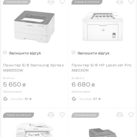
РЕКОМЕНДУЄМО
ТІЛЬКИ В CHIPCHIP
Залишити відгук
Залишити відгук
Принтер Б/В Samsung Xpress
Принтер Б/В HP LaserJet Pro
M2835DW
M203DN
6 141
6 887
₴
₴
5 650
6 680
₴
₴
Закінчився
Закінчився
Кешбек
57 ₴
Кешбек
67 ₴
ТІЛЬКИ В CHIPCHIP
РЕКОМЕНДУЄМО