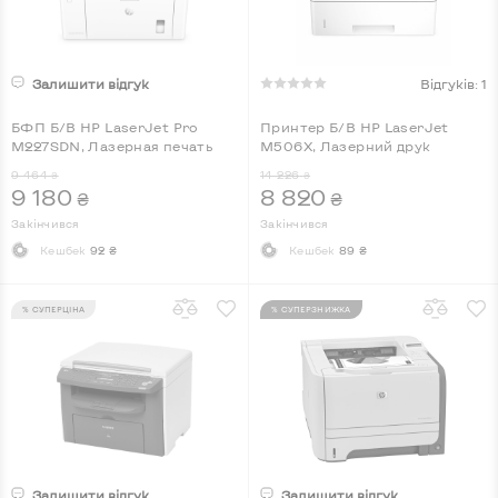
Залишити відгук
Відгуків: 1
БФП Б/В HP LaserJet Pro
Принтер Б/В HP LaserJet
M227SDN, Лазерная печать
M506X, Лазерний друк
9 464
14 226
₴
₴
9 180
8 820
₴
₴
Закінчився
Закінчився
Кешбек
92 ₴
Кешбек
89 ₴
% СУПЕРЦІНА
% СУПЕРЗНИЖКА
Залишити відгук
Залишити відгук