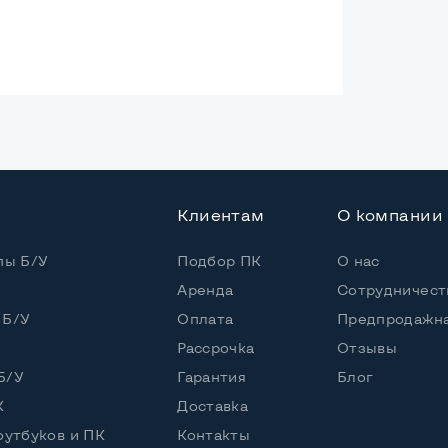
ая
Клиентам
О компании
Core i5-5200U
 / 4 потока
пы Б/У
Подбор ПК
О нас
Аренда
Сотрудничест
Core i5-5200U (2,20 - 2,70 GHz)
 Б/У
Оплата
Предпродажна
Рассрочка
Отзывы
5"
Б/У
Гарантия
Блог
К
Доставка
оутбуков и ПК
Контакты