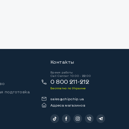
Контакты
Время работы
Call Center: 10:00 - 22:00
0 800 211-212
во
Бесплатно по Украине
я подготовка
sales@chipchip.ua
Адреса магазинов
Следите за нами: