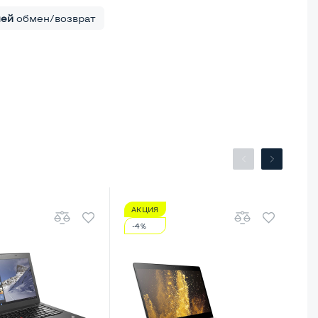
ней
обмен/возврат
АКЦИЯ
А
-4%
-