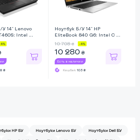
/У 14" Lenovo
Ноутбук Б/У 14" HP
Но
460S: Intel ...
EliteBook 840 G6: Intel C ...
Th
10 708
12
₴
14%
-4%
10 280
1
₴
₴
чии
Есть в наличии
Ес
8 ₴
Кешбек
103 ₴
тбуки HP БУ
Ноутбуки Lenovo БУ
Ноутбуки Dell БУ