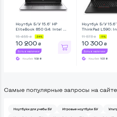
Ноутбук Б/У 15.6" HP
Ноутбук Б/У 15.6
EliteBook 850 G4: Intel ...
ThinkPad L590: Int
15 455
11 573
₴
₴
-34%
-11%
10 200
10 300
₴
₴
Есть в наличии
Есть в наличии
Кешбек
102 ₴
Кешбек
103 ₴
Самые популярные запросы на сайте
Ноутбуки для учебы БУ
Игровые ноутбуки БУ
Ульт