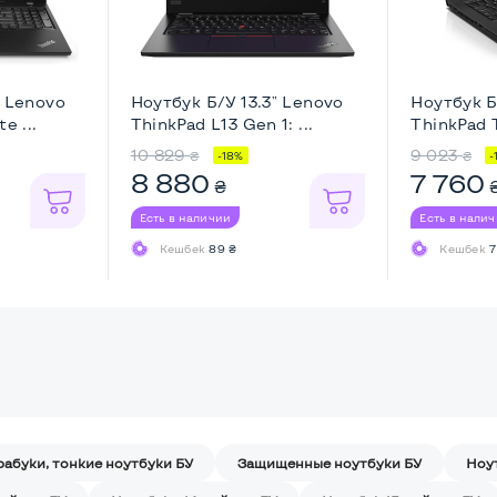
" Lenovo
Ноутбук Б/У 13.3" Lenovo
Ноутбук Б
e ...
ThinkPad L13 Gen 1: ...
ThinkPad T
10 829
9 023
₴
₴
-18%
-
8 880
7 760
₴
Есть в наличии
Есть в нали
Кешбек
89 ₴
Кешбек
7
рабуки, тонкие ноутбуки БУ
Защищенные ноутбуки БУ
Ноу