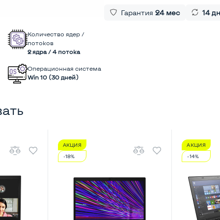
Гарантия
24 мес
14 д
Количество ядер /
потоков
2 ядра / 4 потока
Операционная система
Win 10 (30 дней)
вать
АКЦИЯ
АКЦИЯ
-18%
-14%