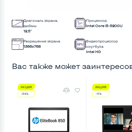
Диагональ экрана,
Процессор
дюймы
Intel Core i5-5200U
12.5"
Разрешение экрана
Видеопроцессор
1366x768
ноутбука
Intel HD
Вас также может заинтересо
АКЦИЯ
АКЦИЯ
-34%
-11%