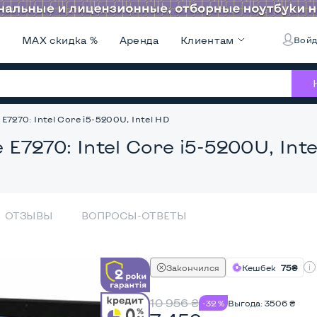
и
MAX скидка %
Аренда
Клиентам
Войд
 E7270: Intel Core i5-5200U, Intel HD
 E7270: Intel Core i5-5200U, Int
ОТЗЫВЫ
ВОПРОСЫ-ОТВЕТЫ
Закончился
Кешбек
75₴
10 956
₴
-32 %
Выгода:
3506
₴