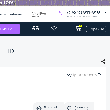
0 800 211-212
Укр
|
Рус
ите в кабинет
Бесплатно по Украине
0
Корзина
НАЙТИ
el HD
Код:
ip-00000806
В список
В список
сравнения
желаний