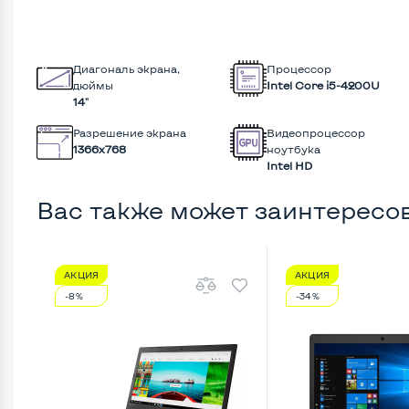
Диагональ экрана,
Процессор
дюймы
Intel Core i5-4200U
14"
Разрешение экрана
Видеопроцессор
1366x768
ноутбука
Intel HD
Вас также может заинтересо
АКЦИЯ
АКЦИЯ
-8%
-34%