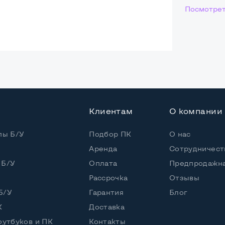
Посмотрет
ая
Core i5-4200U
Клиентам
О компании
 / 4 потока
пы Б/У
Подбор ПК
О нас
Core i5-4200U (1,60 - 2,60 GHz)
Аренда
Сотрудничест
 Б/У
Оплата
Предпродажна
Рассрочка
Отзывы
DD
Б/У
Гарантия
Блог
К
Доставка
оутбуков и ПК
Контакты