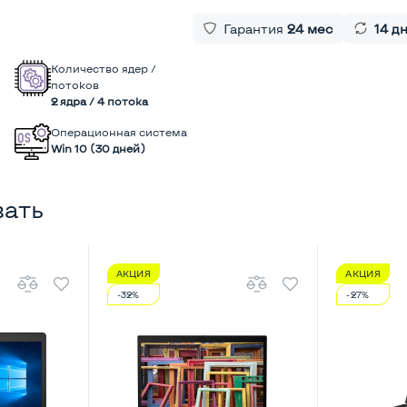
Гарантия
24 мес
14 д
Количество ядер /
потоков
2 ядра / 4 потока
Операционная система
Win 10 (30 дней)
вать
АКЦИЯ
АКЦИЯ
-32%
-27%