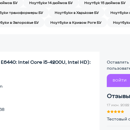
дюймов БУ
Ноутбуки 14 дюймов БУ
Ноутбук 15 дюймов БУ
буки трансформеры БУ
Ноутбуки в Харькове БУ
Ноутбуки 
буки в Запорожье БУ
Ноутбуки в Кривом Роге БУ
Ноутбуки
6440: Intel Core i5-4200U, Intel HD):
Оставлять
пользоват
ВОЙТИ
lm
Отзывы 
17 июн. 2022 
68
Тестовый 