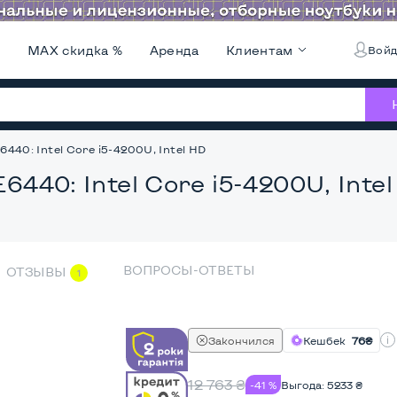
и
MAX скидка %
Аренда
Клиентам
Войд
6440: Intel Core i5-4200U, Intel HD
E6440: Intel Core i5-4200U, Inte
ВОПРОСЫ-ОТВЕТЫ
ОТЗЫВЫ
1
Закончился
Кешбек
76₴
12 763
₴
-41 %
Выгода:
5233
₴