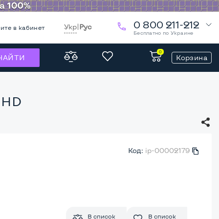
0 800 211-212
Укр
|
Рус
ите в кабинет
Бесплатно по Украине
0
Корзина
НАЙТИ
l HD
Код:
ip-00002179
В список
В список