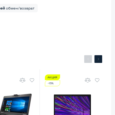
ней
обмен/возврат
АКЦИЯ
А
-15%
-