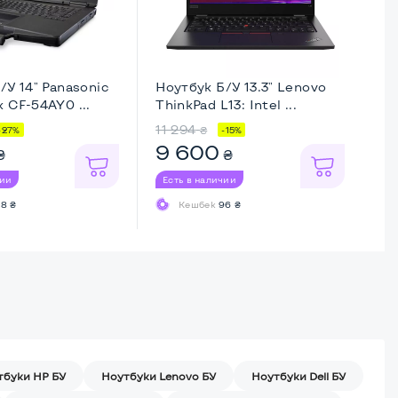
/У 14" Panasonic
Ноутбук Б/У 13.3" Lenovo
Но
 CF-54AY0 ...
ThinkPad L13: Intel ...
Th
11 294
11
₴
-27%
-15%
9 600
8
₴
₴
чии
Есть в наличии
Ес
8 ₴
Кешбек
96 ₴
тбуки HP БУ
Ноутбуки Lenovo БУ
Ноутбуки Dell БУ