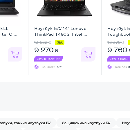
DELL
Ноутбук Б/У 14" Lenovo
Ноутбук Б
tel C ...
ThinkPad T490S: Intel ...
Toughbook
13 632
13 370
₴
₴
-32%
9 270
9 760
₴
Есть в наличии
Есть в нали
Кешбек
93 ₴
Кешбек
9
рабуки, тонкие ноутбуки БУ
Защищенные ноутбуки БУ
Ноу