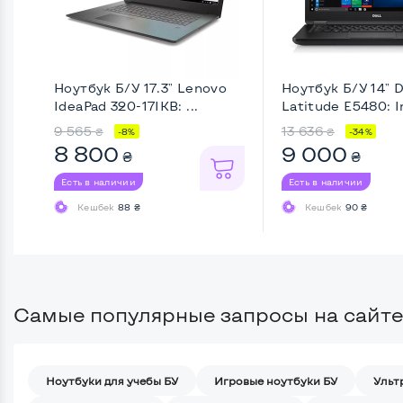
Ноутбук Б/У 17.3" Lenovo
Ноутбук Б/У 14" 
IdeaPad 320-17IKB: ...
Latitude E5480: In
9 565
13 636
₴
₴
-8%
-34%
8 800
9 000
₴
₴
Есть в наличии
Есть в наличии
Кешбек
88 ₴
Кешбек
90 ₴
Самые популярные запросы на сайте
Ноутбуки для учебы БУ
Игровые ноутбуки БУ
Ульт