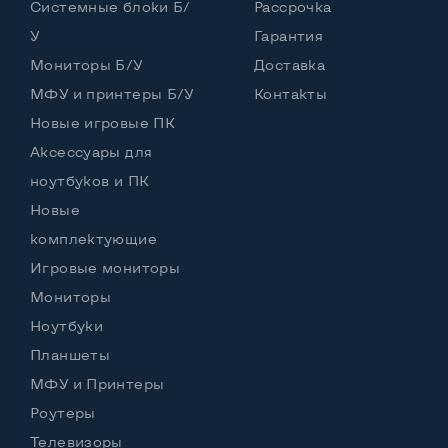
Системные блоки Б/
Рассрочка
У
Гарантия
Интерфейс подключения Display port
Нет
Мониторы Б/У
Доставка
Возможность вывода USB-разъемов на монитор
МФУ и принтеры Б/У
Контакты
Да, 1 шт.
Новые игровые ПК
Аксессуары для
ноутбуков и ПК
Остальные возможности:
Новые
Блок питания
Встроенный
комплектующие
Регулировка положения дисплея
Нет
Игровые мониторы
Встроенные динамики
Да
Мониторы
Ноутбуки
Особенности (изогнутый экран, цвет и пр.)
Планшеты
Цвет
Черный
МФУ и Принтеры
Комплектация: Монитор, кабель питания
Да
Роутеры
Телевизоры