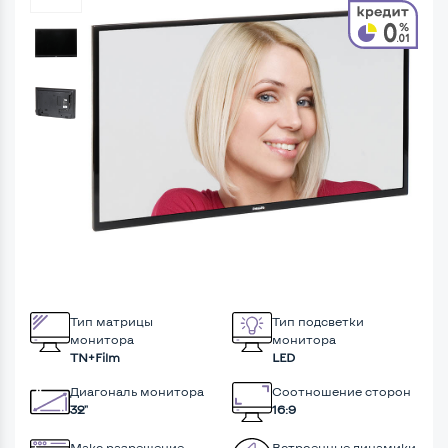
Тип матрицы
Тип подсветки
монитора
монитора
TN+Film
LED
Диагональ монитора
Соотношение сторон
32"
16:9
Макс разрешение
Встроенные динамики