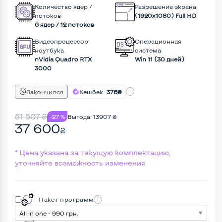
Количество ядер /
Разрешение экрана
потоков
(1920х1080) Full HD
6 ядер / 12 потоков
Видеопроцессор
Операционная
ноутбука
система
nVidia Quadro RTX
Win 11 (30 дней)
3000
Закончился
Кешбек
376₴
51 507
₴
-27 %
Выгода:
13907
₴
37 600
₴
* Цена указана за текущую комплектацию,
уточняйте возможность изменения
Пакет программ