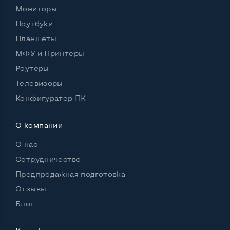
Мониторы
Ноутбуки
Планшеты
Возможности видеокарты:
Тип видеокарты
Дискретный
МФУ и Принтеры
Роутеры
Видеопроцессор ноутбука
Телевизоры
nVidia Quadro RTX 3000
Конфигуратор ПК
Размер видеопамяти, Гб
6
О компании
О нас
Удобство пользования:
Материал корпуса
Металл
Сотрудничество
Предпродажная подготовка
Подсветка клавиатуры
Нет
Отзывы
Русские и украинские буквы на клавиатуре
Да
Блог
Полноразмерная клавиатура NumberPad
Да