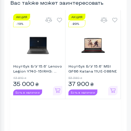
Вас также может заинтересовать
АКЦИЯ
АКЦИЯ
А
-19%
-29%
-3
Ноутбук Б/У 15.6" Lenovo
Ноутбук Б/У 15.6" MSI
Ноу
Legion Y740-15IRHG: ...
GF66 Katana 11UE-088NE
ZBO
...
...
43 210
53 380
60 
₴
₴
35 000
37 900
36
₴
₴
Есть в наличии
Есть в наличии
Ес