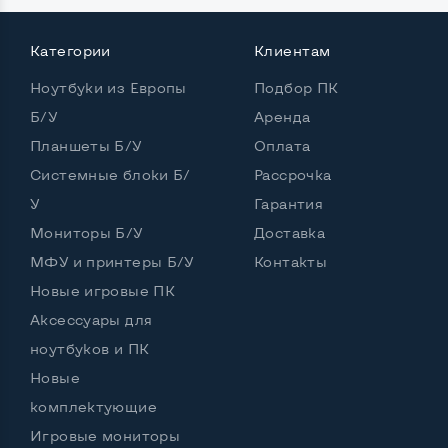
Категории
Клиентам
Мощность:
Ноутбуки из Европы
Подбор ПК
Процессор
Intel Core i7-10850H
Б/У
Аренда
Количество ядер / потоков
6 ядер / 12 потоков
Планшеты Б/У
Оплата
Частота процессора (базовая-максимальная)
Системные блоки Б/
Рассрочка
У
Гарантия
Intel Core i7-10850H (2,70 - 4,90 GHz)
Мониторы Б/У
Тип оперативной памяти
DDR4
Доставка
МФУ и принтеры Б/У
Контакты
Объем оперативной памяти
32 GB
Новые игровые ПК
Тип накопителя
SSD M.2 2280
Аксессуары для
ноутбуков и ПК
Объем накопителя
SSD 512 GB
Новые
Объем HDD
комплектующие
Количество слотов M_2
3
Игровые мониторы