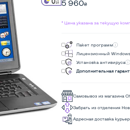
5 960
₴
* Цена указана за текущую ко
Пакет программ
Лицензионный Window
Установка антивируса
Дополнительная гарант
Самовывоз из магазина C
Забрать из отделения Но
Адресная доставка курье