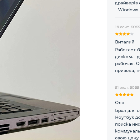
драйверів 
- Windows 
16 сент. 2022
Виталий
Работает б
диском. гр
рабочая. С
привода, п
21 июл. 2022 
Олег
Брал для о
Ноутбук д
поиска ин
коммуналь
свою цену