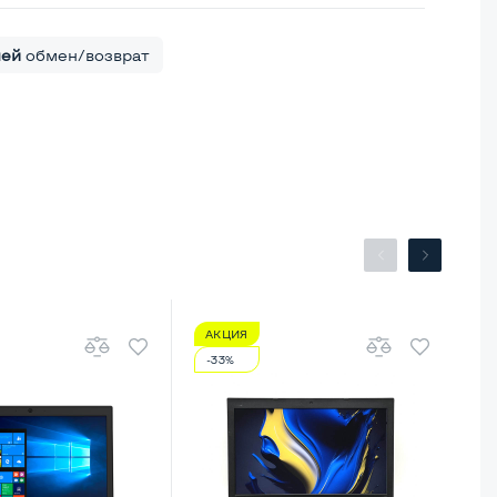
ней
обмен/возврат
АКЦИЯ
А
-33%
-