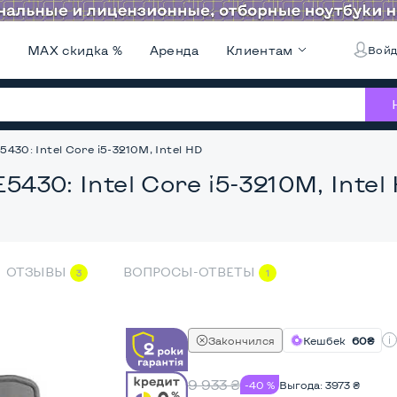
и
MAX скидка %
Аренда
Клиентам
Войд
5430: Intel Core i5-3210M, Intel HD
5430: Intel Core i5-3210M, Intel
ОТЗЫВЫ
ВОПРОСЫ-ОТВЕТЫ
3
1
Закончился
Кешбек
60₴
9 933
₴
-40 %
Выгода:
3973
₴