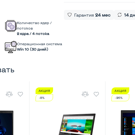
Гарантия
24 мес
14 д
Количество ядер /
потоков
2 ядра / 4 потока
Операционная система
Win 10 (30 дней)
вать
АКЦИЯ
АКЦИЯ
-8%
-26%