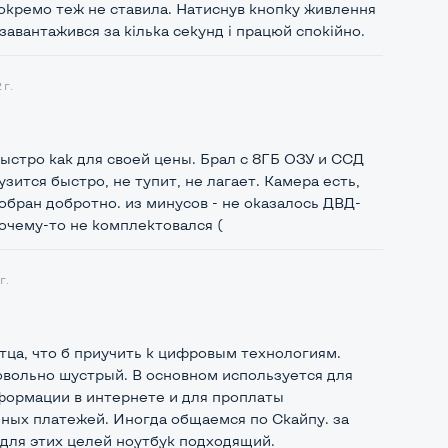
окремо теж не ставила. Натиснув кнопку живлення
завантажився за кілька секунд і працюй спокійно.
 г.
ыстро как для своей цены. Брал с 8ГБ ОЗУ и ССД
узится быстро, не тупит, не лагает. Камера есть,
обран добротно. из минусов - не оказалось ДВД-
очему-то не комплектовался (
г.
тца, что б приучить к цифровым технологиям.
овольно шустрый. В основном используется для
формации в интернете и для проплаты
ных платежей. Иногда общаемся по Скайпу. за
 для этих целей ноутбук подходящий.