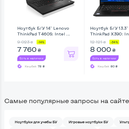
Ноутбук Б/У 14" Lenovo
Ноутбук Б/У 13.3
ThinkPad T460S: Intel ...
ThinkPad X390: Int
9 023
12 121
₴
₴
-14%
-34%
7 760
8 000
₴
₴
Есть в наличии
Есть в наличии
Кешбек
78 ₴
Кешбек
80 ₴
Самые популярные запросы на сайте
Ноутбуки для учебы БУ
Игровые ноутбуки БУ
Ульт