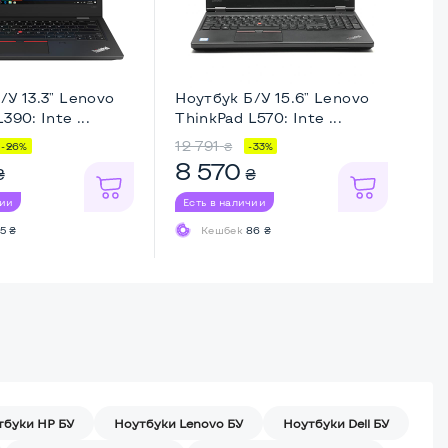
/У 13.3" Lenovo
Ноутбук Б/У 15.6" Lenovo
Но
390: Inte ...
ThinkPad L570: Inte ...
Li
12 791
7 
₴
-26%
-33%
8 570
7
₴
₴
чии
Есть в наличии
Ес
5 ₴
Кешбек
86 ₴
тбуки HP БУ
Ноутбуки Lenovo БУ
Ноутбуки Dell БУ