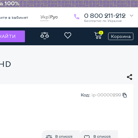
0 800 211-212
Укр
|
Рус
ите в кабинет
Бесплатно по Украине
0
Корзина
НАЙТИ
 HD
Код:
ip-00000299
В список
В список