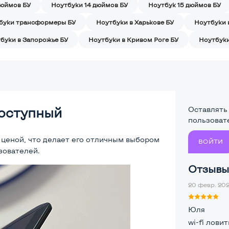
дюймов БУ
Ноутбуки 14 дюймов БУ
Ноутбук 15 дюймов БУ
буки трансформеры БУ
Ноутбуки в Харькове БУ
Ноутбуки 
буки в Запорожье БУ
Ноутбуки в Кривом Роге БУ
Ноутбуки
доступный
Оставлять
пользоват
 ценой, что делает его отличным выбором
ВОЙТИ
зователей.
Отзывы 
20 февр. 202
Юля
wi-fi лови