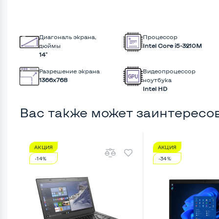
Диагональ экрана,
Процессор
дюймы
Intel Core i5-3210M
14"
Разрешение экрана
Видеопроцессор
1366x768
ноутбука
Intel HD
Вас также может заинтересо
АКЦИЯ
АКЦИЯ
-14%
-34%