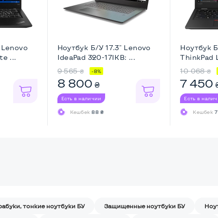
" Lenovo
Ноутбук Б/У 17.3" Lenovo
Ноутбук Б
e ...
IdeaPad 320-17IKB: ...
ThinkPad L
9 565
10 068
₴
₴
-8%
8 800
7 450
₴
Есть в наличии
Есть в нали
Кешбек
88 ₴
Кешбек
7
рабуки, тонкие ноутбуки БУ
Защищенные ноутбуки БУ
Ноу