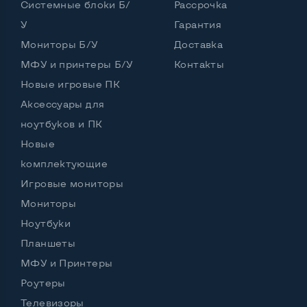
Системные блоки Б/
Рассрочка
У
Гарантия
Интерфейс подключения Display port
Да
Мониторы Б/У
Доставка
Возможность вывода USB-разъемов на монитор
МФУ и принтеры Б/У
Контакты
Да, 2 шт.
Новые игровые ПК
Аксессуары для
ноутбуков и ПК
Остальные возможности:
Новые
Блок питания
Встроенный
комплектующие
Регулировка положения дисплея
Игровые мониторы
Вверх вниз, поворот влево вправо, наклон,
Мониторы
поворот на угол 90 град
Ноутбуки
Встроенные динамики
Да
Планшеты
Особенности (изогнутый экран, цвет и пр.)
МФУ и Принтеры
Роутеры
Цвет
Черный
Телевизоры