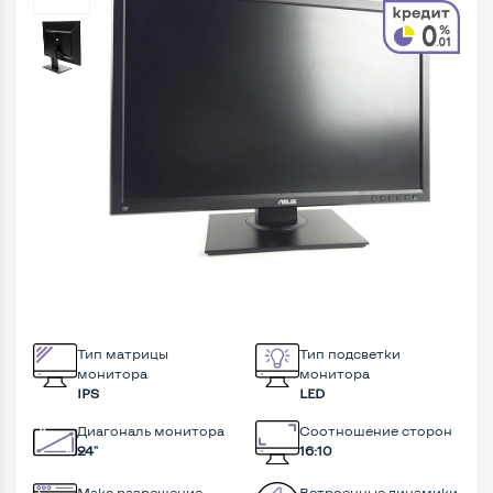
Тип матрицы
Тип подсветки
монитора
монитора
IPS
LED
Диагональ монитора
Соотношение сторон
24"
16:10
Макс разрешение
Встроенные динамики