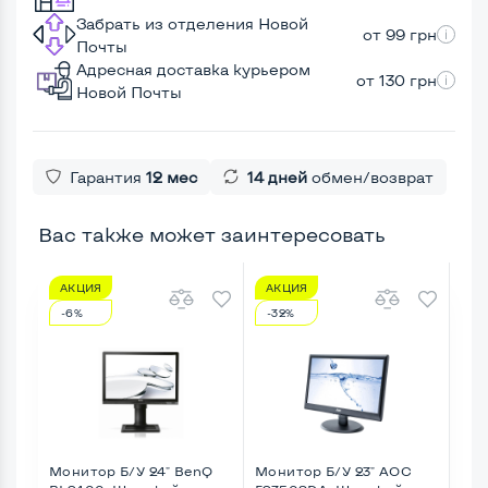
Забрать из отделения Новой
от 99 грн
Почты
Адресная доставка курьером
от 130 грн
Новой Почты
Гарантия
12 мес
14 дней
обмен/возврат
Вас также может заинтересовать
АКЦИЯ
АКЦИЯ
А
-6%
-32%
-1
Монитор Б/У 24" BenQ
Монитор Б/У 23" AOC
Мон