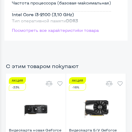
Частота процессора (базовая-максимальная)
Intel Core i3-2100 (3,10 GHz)
Тип оперативной памяти
DDR3
Посмотреть все характеристики товара
Тип накопителя
SSD 2,5"
Размер памяти
Жесткий диск
С этим товаром покупают
АКЦИЯ
АКЦИЯ
Возможности видеокарты:
-33%
-16%
Тип видеокарты
Встроенный
Видеопроцессор системного блока
Intel HD
Размер видеопамяти, Гб
1
Видеокарта новая GeForce
Видеокарта Б/У GeForce
В