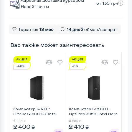
Адресная доставка курьером
от 130 грн
Новой Почты
Гарантия
12 мес
14 дней
обмен/возврат
Вас также может заинтересовать
АКЦИЯ
АКЦИЯ
А
-46%
-8%
-8
Компьютер Б/У HP
Компьютер Б/У DELL
Ком
EliteDesk 800 G3: Intel
OptiPlex 3050: Intel Core
Thi
Cor ...
...
...
4 444
2 620
5 43
₴
₴
2 400
2 410
5 
₴
₴