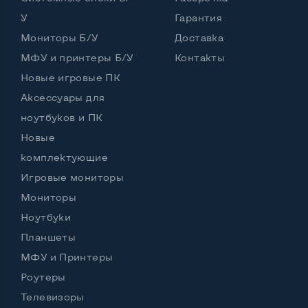
У
Гарантия
Port для клавиатуры PS/2
Да
Мониторы Б/У
Доставка
Разъем для микрофона и наушников
МФУ и принтеры Б/У
Контакты
Да, спереди и сзади
Новые игровые ПК
Выход Gigabit Ethernet LAN
Да
Аксессуары для
Выход USB 2_0
5 шт и более
ноутбуков и ПК
Новые
Выход USB 3_0
Нет
комплектующие
Выход Com Port
Да
Игровые мониторы
Мониторы
Ноутбуки
Остальные возможности:
Планшеты
Страна производитель
Германия
МФУ и Принтеры
Мощность блока питания, Вт
240
Роутеры
Телевизоры
Внешний блок питания
Нет