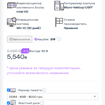
Видеопроцессор
Типоразмер корпуса
системного блока
Micro-Nettop/USFF
Intel HD
Операционная
Страна
система
производитель
Win 10 (30 дней)
Германия
Закончился
Кешбек
21₴
5,625
₴
-4 %
Выгода:
85
₴
5,540
₴
* Цена указана за текущую комплектацию,
уточняйте возможность изменения
Размер памяти
Жесткий диск