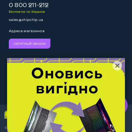
0 800 211-212
Бесплатно по Украине
sales@chipchip.ua
Адреса магазинов
ОБРАТНЫЙ ЗВОНОК
Мы принимаем:
Следите за нами:
Work.ua
— самий кльовий
наш партнер
© Интернет-магазин ChipChip - компьютерная техника и