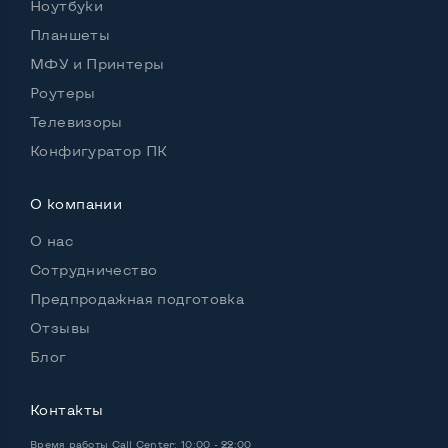
Ноутбуки
Страна производитель
Китай
Планшеты
Мощность блока питания, Вт
210
МФУ и Принтеры
Внешний блок питания
Нет
Роутеры
Телевизоры
Встроенные динамики
Да
Конфигуратор ПК
Комплектация: системный блок, кабель питания
О компании
Да
О нас
Сотрудничество
Предпродажная подготовка
Отзывы
Блог
Контакты
Время работы
Call Center: 10:00 - 22:00