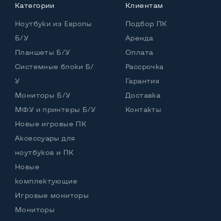
Выход Display port
Да
Категории
Клиентам
Выход HDMI
Нет
Ноутбуки из Европы
Подбор ПК
Б/У
Аренда
Картридер для карт SD/SDHC/SDXC
Нет
Планшеты Б/У
Оплата
Port для клавиатуры PS/2
Нет
Системные блоки Б/
Рассрочка
У
Гарантия
Разъем для микрофона и наушников
Мониторы Б/У
Доставка
Да, спереди и сзади
МФУ и принтеры Б/У
Контакты
Выход Gigabit Ethernet LAN
Да
Новые игровые ПК
Выход USB 2_0
5 шт и более
Аксессуары для
Выход USB 3_0
2-4 шт
ноутбуков и ПК
Новые
Выход Com Port
Да
комплектующие
Игровые мониторы
Мониторы
Остальные возможности: