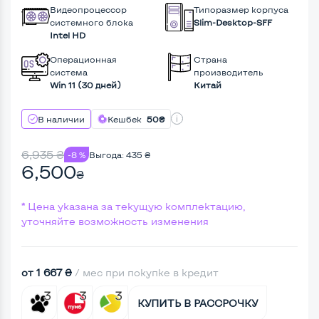
Видеопроцессор
Типоразмер корпуса
системного блока
Slim-Desktop-SFF
Intel HD
Операционная
Страна
система
производитель
Win 11 (30 дней)
Китай
В наличии
Кешбек
50₴
6,935
₴
-8 %
Выгода:
435
₴
6,500
₴
* Цена указана за текущую комплектацию,
уточняйте возможность изменения
от 1 667 ₴
/ мес при покупке в кредит
КУПИТЬ В РАССРОЧКУ