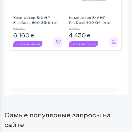
Компьютер Б/У HP
Компьютер Б/У HP
Ком
EliteDesk 800 G3: Intel
ProDesk 400 G4: Intel
Eli
Cor ...
Core ...
Cor 
7 247
6 153
10 5
₴
₴
6 160
4 430
6 
₴
₴
Есть в наличии
Есть в наличии
Ес
Самые популярные запросы на
сайте