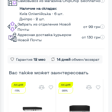
Самовывоз из магазина ChipChip
Бесплатно
Наличие на складах:
Київ Олімпійська - 6 шт.
Дніпро - 2 шт.
Забрать из отделения Новой
от 99 грн
Почты
Адресная доставка курьером
от 130 грн
Новой Почты
Гарантия
12 мес
14 дней
обмен/возврат
Вас также может заинтересовать
АКЦИЯ
АКЦИЯ
А
-15%
-28%
-3