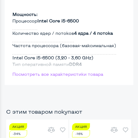
Мощность:
Процессор
Intel Core i5-6500
Количество ядер / потоков
4 ядра / 4 потока
Частота процессора (базовая-максимальная)
Intel Core i5-6500 (3,20 - 3,60 GHz)
Тип оперативной памяти
DDR4
Посмотреть все характеристики товара
Тип накопителя
SSD 2,5"
Жесткий диск
С этим товаром покупают
Возможности видеокарты:
Тип видеокарты
Встроенный
АКЦИЯ
АКЦИЯ
-34%
-16%
Видеопроцессор системного блока
Intel HD