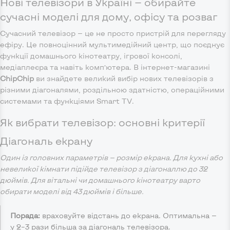
Нові телевізори в Україні — обирайте
сучасні моделі для дому, офісу та розваг
Сучасний телевізор — це не просто пристрій для перегляду
ефіру. Це повноцінний мультимедійний центр, що поєднує
функції домашнього кінотеатру, ігрової консолі,
медіаплеєра та навіть комп’ютера. В інтернет-магазині
ChipChip
ви знайдете великий вибір нових телевізорів з
різними діагоналями, роздільною здатністю, операційними
системами та функціями Smart TV.
Як вибрати телевізор: основні критерії
Діагональ екрану
Один із головних параметрів — розмір екрана. Для кухні або
невеликої кімнати підійде телевізор з діагоналлю до 32
дюймів. Для вітальні чи домашнього кінотеатру варто
обирати моделі від 43 дюймів і більше.
Порада:
враховуйте відстань до екрана. Оптимальна —
у 2–3 рази більша за діагональ телевізора.