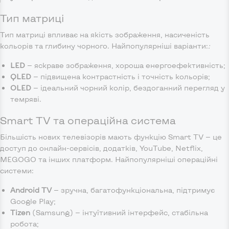
Тип матриці
Тип матриці впливає на якість зображення, насиченість
кольорів та глибину чорного. Найпопулярніші варіанти:
:
LED
— яскраве зображення, хороша енергоефективність;
QLED
— підвищена контрастність і точність кольорів;
OLED
— ідеальний чорний колір, бездоганний перегляд у
темряві.
Smart TV та операційна система
Більшість нових телевізорів мають функцію Smart TV — це
доступ до онлайн-сервісів, додатків, YouTube, Netflix,
MEGOGO та інших платформ. Найпопулярніші операційні
системи:
Android TV
— зручна, багатофункціональна, підтримує
Google Play;
Tizen
(Samsung) — інтуїтивний інтерфейс, стабільна
робота;