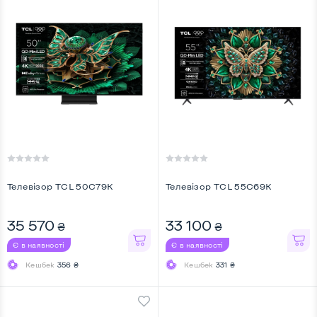
Телевiзор TCL 50C79K
Телевiзор TCL 55C69K
35 570
33 100
₴
₴
Є в наявності
Є в наявності
Кешбек
356 ₴
Кешбек
331 ₴