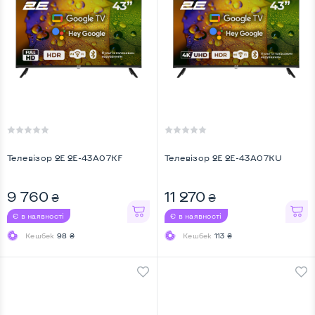
Телевiзор 2E 2E-43A07KF
Телевiзор 2E 2E-43A07KU
9 760
11 270
₴
₴
Є в наявності
Є в наявності
Кешбек
98 ₴
Кешбек
113 ₴