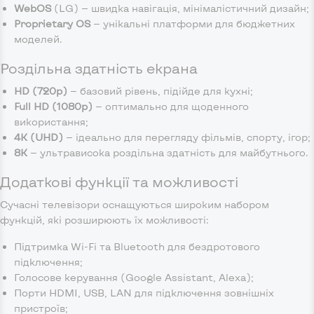
WebOS
(LG) — швидка навігація, мінімалістичний дизайн;
Proprietary OS
— унікальні платформи для бюджетних
моделей.
Роздільна здатність екрана
HD (720p)
— базовий рівень, підійде для кухні;
Full HD (1080p)
— оптимально для щоденного
використання;
4K (UHD)
— ідеально для перегляду фільмів, спорту, ігор;
8K
— ультрависока роздільна здатність для майбутнього.
Додаткові функції та можливості
Сучасні телевізори оснащуються широким набором
функцій, які розширюють їх можливості:
Підтримка Wi-Fi та Bluetooth для бездротового
підключення;
Голосове керування (Google Assistant, Alexa);
Порти HDMI, USB, LAN для підключення зовнішніх
пристроїв;