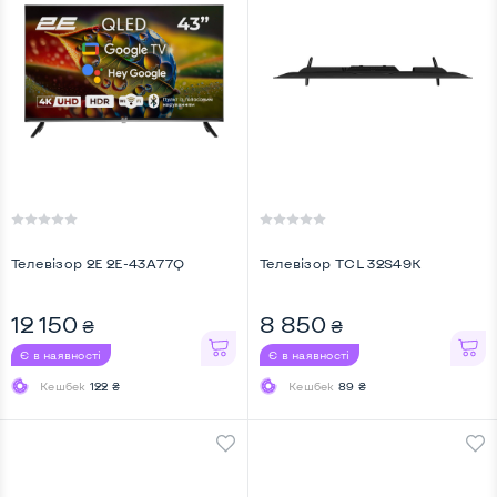
Телевiзор 2E 2E-43A77Q
Телевiзор TCL 32S49K
12 150
8 850
₴
₴
Є в наявності
Є в наявності
Кешбек
122 ₴
Кешбек
89 ₴