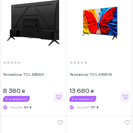
Телевiзор TCL 32S4K
Телевiзор TCL 43S51K
8 380
13 680
₴
₴
Є в наявності
Є в наявності
Кешбек
84 ₴
Кешбек
137 ₴