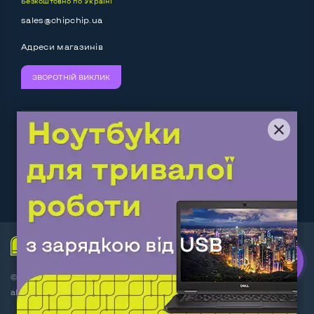
Безкоштовно по Україні
sales@chipchip.ua
Адреси магазинів
ЗВОРОТНІЙ ВИКЛИК
Ми приймаємо:
Слідкуйте за нами:
Work.ua
— самий кльовий
наш партнер
© Інтернет-магазин ChipChip - комп'ютерна техніка і
аксесуари 2014-2026