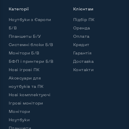
Категорії
Клієнтам
Ноутбуки з Європи
Підбір ПК
Б/В
Оренда
Планшеты Б/У
Оплата
Системні блоки Б/В
Кредит
Монітори Б/В
Гарантія
БФП і принтери Б/В
Доставка
Нові ігрові ПК
Контакти
Аксесуари для
ноутбуків та ПК
Нові комплектуючі
Ігрові монітори
Монітори
Ноутбуки
Планшети