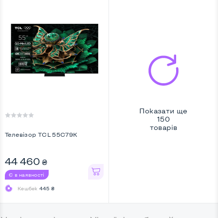
Показати ще
150
товарів
Телевiзор TCL 55C79K
44 460
₴
Є в наявності
Кешбек
445 ₴