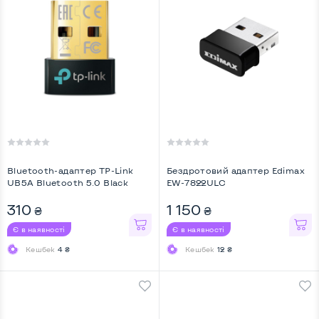
Bluetooth-адаптер TP-Link
Бездротовий адаптер Edimax
UB5A Bluetooth 5.0 Black
EW-7822ULC
310
1 150
₴
₴
Є в наявності
Є в наявності
Кешбек
4 ₴
Кешбек
12 ₴