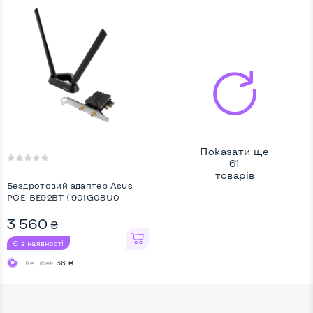
Показати ще
61
товарів
Бездротовий адаптер Asus
PCE-BE92BT (90IG08U0-
MO0B00) ...
3 560
₴
Є в наявності
Кешбек
36 ₴