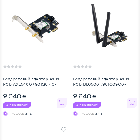
Бездротовий адаптер Asus
Бездротовий адаптер Asus
PCE-AXE5400 (90IG07I0-
PCE-BE6500 (90IG09G0-
ME0B10) ...
MO0B00) ...
2 040
2 640
₴
₴
Є в наявності
Є в наявності
Кешбек
21 ₴
Кешбек
27 ₴