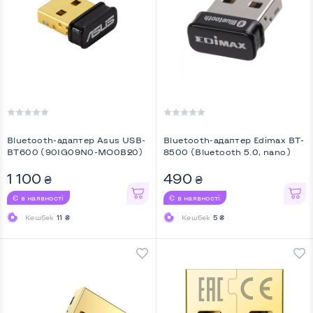
Bluetooth-адаптер Asus USB-
Bluetooth-адаптер Edimax BT-
BT600 (90IG09N0-MO0B20)
8500 (Bluetooth 5.0, nano)
1 100
490
₴
₴
Є в наявності
Є в наявності
Кешбек
11 ₴
Кешбек
5 ₴