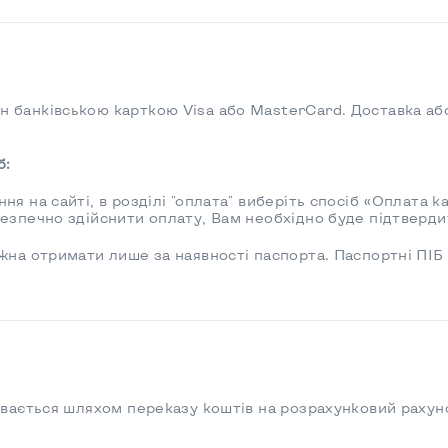
 банківською карткою Visa або MasterCard. Доставка аб
б:
я на сайті, в розділі "оплата" виберіть спосіб «Оплата к
езпечно здійснити оплату, Вам необхідно буде підтверди
жна отримати лише за наявності паспорта. Паспортні ПІБ 
увається шляхом переказу коштів на розрахунковий рахун