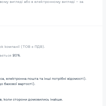
ому вигляді або в електронному вигляді — за
ок компанії (ТОВ з ПДВ).
дається
20%
.
а, електронна пошта та інші потрібні відомості).
о базової вартості).
ів, коли сторони домовились інакше.