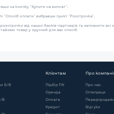
увши на кнопку "Купити на виплат".
лі "Спосіб оплати" вибравши пункт "Розстрочка".
розстрочки від наших банків-партнерів та заповнити всі 
нтажимо товар у зручний для вас спосіб.
Клієнтам
Про компан
пи Б/В
Підбір ПК
Про нас
Оренда
Співпраця
Б/В
Оплата
Передпродажн
Кредит
Відгуки