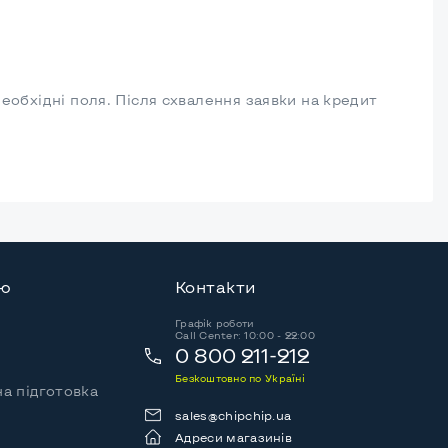
необхідні поля. Після схвалення заявки на кредит
ію
Контакти
Графік роботи
Call Center: 10:00 - 22:00
0 800 211-212
Безкоштовно по Україні
а підготовка
sales@chipchip.ua
Адреси магазинів