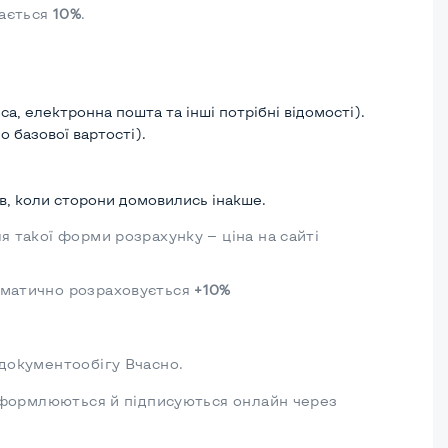
дається
10%
.
а, електронна пошта та інші потрібні відомості).
о базової вартості).
ів, коли сторони домовились інакше.
я такої форми розрахунку — ціна на сайті
томатично розраховується
+10%
 документообігу Вчасно.
в оформлюються й підписуються онлайн через