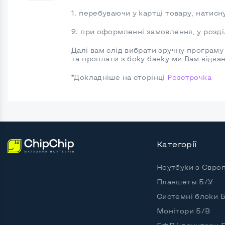
1. перебуваючи у картці товару, натисн
2. при оформленні замовлення, у розді
Далі вам слід вибрати зручну програму 
та проплати з боку банку ми Вам відва
*Докладніше на сторінці
Розстрочка
Категорії
Ноутбуки з Євро
Планшеты Б/У
Системні блоки 
Монітори Б/В