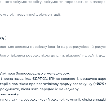
онного документообігу, документи передаються в паперов
омплект первинної документації.
0%)
увається шляхом переказу коштів на розрахунковий рахун
езготівковим розрахунком до ціни, вказаної на сайті, до
зв'яжіться безпосередньо з менеджером.
(повна назва, код ЄДРПОУ, ІПН за наявності, юридична адрес
терії з поміткою про безготівкову форму розрахунку (
+20%
д
і документи, після чого передає їх менеджеру.
 замовнику.
ння оплати на розрахунковий рахунок компанії, окрім випадк