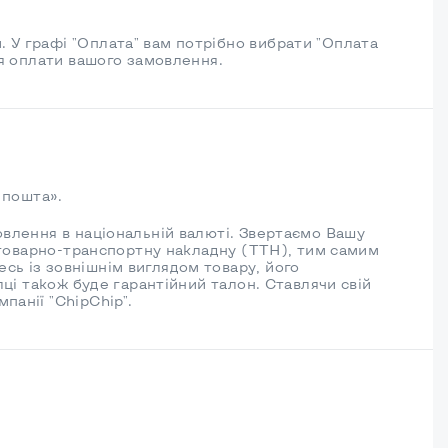
 У графі "Оплата" вам потрібно вибрати "Оплата
ля оплати вашого замовлення.
 пошта».
овлення в національній валюті. Звертаємо Вашу
е товарно-транспортну накладну (ТТН), тим самим
сь із зовнішнім виглядом товару, його
лці також буде гарантійний талон. Ставлячи свій
панії "ChipChip".