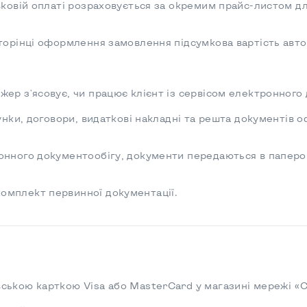
вковій оплаті розраховується за окремим прайс-листом дл
сторінці оформлення замовлення підсумкова вартість ав
ер з'ясовує, чи працює клієнт із сервісом електронного
хунки, договори, видаткові накладні та решта документі
онного документообігу, документи передаються в паперов
омплект первинної документації.
ською карткою Visa або MasterCard у магазині мережі «