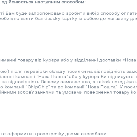
 здійснюється наступним способом:
і Вам буде запропоновано зробити вибір способу оплати.
необхідно взяти банківську картку із собою до магазину д
манні товару від кур'єра або у відділенні доставки «Нова
ою) після перевірки складу посилки на відповідність зам
діленні компанії "Нова Пошта" або у кур'єра Ви підписуєт
на відповідність Вашому замовленню, а також погоджуєте
 компанії "ChipChip" та до компанії "Нова Пошта". У поси
тійними зобов'язаннями та умовами повернення товару ком
ете оформити в розстрочку двома способами: