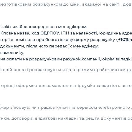
езготівковим розрахунком до ціни, вказаної на сайті, до
зв'яжіться безпосередньо з менеджером.
(повна назва, код ЄДРПОУ, ІПН за наявності, юридична адрес
терії з поміткою про безготівкову форму розрахунку (
+10%
д
і документи, після чого передає їх менеджеру.
 замовнику.
ння оплати на розрахунковий рахунок компанії, окрім випадк
вковій оплаті розраховується за окремим прайс-листом дл
сторінці оформлення замовлення підсумкова вартість ав
ер з'ясовує, чи працює клієнт із сервісом електронного
хунки, договори, видаткові накладні та решта документі