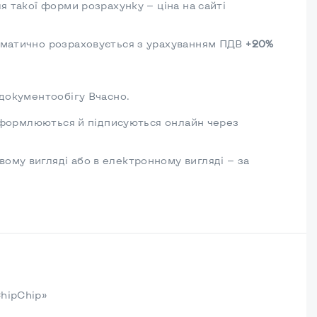
я такої форми розрахунку — ціна на сайті
томатично розраховується з урахуванням ПДВ
+20%
 документообігу Вчасно.
в оформлюються й підписуються онлайн через
ому вигляді або в електронному вигляді — за
ChipChip»