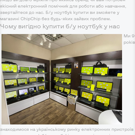
якісний електронний помічник для роботи або навчання,
звертайтеся до нас. Б/у ноутбук купити ви зможете у
магазині ChipChip без будь-яких зайвих проблем.
Чому вигідно купити б/у ноутбук у нас
Ми 9
років
знаходимося на українському ринку електронних пристроїв