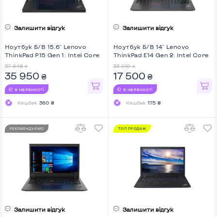
Залишити відгук
Залишити відгук
Ноутбук Б/В 15.6" Lenovo
Ноутбук Б/В 14" Lenovo
ThinkPad P15 Gen 1: Intel Core
ThinkPad E14 Gen 2: Intel Core
i7-10750H, DDR4 32 GB, SSD
i5-1135G7, DDR4 8 GB, SSD 256
37 842
33 019
₴
₴
512 GB, nVidia Quadro RTX
GB, Intel Iris Xe, IPS, Full HD,
35 950
17 500
₴
₴
3000, IPS, Full HD, Key Light
Key Light
Є в наявності
Є в наявності
Кешбек
360 ₴
Кешбек
175 ₴
РЕКОМЕНДУЄМО
ТОП ПРОДАЖ
Залишити відгук
Залишити відгук