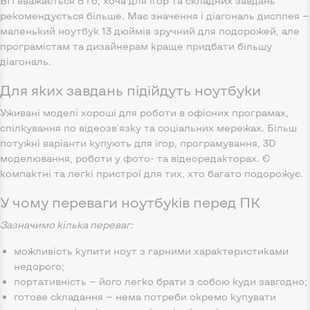
ВП вважається 8 гб, хоча для ігор та складних завдань
рекомендується більше. Має значення і діагональ дисплея —
маленький ноутбук 13 дюймів зручний для подорожей, але
програмістам та дизайнерам краще придбати більшу
діагональ.
Для яких завдань підійдуть ноутбуки
Уживані моделі хороші для роботи в офісних програмах,
спілкування по відеозв'язку та соціальних мережах. Більш
потужні варіанти купують для ігор, програмування, 3D
моделювання, роботи у фото- та відеоредакторах. Є
компактні та легкі пристрої для тих, хто багато подорожує.
У чому переваги ноутбуків перед ПК
Зазначимо кілька переваг:
можливість купити ноут з гарними характеристиками
недорого;
портативність — його легко брати з собою куди завгодно;
готове складання — нема потреби окремо купувати