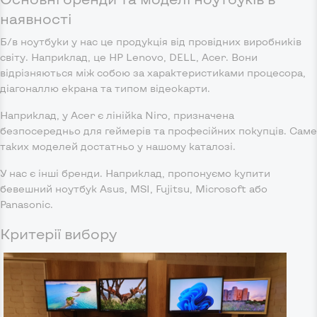
наявності
Б/в ноутбуки у нас це продукція від провідних виробників
світу. Наприклад, це HP Lenovo, DELL, Acer. Вони
відрізняються між собою за характеристиками процесора,
діагоналлю екрана та типом відеокарти.
Наприклад, у Acer є лінійка Niro, призначена
безпосередньо для геймерів та професійних покупців. Саме
таких моделей достатньо у нашому каталозі.
У нас є інші бренди. Наприклад, пропонуємо купити
бевешний ноутбук Asus, MSI, Fujitsu, Microsoft або
Panasonic.
Критерії вибору