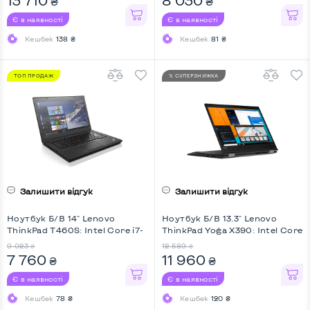
₴
₴
Touchscreen, Key Light
Touchscreen, Key Light
Є в наявності
Є в наявності
Кешбек
138 ₴
Кешбек
81 ₴
ТОП ПРОДАЖ
% СУПЕРЗНИЖКА
Залишити відгук
Залишити відгук
Ноутбук Б/В 14" Lenovo
Ноутбук Б/В 13.3" Lenovo
ThinkPad T460S: Intel Core i7-
ThinkPad Yoga X390: Intel Core
6600U, DDR4 8 GB, SSD 128
i5-8265U, DDR4 8 GB, SSD 256
9 023
12 589
₴
₴
GB, nVidia GeForce 930M, IPS,
GB, Intel UHD, IPS, Full HD,
7 760
11 960
₴
₴
Full HD, Touchscreen, Key Light
Touchscreen, Screen 360
Є в наявності
Є в наявності
Кешбек
78 ₴
Кешбек
120 ₴