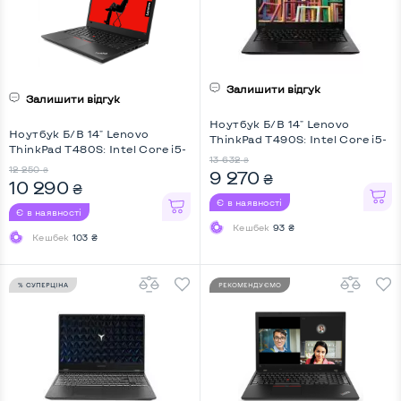
Залишити відгук
Залишити відгук
Ноутбук Б/В 14" Lenovo
Ноутбук Б/В 14" Lenovo
ThinkPad T490S: Intel Core i5-
ThinkPad T480S: Intel Core i5-
8365U, DDR4 8 GB, SSD 256
13 632
₴
8350U, DDR4 8 GB, SSD 256
GB, Intel HD, IPS, Full HD
12 250
₴
9 270
₴
GB, Intel UHD, IPS, Full HD
10 290
₴
Є в наявності
Є в наявності
Кешбек
93 ₴
Кешбек
103 ₴
% СУПЕРЦІНА
РЕКОМЕНДУЄМО