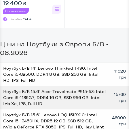
SSD 256 GB, Intel UHD, IPS,
12 400
₴
Full HD, Touchscreen, Key
Light, Screen 360
Є в наявності
Кешбек
124 ₴
Ціни на Ноутбуки з Європи Б/В -
08.2026
Ноутбук Б/В 14" Lenovo ThinkPad T490: Intel
11520
Core i5-8250U, DDR4 8 GB, SSD 256 GB, Intel
грн
HD, IPS, Full HD
Ноутбук Б/В 15.6" Acer Travelmate P215-53: Intel
15760
Core i5-1135G7, DDR4 16 GB, SSD 256 GB, Intel
грн
Iris Xe, IPS, Full HD
Ноутбук Б/В 15.6" Lenovo LOQ 15IRX10: Intel
46000
Core i5-13450HX, DDR5 12 GB, SSD 512 GB,
грн
nVidia GeForce RTX 5050, IPS, Full HD, Key Light