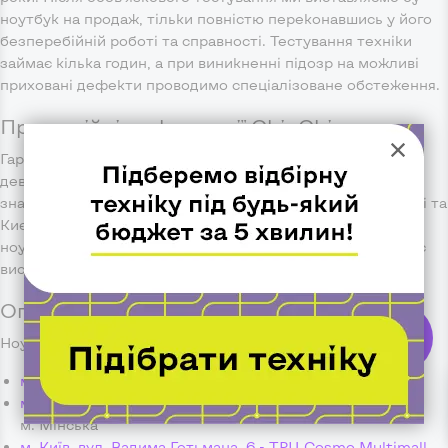
ноутбук на продаж, тільки повністю переконавшись у його
безперебійній роботі та справності. Тестування техніки
займає кілька годин, а при виникненні підозр на можливі
приховані дефекти проводимо спеціалізоване обстеження.
Про надійність компанії ChipChip
Гарантом якості роботи є відгуки наших клієнтів та
дев'ятирічний досвід роботи. Магазини компанії
знаходяться в найбільших містах України - Харкові, Дніпрі та
Києві і раді надати Вам свою допомогу в підборі кращого
ноутбука з Європи. З 2014 року компанія працює та радує
високоякісною недорогою технікою всю нашу країну.
Оплата та доставка ноутбуків з Європи
Ноутбук можна забрати самостійно з таких магазинів:
ChipChip
звʼязок
м. Київ, вул. Велика Васильківська, 65
- м. Олімпійська
м. Київ, пр. Оболонський, 19 - ТЦ Smart Plaza Obolon
-
м. Мінська
м. Київ, вул. Вадима Гетьмана, 6 - ТРЦ Cosmo Multimall