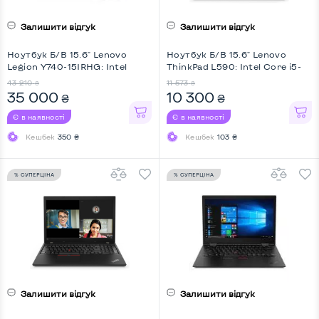
Залишити відгук
Залишити відгук
Ноутбук Б/В 15.6" Lenovo
Ноутбук Б/В 15.6" Lenovo
Legion Y740-15IRHG: Intel
ThinkPad L590: Intel Core i5-
Core i7-9750H, DDR4 32 GB,
8265U, DDR4 8 GB, SSD 256
43 210
11 573
₴
₴
SSD 1 TB, nVidia GeForce RTX
GB, Intel UHD, IPS, Full HD
35 000
10 300
₴
₴
2070 Max-Q, IPS, Full HD, Key
Light
Є в наявності
Є в наявності
Кешбек
350 ₴
Кешбек
103 ₴
% СУПЕРЦІНА
% СУПЕРЦІНА
Залишити відгук
Залишити відгук