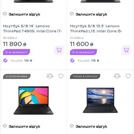
Залишити відгук
Залишити відгук
Ноутбук Б/В 14" Lenovo
Ноутбук Б/В 13.3" Lenovo
ThinkPad T490S: Intel Core i7-
ThinkPad L13: Intel Core i5-
8665U, DDR4 16 GB, SSD 256
10210U, DDR4 8 GB, SSD 512
16 068
17 059
₴
₴
GB, Intel UHD, IPS, Full HD, Key
GB, Intel HD, IPS, Full HD
11 890
11 600
₴
₴
Light
Є в наявності
Є в наявності
Кешбек
119 ₴
Кешбек
116 ₴
% СУПЕРЗНИЖКА
ТІЛЬКИ В CHIPCHIP
Залишити відгук
Залишити відгук