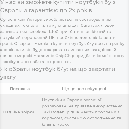
У нас ви зможете купити ноутбуки бу з
Європи з гарантією до 2х років
Сучасні комп’ютери виробляються із застосуванням
складних технологій, тому їх ціна для багатьох людей
залишається високою. Щоб придбати швидкісний та
потужний переносний ПК, необхідно довго відкладати
гроші. Є варіант - можна купити ноутбук б/у десь на ринку,
але скільки він буде працювати лишається загадкою. З
появою мережі магазинів ChipChip придбати комп’ютерну
техніку стало набагато простіше.
Як обрати ноутбук б/у: на що звертати
увагу
Перевага
Що це дає покупцеві
Ноутбуки з Європи зазвичай
розраховані на тривале використання.
Надійна збірка
Такі моделі рідше мають проблеми з
корпусом, системою охолодження та
клавіатурою.