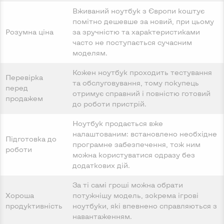
Вживаний ноутбук з Європи коштує
помітно дешевше за новий, при цьому
Розумна ціна
за зручністю та характеристиками
часто не поступається сучасним
моделям.
Кожен ноутбук проходить тестування
Перевірка
та обслуговування, тому покупець
перед
отримує справний і повністю готовий
продажем
до роботи пристрій.
Ноутбук продається вже
налаштованим: встановлено необхідне
Підготовка до
програмне забезпечення, тож ним
роботи
можна користуватися одразу без
додаткових дій.
За ті самі гроші можна обрати
Хороша
потужнішу модель, зокрема ігрові
продуктивність
ноутбуки, які впевнено справляються з
навантаженням.