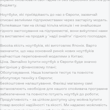
бюджету.
Ноутбуки, які приїжджають до нас з Європи, зазвичай
списані великими підприємствами через застарілу модель.
Полежавши там на складі кілька місяців і не знайшовши
гідного застосування на підприємстві, вони викуплені нами
та виставлені на продаж у "надії знайти" гідного господаря.
Висока якість ноутбуків, які виготовляє Японія. Варто
зазначити, що наш основний ринок нових ноутбуків
найчастіше переповнений моделями з Китаю;
Ціна. Звичайно купити ноутбук з Європи буде значно
вигідніше у фінансовому плані;
Обслуговування. Наша компанія тестує та повністю
обслуговує техніку з Європи;
Безкоштовне налаштування. Фахівці магазину самі
встановлюють необхідне для нашого споживача програмне
забезпечення та повністю готують ноутбук до роботи;
Продуктивність – за цілком доступну ціну можна купити
товар високої надійності та якості. Ми надаємо можливість