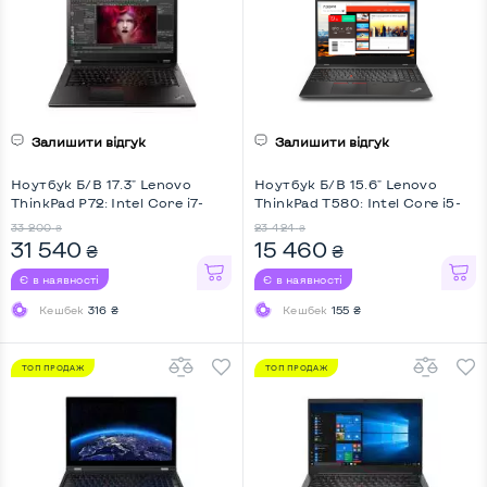
Залишити відгук
Залишити відгук
Ноутбук Б/В 17.3" Lenovo
Ноутбук Б/В 15.6" Lenovo
ThinkPad P72: Intel Core i7-
ThinkPad T580: Intel Core i5-
8850H, DDR4 32 GB, SSD 512
8250U, DDR4 8 GB, SSD 256
33 200
23 424
₴
₴
GB, nVidia Quadro P3200, IPS,
GB, Intel HD, IPS, Full HD,
31 540
15 460
₴
₴
Full HD, Key Light
Touchscreen, 4G (LTE), Key
Light
Є в наявності
Є в наявності
Кешбек
316 ₴
Кешбек
155 ₴
ТОП ПРОДАЖ
ТОП ПРОДАЖ