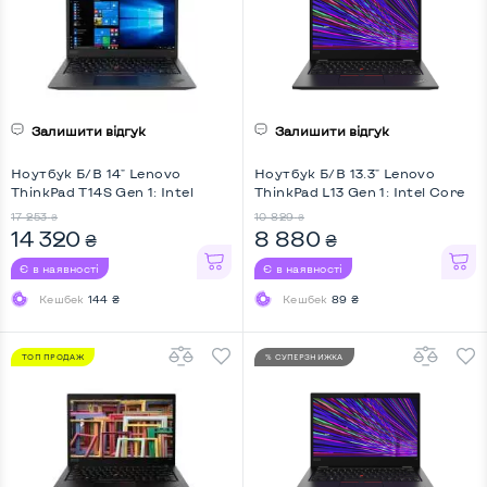
Залишити відгук
Залишити відгук
Ноутбук Б/В 14" Lenovo
Ноутбук Б/В 13.3" Lenovo
ThinkPad T14S Gen 1: Intel
ThinkPad L13 Gen 1: Intel Core
Core i5-10310U, DDR4 16 GB,
i5-10210U, DDR4 8 GB, SSD 128
17 253
10 829
₴
₴
SSD 256 GB, Intel UHD, IPS,
GB, Intel UHD, IPS, Full HD
14 320
8 880
₴
₴
Full HD, Key Light
Є в наявності
Є в наявності
Кешбек
144 ₴
Кешбек
89 ₴
ТОП ПРОДАЖ
% СУПЕРЗНИЖКА