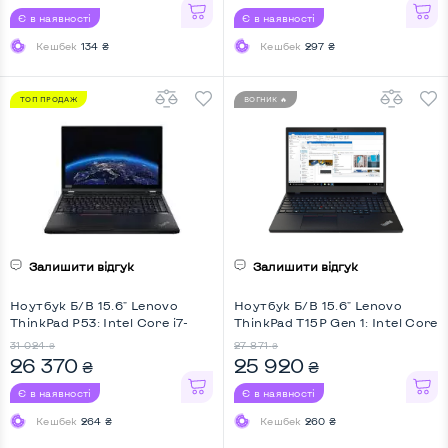
Є в наявності
Є в наявності
Кешбек
134 ₴
Кешбек
297 ₴
ТОП ПРОДАЖ
ВОГНИК 🔥
Залишити відгук
Залишити відгук
Ноутбук Б/В 15.6" Lenovo
Ноутбук Б/В 15.6" Lenovo
ThinkPad P53: Intel Core i7-
ThinkPad T15P Gen 1: Intel Core
9750H, DDR4 16 GB, SSD 512
i7-10750H, DDR4 16 GB, SSD
31 024
27 871
₴
₴
GB, nVidia Quadro T1000, IPS,
512 GB, nVidia GeForce GTX
26 370
25 920
₴
₴
Full HD, Key Light
1050, IPS, Full HD, 4G (LTE),
Key Light
Є в наявності
Є в наявності
Кешбек
264 ₴
Кешбек
260 ₴