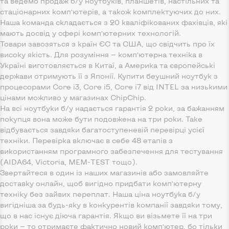
та ведемо продаж б/у ноутбуків, планшетів, настільних та
стаціонарних комп’ютерів, а також комплектуючих до них.
Наша команда складається з 20 кваліфікованих фахівців, які
мають досвід у сфері комп’ютерних технологій.
Товари завозяться з країн ЄС та США, що свідчить про їх
високу якість. Для розуміння — комп’ютерна техніка в
Україні виготовляється в Китаї, а Америка та європейські
держави отримують її з Японії. Купити беушний ноутбук з
процесорами Core i3, Core i5, Core i7 від INTEL за низькими
цінами можливо у магазинах ChipChip.
На всі ноутбуки б/у надається гарантія 2 роки, за бажанням
покупця вона може бути подовжена на три роки. Таке
відбувається завдяки багатоступеневій перевірці усієї
техніки. Перевірка включає в себе 48 етапів з
використанням програмного забезпечення для тестування
(AIDA64, Victoria, MEM-TEST тощо).
Звертайтеся в один із наших магазинів або замовляйте
доставку онлайн, щоб вигідно придбати комп’ютерну
техніку без зайвих переплат. Наша ціна ноутбука б/у
вигідніша за будь-яку в конкурентів компанії завдяки тому,
що в нас існує діюча гарантія. Якщо ви візьмете її на три
роки — то отримаєте фактично новий комп’ютер, бо тільки