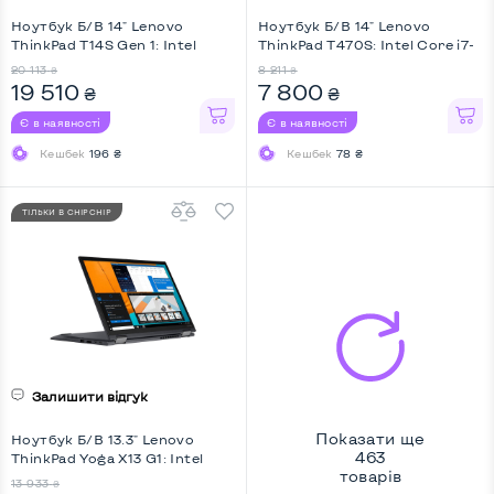
Ноутбук Б/В 14" Lenovo
Ноутбук Б/В 14" Lenovo
ThinkPad T14S Gen 1: Intel
ThinkPad T470S: Intel Core i7-
Core i7-10610U, DDR4 16 GB,
7500U, DDR4 8 GB, SSD 128
20 113
8 211
₴
₴
SSD 256 GB, Intel UHD, IPS,
GB, Intel HD, IPS, Full HD,
19 510
7 800
₴
₴
Full HD, Touchscreen
Touchscreen, Key Light
Є в наявності
Є в наявності
Кешбек
196 ₴
Кешбек
78 ₴
ТІЛЬКИ В CHIPCHIP
Залишити відгук
Показати ще
Ноутбук Б/В 13.3" Lenovo
463
ThinkPad Yoga X13 G1: Intel
товарів
Core i5-10210U, DDR4 8 GB,
13 933
₴