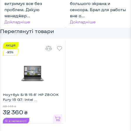
витримує все без
большого экрана и
АКБ
проблем. Дякую
сенсора. Брал для работы
менеджер...
вне о...
Докладніше
Докладніше
Переглянуті товари
АКЦІЯ
-25%
Ноутбук Б/В 15.6" HP ZBOOK
Fury 15 G7: Intel ...
43 147
₴
32 360
₴
Є в наявності