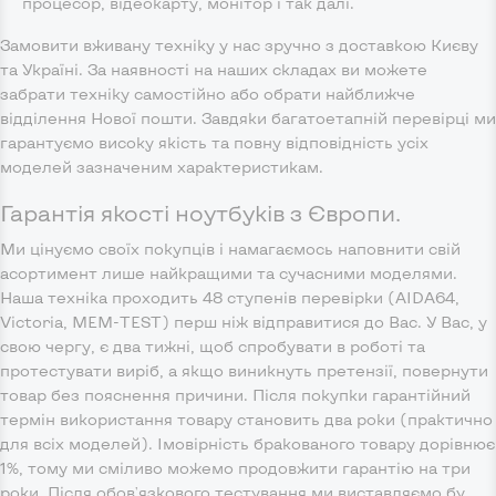
процесор, відеокарту, монітор і так далі.
Замовити вживану техніку у нас зручно з доставкою Києву
та Україні. За наявності на наших складах ви можете
забрати техніку самостійно або обрати найближче
відділення Нової пошти. Завдяки багатоетапній перевірці ми
гарантуємо високу якість та повну відповідність усіх
моделей зазначеним характеристикам.
Гарантія якості ноутбуків з Європи.
Ми цінуємо своїх покупців і намагаємось наповнити свій
асортимент лише найкращими та сучасними моделями.
Наша техніка проходить 48 ступенів перевірки (AIDA64,
Victoria, MEM-TEST) перш ніж відправитися до Вас. У Вас, у
свою чергу, є два тижні, щоб спробувати в роботі та
протестувати виріб, а якщо виникнуть претензії, повернути
товар без пояснення причини. Після покупки гарантійний
термін використання товару становить два роки (практично
для всіх моделей). Імовірність бракованого товару дорівнює
1%, тому ми сміливо можемо продовжити гарантію на три
роки. Після обов'язкового тестування ми виставляємо бу