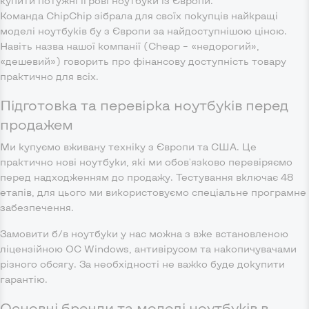
купити потужні ігрові ноутбуки із Європи.
Команда ChipChip зібрала для своїх покупців найкращі
моделі ноутбуків бу з Європи за найдоступнішою ціною.
Навіть назва нашої компанії (Cheap – «недорогий»,
«дешевий») говорить про фінансову доступність товару
практично для всіх.
Підготовка та перевірка ноутбуків перед
продажем
Ми купуємо вживану техніку з Європи та США. Це
практично нові ноутбуки, які ми обов'язково перевіряємо
перед надходженням до продажу. Тестування включає 48
етапів, для цього ми використовуємо спеціальне програмне
забезпечення.
Замовити б/в ноутбуки у нас можна з вже встановленою
ліцензійною ОС Windows, антивірусом та накопичувачами
різного обсягу. За необхідності не важко буде докупити
гарантію.
Основні бренди та моделі ноутбуків в