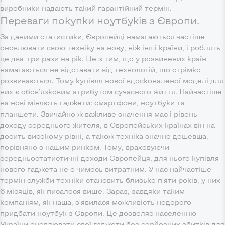
виробники надають такий гарантійний термін.
Переваги покупки ноутбуків з Європи.
За даними статистики, Європейці намагаються частіше
оновлювати свою техніку на нову, ніж інші країни, і роблять
це два-три рази на рік. Це з тим, що у розвинених країн
намагаються не відставати від технологій, що стрімко
розвиваються. Тому купівля нової вдосконаленої моделі для
них є обов'язковим атрибутом сучасного життя. Найчастіше
на нові міняють гаджети: смартфони, ноутбуки та
планшети. Звичайно ж важливе значення має і рівень
доходу середнього жителя, в Європейських країнах він на
досить високому рівні, а також техніка значно дешевша,
порівняно з нашим ринком. Тому, враховуючи
середньостатистичні доходи Європейця, для нього купівля
нового гаджета не є чимось витратним. У нас найчастіше
термін служби техніки становить близько п'яти років, у них
6 місяців, як писалося вище. Зараз, завдяки таким
компаніям, як наша, з'явилася можливість недорого
придбати ноутбук з Європи. Це дозволяє населенню
України оновлювати свої гаджети без серйозних збитків для