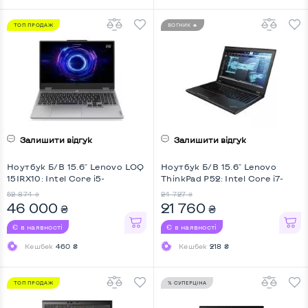
ТОП ПРОДАЖ
ВОГНИК 🔥
Залишити відгук
Залишити відгук
Ноутбук Б/В 15.6" Lenovo LOQ
Ноутбук Б/В 15.6" Lenovo
15IRX10: Intel Core i5-
ThinkPad P52: Intel Core i7-
13450HX, DDR5 12 GB, SSD 512
8750H, DDR4 16 GB, SSD 256
52 874
24 727
₴
₴
GB, nVidia GeForce RTX 5050,
GB, nVidia Quadro P2000, IPS,
46 000
21 760
₴
₴
IPS, Full HD, Key Light
Full HD, Key Light
Є в наявності
Є в наявності
Кешбек
460 ₴
Кешбек
218 ₴
ТОП ПРОДАЖ
% СУПЕРЦІНА