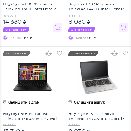
Ноутбук Б/В 15.6" Lenovo
Ноутбук Б/В 14" Lenovo
ThinkPad T590: Intel Core i5-
ThinkPad T470S: Intel Core i7-
8250U, DDR4 8 GB, SSD 256
7600U, DDR4 8 GB, SSD 128
19 903
8 824
₴
₴
GB, Intel UHD, IPS, Full HD
GB, Intel HD, IPS, Full HD,
14 330
8 030
₴
₴
Touchscreen, Два АКБ
Є в наявності
Є в наявності
Кешбек
144 ₴
Кешбек
81 ₴
% СУПЕРЗНИЖКА
ТІЛЬКИ В CHIPCHIP
Залишити відгук
Залишити відгук
Ноутбук Б/В 14" Lenovo
Ноутбук Б/В 14" Lenovo
ThinkPad T490S: Intel Core i7-
ThinkPad T470S: Intel Core i7-
8665U, DDR4 16 GB, SSD 256
7600U, DDR4 8 GB, SSD 128
20 162
9 675
₴
₴
GB, Intel HD, IPS, Full HD,
GB, Intel HD, IPS, Full HD,
13 710
8 030