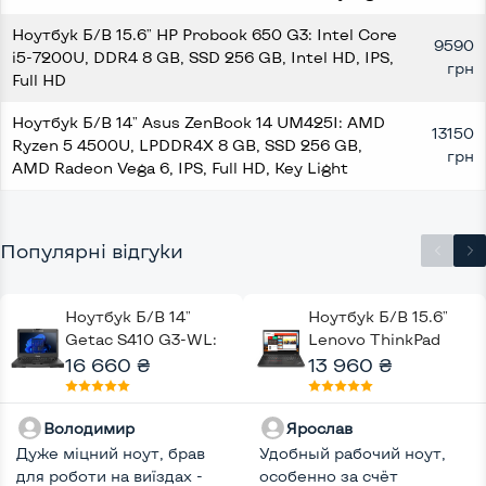
Ноутбук Б/В 15.6" HP Probook 650 G3: Intel Core
9590
i5-7200U, DDR4 8 GB, SSD 256 GB, Intel HD, IPS,
грн
Full HD
Ноутбук Б/В 14" Asus ZenBook 14 UM425I: AMD
13150
Ryzen 5 4500U, LPDDR4X 8 GB, SSD 256 GB,
грн
AMD Radeon Vega 6, IPS, Full HD, Key Light
Популярні відгуки
Ноутбук Б/В 14"
Ноутбук Б/В 15.6"
Getac S410 G3-WL:
Lenovo ThinkPad
Intel Core i5-8350U,
16 660 ₴
T580: Intel Core i5-
13 960 ₴
DDR4 8 GB, SSD 512
8250U, DDR4 8 GB,
GB, Intel UHD, Key
SSD 256 GB, Intel
Володимир
Ярослав
Light
HD, IPS, Full HD,
Дуже міцний ноут, брав
Удобный рабочий ноут,
Touchscreen, 4G
для роботи на виїздах -
особенно за счёт
(LTE), Key Light, Два