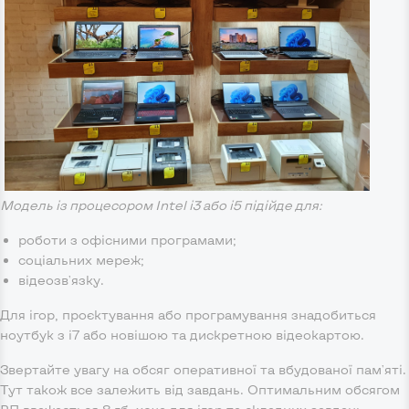
Модель із процесором Intel i3 або i5 підійде для:
роботи з офісними програмами;
соціальних мереж;
відеозв'язку.
Для ігор, проєктування або програмування знадобиться
ноутбук з i7 або новішою та дискретною відеокартою.
Звертайте увагу на обсяг оперативної та вбудованої пам'яті.
Тут також все залежить від завдань. Оптимальним обсягом