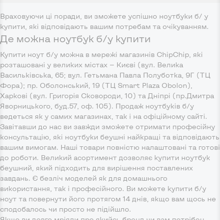
Враховуючи ці поради, ви зможете успішно ноутбуки б/ у
купити, які відповідають вашим потребам та очікуванням.
Де можна ноутбук б/у купити
Купити ноут б/у можна в мережі магазинів ChipChip, які
розташовані у великих містах — Києві (вул. Велика
Васильківська, 65; вул. Гетьмана Павла Полуботка, 9Г (ТЦ
Фора); пр. Оболонський, 19 (ТЦ Smart Plaza Obolon),
Харкові (вул. Григорія Сковороди, 10) та Дніпрі (пр.Дмитра
Яворницького, буд.57, оф. 105). Продаж ноутбуків б/у
ведеться як у самих магазинах, так і на офіційному сайті.
Завітавши до нас ви завжди зможете отримати професійну
консультацію, які ноутбуки беушні найкращі та відповідають
вашим вимогам. Наші товари повністю налаштовані та готові
до роботи. Великий асортимент дозволяє купити ноутбук
беушний, який підходить для вирішення поставлених
завдань. Є безліч моделей як для домашнього
використання, так і професійного. Ви можете купити б/у
ноут та повернути його протягом 14 днів, якщо вам щось не
сподобалось чи просто не підійшло.
Якщо ви довго мріяли про якийсь бренд чи вам потрібен