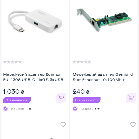
Мережевий адаптер Edimax
Мережевий адаптер Gembird
EU-4308 USB-C (1xGE, 3xUSB
Fast Ethernet 10/100Mbit
3.0) ...
Realtek (NIC- ...
1 030
240
₴
₴
Є в наявності
Є в наявності
Кешбек
11 ₴
Кешбек
3 ₴