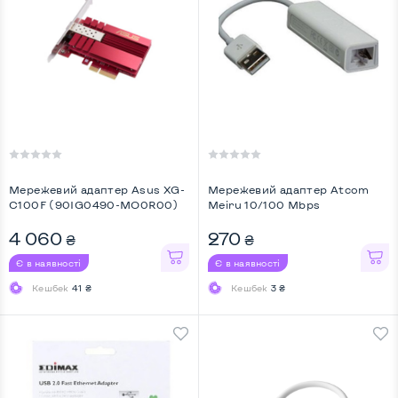
Мережевий адаптер Asus XG-
Мережевий адаптер Atcom
C100F (90IG0490-MO0R00)
Meiru 10/100 Mbps
...
4 060
270
₴
₴
Є в наявності
Є в наявності
Кешбек
41 ₴
Кешбек
3 ₴