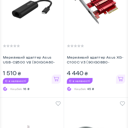
Мережевий адаптер Asus
Мережевий адаптер Asus XG-
USB-C2500 V2 (90IG0A60-
C100C V3 (90IG08B0-
MW0L0V) ...
MO0B00) ...
1 510
4 440
₴
₴
Є в наявності
Є в наявності
Кешбек
16 ₴
Кешбек
45 ₴