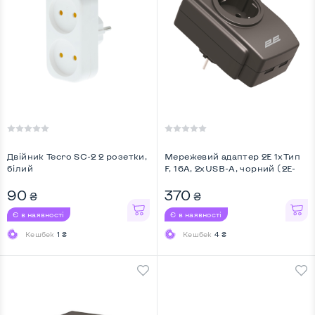
Двійник Tecro SC-2 2 розетки,
Мережевий адаптер 2E 1xТип
білий
F, 16A, 2xUSB-A, чорний (2E-
AD120U) ...
90
370
₴
₴
Є в наявності
Є в наявності
Кешбек
1 ₴
Кешбек
4 ₴