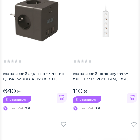
Мережевий адаптер 2E 4xТип
Мережевий подовжувач 2E
F, 16A, 3xUSB-A, 1x USB-C,
5XCEE7/17, 2G*1.0мм, 1.5м,
чорний (2E ...
white ...
640
110
₴
₴
Є в наявності
Є в наявності
Кешбек
7 ₴
Кешбек
2 ₴