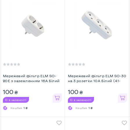
Мережевий фільтр ELM SO-
Мережевий фільтр ELM SO-30
20E з заземленням 16А Білий
на 3 розетки 10A Білий (41-
(41-0008) ...
0014) ...
100
100
₴
₴
Є в наявності
Є в наявності
Кешбек
1 ₴
Кешбек
1 ₴