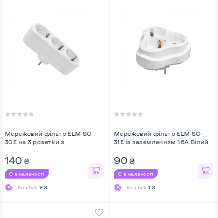
Мережевий фільтр ELM SO-
Мережевий фільтр ELM SO-
30E на 3 розетки з
31E із заземленням 16А Білий
заземленням 16A Білий ...
(41-0032) ...
140
90
₴
₴
Є в наявності
Є в наявності
Кешбек
2 ₴
Кешбек
1 ₴