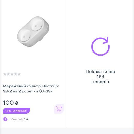
Показати ще
123
товарів
Мережевий фільтр Electrum
SS-2 на 2 розетки (C-SS-
0694) ...
100
₴
Є в наявності
Кешбек
1 ₴