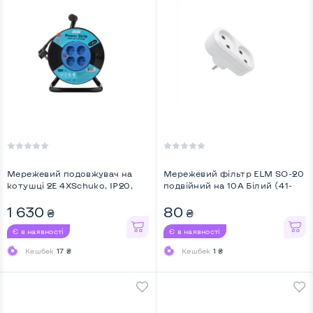
Мережевий подовжувач на
Мережевий фільтр ELM SO-20
котушці 2E 4XSchuko, ІР20,
подвійний на 10A Білий (41-
3G*1.5мм, 20м ...
0007) ...
1 630
80
₴
₴
Є в наявності
Є в наявності
Кешбек
17 ₴
Кешбек
1 ₴