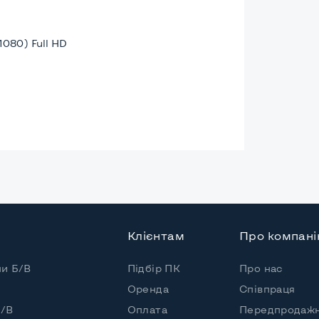
1080) Full HD
а
Клієнтам
Про компан
Core i5-1135G7
пи Б/В
Підбір ПК
Про нас
Оренда
Співпраця
/ 8 потоків
Б/В
Оплата
Передпродажн