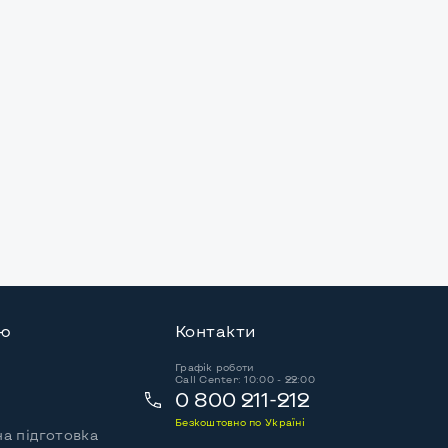
ію
Контакти
Графік роботи
Call Center: 10:00 - 22:00
0 800 211-212
Безкоштовно по Україні
а підготовка