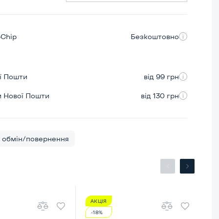
pChip
Безкоштовно
ої Пошти
від 99 грн
м Нової Пошти
від 130 грн
обмін/повернення
АКЦІЯ
А
-18%
-