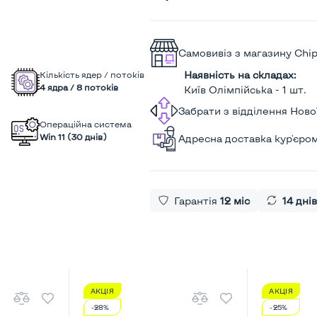
Самовивіз з магазину Chi
Наявність на складах:
Кількість ядер / потоків
4 ядра / 8 потоків
Київ Олімпійська - 1 шт.
Забрати з відділення Нов
Операційна система
Win 11 (30 днів)
Адресна доставка кур'єро
Гарантія
12 міс
14 днів
АКЦІЯ
АКЦІЯ
-28%
-25%