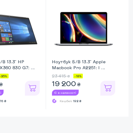
/В 13.3" HP
Ноутбук Б/В 13.3" Apple
Но
X360 830 G7: ...
Macbook Pro A2251: I ...
Th
23 415
24
₴
-25%
-18%
19 200
1
₴
₴
і
Є в наявності
Є 
76 ₴
Кешбек
192 ₴