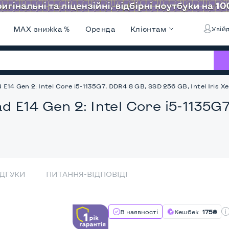
MAX знижка %
Оренда
Клієнтам
Увійд
14 Gen 2: Intel Core i5-1135G7, DDR4 8 GB, SSD 256 GB, Intel Iris Xe, 
d E14 Gen 2: Intel Core i5-1135G
ІДГУКИ
ПИТАННЯ-ВІДПОВІДІ
В наявності
Кешбек
175₴