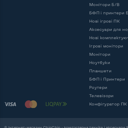
Частота процесора (базова-максимальна)
Intel C
Монітори Б/В
Тип оперативної пам'яті
DDR4
БФП і принтери 
Нові ігрові ПК
Обʼєм оперативної памʼяті
8 GB
Аксесуари для но
Тип накопичувача
SSD M.
Нові комплектую
Ігрові монітори
Обʼєм накопичувача
SSD 2
Монітори
Обʼєм HDD
Ноутбуки
Кількість слотів М_2
2
Планшети
БФП і Принтери
Роутери
Можливості відеокарти:
Телевізори
Тип відеокарти
Вбудо
Конфігуратор ПК
Відеопроцесор ноутбука
Intel I
Розмір відеопам'яті, Гб
Динам
© Інтернет-магазин ChipChip - комп'ютерна техніка і аксесуари 