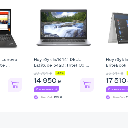
" Lenovo
Ноутбук Б/В 14" DELL
Ноутбук Б
e ...
Latitude 5420: Intel Co ...
EliteBook 
20 764
23 347
₴
₴
-28%
14 950
17 510
₴
Є в наявності
Є в наявност
Кешбек
150 ₴
Кешбек
1