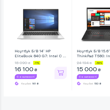
Ноутбук Б/В 14" HP
Ноутбук Б/В 15.6
EliteBook 840 G7: Intel C ...
ThinkPad T580: Int
18 090
24 194
₴
₴
-11%
-38%
16 100
15 000
₴
₴
Є в наявності
Є в наявності
Кешбек
161 ₴
Кешбек
150 ₴