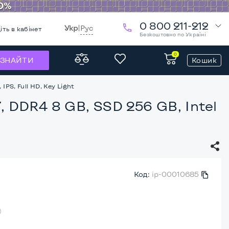
0 800 211-212
Укр
|
Рус
іть в кабінет
Безкоштовно по Україні
0
Кошик
ЗНАЙТИ
IPS, Full HD, Key Light
7, DDR4 8 GB, SSD 256 GB, Intel
Код:
ip-00010685