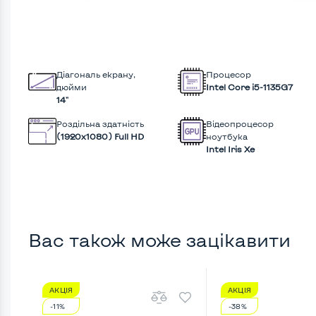
Діагональ екрану,
Процесор
дюйми
Intel Core i5-1135G7
14"
Роздільна здатність
Відеопроцесор
(1920х1080) Full HD
ноутбука
Intel Iris Xe
Вас також може зацікавити
АКЦІЯ
АКЦІЯ
-11%
-38%