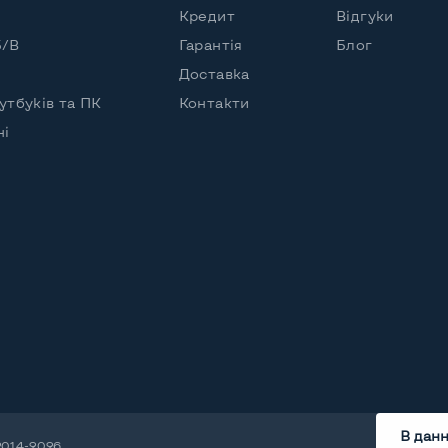
ore i5-1135G7 (2,40 - 4,20 GHz)
Кредит
Відгуки
Б/В
Гарантія
Блог
Доставка
утбуків та ПК
Контакти
2 2280
чі
56 GB
ваний
ris Xe
ічний
В дан
2014-2026