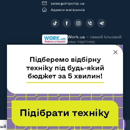
sales@chipchip.ua
Адреси магазинів
Слідкуйте за нами:
Work.ua
— самий кльовий
наш партнер
ный момент 5 пользователя просматривают этот товар
Договір оферти