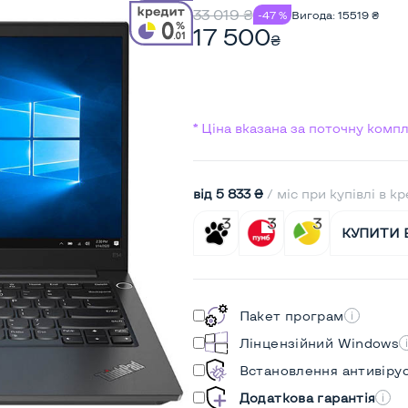
33 019
₴
-47 %
Вигода:
15519
₴
17 500
₴
* Ціна вказана за поточну комп
від 5 833 ₴
/ міс при купівлі в к
КУПИТИ 
Пакет програм
Лінцензійний Windows
Встановлення антивіру
Додаткова гарантія