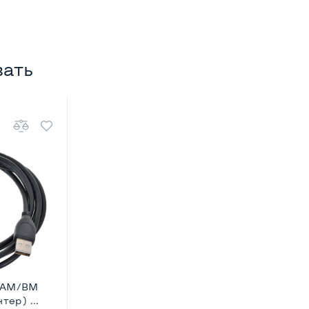
вать
m AM/BM
тер) ...