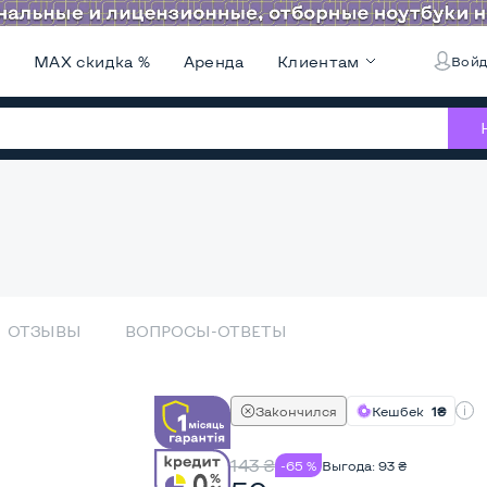
и
MAX скидка %
Аренда
Клиентам
Войд
ОТЗЫВЫ
ВОПРОСЫ-ОТВЕТЫ
Закончился
Кешбек
1₴
143
₴
-65 %
Выгода:
93
₴