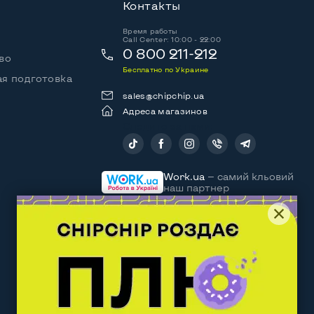
Контакты
Время работы
Call Center: 10:00 - 22:00
0 800 211-212
во
Бесплатно по Украине
я подготовка
sales@chipchip.ua
Адреса магазинов
Следите за нами:
Work.ua
— самий кльовий
наш партнер