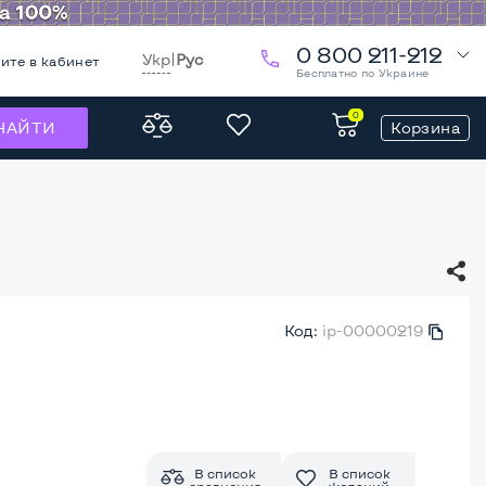
0 800 211-212
Укр
|
Рус
ите в кабинет
Бесплатно по Украине
0
Корзина
НАЙТИ
Код:
ip-00000219
В список
В список
сравнения
желаний