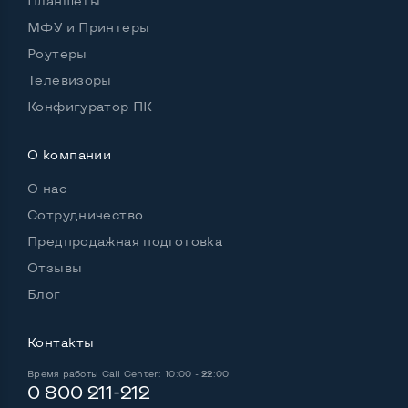
Планшеты
Удобство пользования:
МФУ и Принтеры
Материал корпуса
Пластик
Роутеры
Подсветка клавиатуры
Да
Телевизоры
Русские и украинские буквы на клавиатуре
Да
Конфигуратор ПК
Полноразмерная клавиатура NumberPad
Нет
О компании
Оптический привод
DVD-RW
О нас
Операционная система
Win 10 (30 дней)
Сотрудничество
Предпродажная подготовка
Отзывы
Разъемы подключения:
Блог
Выход VGA
Да
Контакты
Выход Display port
Нет
Время работы
Call Center: 10:00 - 22:00
Выход mini Display port
Нет
0 800 211-212