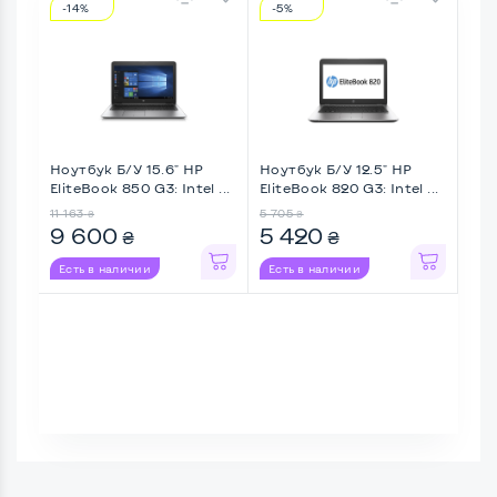
-14%
-5%
-3
Ноутбук Б/У 15.6" HP
Ноутбук Б/У 12.5" HP
Ноу
EliteBook 850 G3: Intel ...
EliteBook 820 G3: Intel ...
Elit
11 163
5 705
15 4
₴
₴
9 600
5 420
10
₴
₴
Есть в наличии
Есть в наличии
Ес