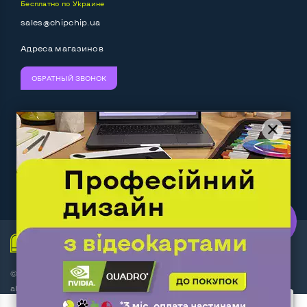
Бесплатно по Украине
Выход HDMI
Да
sales@chipchip.ua
Разъем для карт SD/SDHC
Да
Адреса магазинов
Разъем для наушников 3.5 мм
Да
ОБРАТНЫЙ ЗВОНОК
Разъем для микрофона
Да
Выход Gigabit Ethernet LAN
Да
Мы принимаем:
Следите за нами:
Выход USB 2_0
2-4 шт
Выход USB 3_0
1 шт
Work.ua
— самий кльовий
наш партнер
Выход Com Port
Нет
Беспроводные подключения:
© Интернет-магазин ChipChip - компьютерная техника и
Wi-Fi
Да
аксессуары 2014-2026
Bluetooth
Да
3 пользователя добавили этот товар в корзину