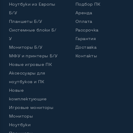
Ноутбуки из Европы
Подбор ПК
Частота процессора (базовая-максимальная)
Б/У
Аренда
Планшеты Б/У
Оплата
Intel Core i5-2410M (2,30 - 2,90 GHz)
Тип оперативной памяти
DDR3
Системные блоки Б/
Рассрочка
У
Гарантия
Тип накопителя
SSD 2,5" или HDD
Мониторы Б/У
Доставка
Количество слотов M_2
0
МФУ и принтеры Б/У
Контакты
Новые игровые ПК
Аксессуары для
Возможности видеокарты:
ноутбуков и ПК
Тип видеокарты
Дискретный
Новые
Видеопроцессор ноутбука
AMD Radeon 6630
комплектующие
Игровые мониторы
Размер видеопамяти, Гб
1
Мониторы
Ноутбуки