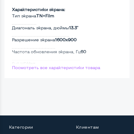
Характеристики экрана:
Тип экрана
TN+Film
Диагональ экрана, дюймы
13.3"
Разрешение экрана
1600x900
Частота обновления экрана, Гц
60
Full HD
Нет
Посмотреть все характеристики товара
Сенсорный, touch экран
Нет
Поверхность дисплея
Матовая
Мощность:
Процессор
Intel Core i5-2410M
Категории
Клиентам
Количество ядер / потоков
2 ядра / 4 потока