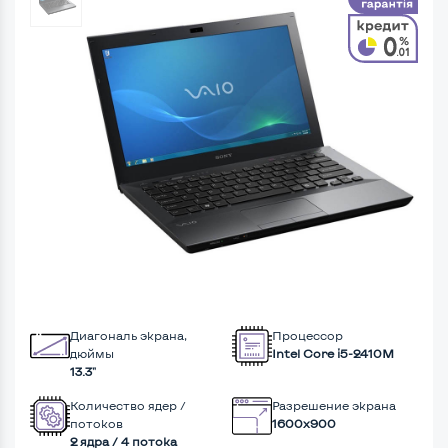
Диагональ экрана,
Процессор
дюймы
Intel Core i5-2410M
13.3"
Количество ядер /
Разрешение экрана
потоков
1600x900
2 ядра / 4 потока