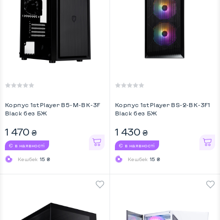
Корпус 1stPlayer B5-M-BK-3F
Корпус 1stPlayer BS-2-BK-3F1
Black без БЖ
Black без БЖ
1 470
1 430
₴
₴
Є в наявності
Є в наявності
Кешбек
15 ₴
Кешбек
15 ₴