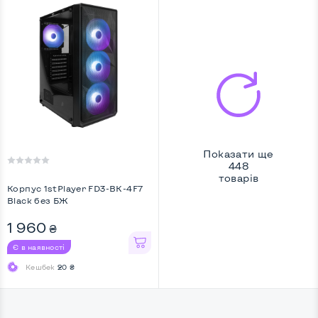
Показати ще
448
товарів
Корпус 1stPlayer FD3-BK-4F7
Black без БЖ
1 960
₴
Є в наявності
Кешбек
20 ₴