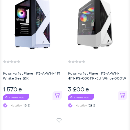
Корпус 1stPlayer F3-A-WH-4F1
Корпус 1stPlayer F3-A-WH-
White без БЖ
4F1-PS-600FK-EU White 600W
1 570
3 200
₴
₴
Є в наявності
Є в наявності
Кешбек
16 ₴
Кешбек
32 ₴