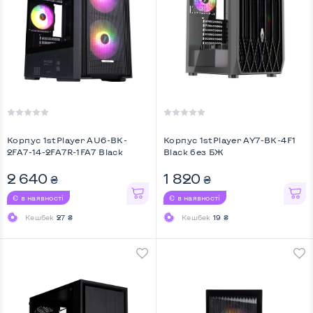
Корпус 1stPlayer AU6-BK-
Корпус 1stPlayer AY7-BK-4F1
2FA7-14-2FA7R-1FA7 Black
Black без БЖ
2 640
1 820
₴
₴
Є в наявності
Є в наявності
Кешбек
27 ₴
Кешбек
19 ₴