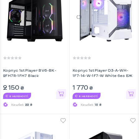
Корпус 1stPlayer BV6-BK-
Корпус 1stPlayer D3-A-WH-
2FH7R-1FH7 Black
1F7-14-W-1F7-W White без БЖ
2 150
1 770
₴
₴
Є в наявності
Є в наявності
Кешбек
22 ₴
Кешбек
18 ₴