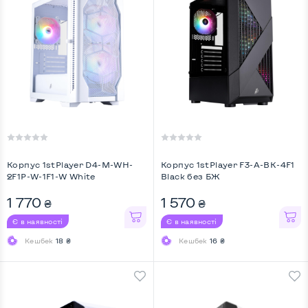
Корпус 1stPlayer D4-M-WH-
Корпус 1stPlayer F3-A-BK-4F1
2F1P-W-1F1-W White
Black без БЖ
1 770
1 570
₴
₴
Є в наявності
Є в наявності
Кешбек
18 ₴
Кешбек
16 ₴