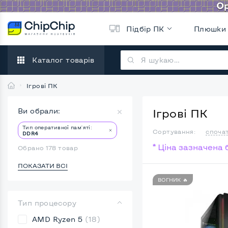
Підбір ПК
Плюшки
Каталог товарів
Ігрові ПК
Ви обрали:
Ігрові ПК
Тип оперативної пам'яті:
Сортування:
споча
DDR4
* Ціна зазначена
Обрано 178 товар
ПОКАЗАТИ ВСІ
ВОГНИК 🔥
Тип процесору
AMD Ryzen 5
(18)