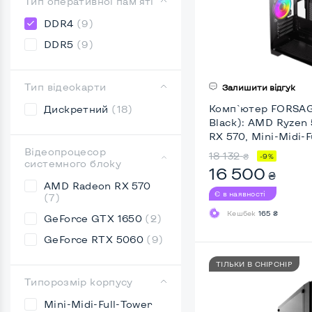
Тип оперативної пам'яті
DDR4
(9)
DDR5
(9)
Тип відеокарти
Залишити відгук
Комп`ютер FORSAGE
Дискретний
(18)
Black): AMD Ryzen
RX 570, Mini-Midi-F
Відеопроцесор
18 132
₴
-9%
системного блоку
16 500
₴
AMD Radeon RX 570
Є в наявності
(7)
Кешбек
165 ₴
GeForce GTX 1650
(2)
GeForce RTX 5060
(9)
ТІЛЬКИ В CHIPCHIP
Типорозмір корпусу
Mini-Midi-Full-Tower