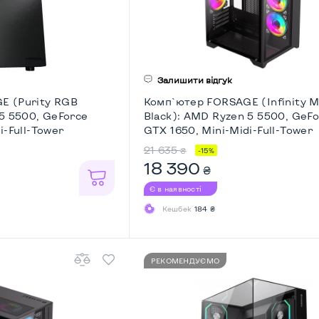
Залишити відгук
E (Purity RGB
Комп`ютер FORSAGE (Infinity M
 5 5500, GeForce
Black): AMD Ryzen 5 5500, GeF
i-Full-Tower
GTX 1650, Mini-Midi-Full-Tower
21 635
₴
-15%
18 390
₴
Є в наявності
Кешбек
184 ₴
РЕКОМЕНДУЄМО