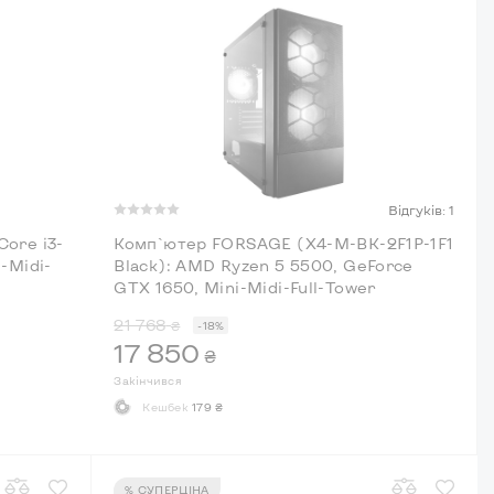
Відгуків: 1
Core i3-
Комп`ютер FORSAGE (X4-M-BK-2F1P-1F1
-Midi-
Black): AMD Ryzen 5 5500, GeForce
GTX 1650, Mini-Midi-Full-Tower
21 768
₴
-18%
17 850
₴
Закінчився
Кешбек
179 ₴
% СУПЕРЦІНА