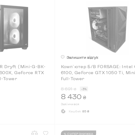
Залишити відгук
 Dryft (Mini-G-BK-
Комп`ютер Б/В FORSAGE: Intel 
3600X, GeForce RTX
6100, GeForce GTX 1050 Ti, Mini
ll-Tower
Full-Tower
8 691
₴
-3%
8 430
₴
Закінчився
Кешбек
85 ₴
% СУПЕРЗНИЖКА