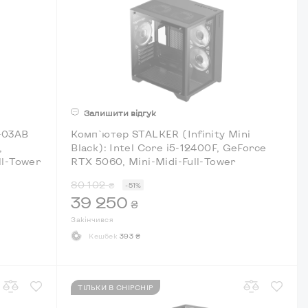
Залишити відгук
-03AB
Комп`ютер STALKER (Infinity Mini
,
Black): Intel Core i5-12400F, GeForce
ll-Tower
RTX 5060, Mini-Midi-Full-Tower
80 102
₴
-51%
39 250
₴
Закінчився
Кешбек
393 ₴
ТІЛЬКИ В CHIPCHIP