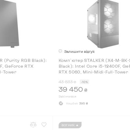
Залишити відгук
 (Purity RGB Black):
Комп`ютер STALKER (X4-M-BK-2
0F, GeForce RTX
Black): Intel Core i5-12400F, Ge
ll-Tower
RTX 5060, Mini-Midi-Full-Tower
43 833
₴
-10%
39 450
₴
Закінчився
Кешбек
395 ₴
ВОГНИК 🔥