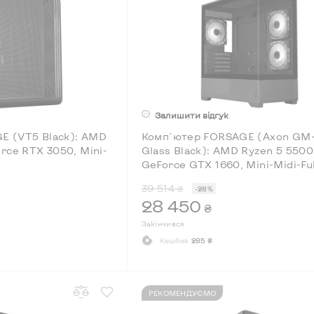
Залишити відгук
E (VT5 Black): AMD
Комп`ютер FORSAGE (Axon GM
rce RTX 3050, Mini-
Glass Black): AMD Ryzen 5 5500
GeForce GTX 1660, Mini-Midi-Fu
39 514
₴
-28%
28 450
₴
Закінчився
Кешбек
285 ₴
РЕКОМЕНДУЄМО