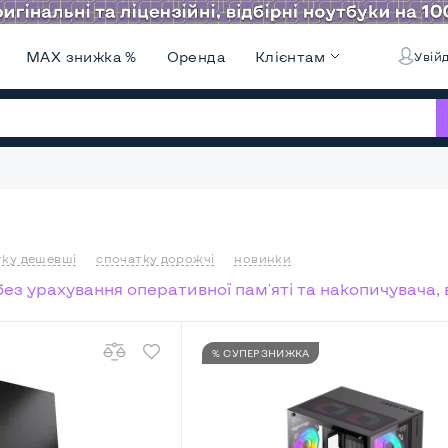
MAX знижка %
Оренда
Клієнтам
Увійд
тку дешевші
спочатку дорожчі
новинки
 без урахування оперативної пам'яті та накопичувача,
% СУПЕРЗНИЖКА