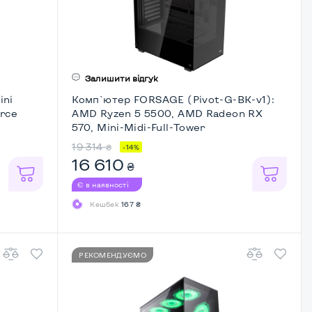
Залишити відгук
ini
Комп`ютер FORSAGE (Pivot-G-BK-v1):
orce
AMD Ryzen 5 5500, AMD Radeon RX
570, Mini-Midi-Full-Tower
19 314
₴
-14%
16 610
₴
Є в наявності
Кешбек
167 ₴
РЕКОМЕНДУЄМО