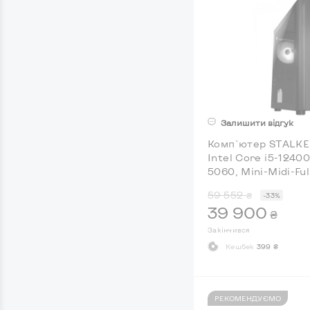
Залишити відгук
Комп`ютер STALKER
Intel Core i5-1240
5060, Mini-Midi-Fu
59 552
₴
-33%
39 900
₴
Закінчився
Кешбек
399 ₴
РЕКОМЕНДУЄМО