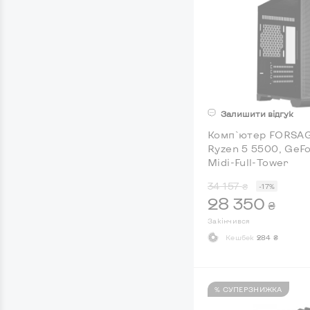
Залишити відгук
Комп`ютер FORSAG
Ryzen 5 5500, GeFo
Midi-Full-Tower
34 157
₴
-17%
28 350
₴
Закінчився
Кешбек
284 ₴
% СУПЕРЗНИЖКА