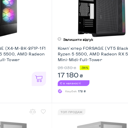
Залишити відгук
E (X4-M-BK-2F1P-1F1
Комп`ютер FORSAGE (VT5 Blac
 5 5500, AMD Radeon
Ryzen 5 5500, AMD Radeon RX 5
ull-Tower
Mini-Midi-Full-Tower
26 030
₴
-34%
17 180
₴
Є в наявності
Кешбек
172 ₴
ТОП ПРОДАЖ