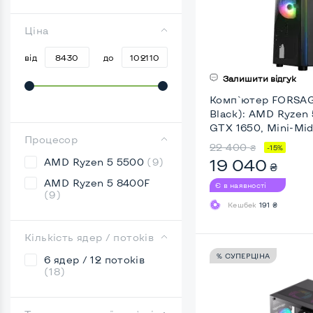
Ціна
від
до
Залишити відгук
Комп`ютер FORSAG
Black): AMD Ryzen
GTX 1650, Mini-Mid
Процесор
22 400
₴
-15%
19 040
AMD Ryzen 5 5500
(9)
₴
AMD Ryzen 5 8400F
Є в наявності
(9)
Кешбек
191 ₴
Кількість ядер / потоків
% СУПЕРЦІНА
6 ядер / 12 потоків
(18)