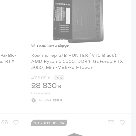
Залишити відгук
i-G-BK-
Комп`ютер Б/В HUNTER (VT5 Black):
ce RTX
AMD Ryzen 5 5500, DDR4, GeForce RTX
3050, Mini-Midi-Full-Tower
47 262
₴
-39%
28 830
₴
Закінчився
Кешбек
289 ₴
% СУПЕРЗНИЖКА