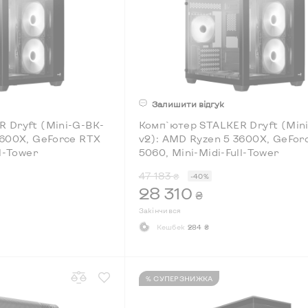
Залишити відгук
 Dryft (Mini-G-BK-
Комп`ютер STALKER Dryft (Min
3600X, GeForce RTX
v2): AMD Ryzen 5 3600X, GeFor
ll-Tower
5060, Mini-Midi-Full-Tower
47 183
₴
-40%
28 310
₴
Закінчився
Кешбек
284 ₴
% СУПЕРЗНИЖКА