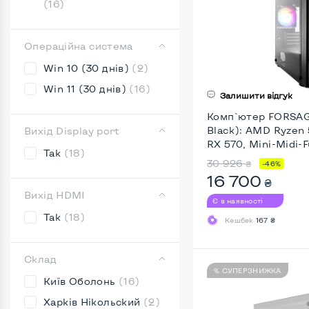
(16)
Операційна система
Win 10 (30 днів)
(2)
Win 11 (30 днів)
(16)
Залишити відгук
Комп`ютер FORSAG
Black): AMD Ryzen
Вихід Display port
RX 570, Mini-Midi-F
Так
(18)
30 926
₴
-46%
16 700
₴
Вихід HDMI
Є в наявності
Так
(18)
Кешбек
167 ₴
Склад
% СУПЕРЗНИЖКА
Київ Оболонь
(16)
Харків Нікольский
(2)