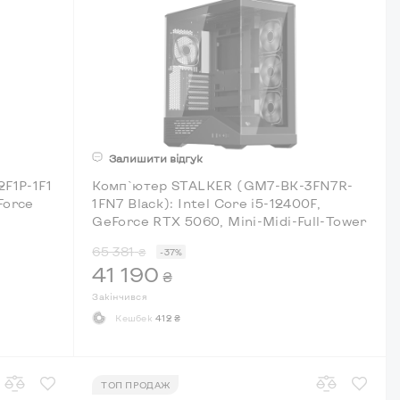
Залишити відгук
F1P-1F1
Комп`ютер STALKER (GM7-BK-3FN7R-
Force
1FN7 Black): Intel Core i5-12400F,
GeForce RTX 5060, Mini-Midi-Full-Tower
65 381
₴
-37%
41 190
₴
Закінчився
Кешбек
412 ₴
ТОП ПРОДАЖ