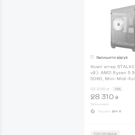
Залишити відгук
Комп`ютер STALKER
v2): AMD Ryzen 5 
5060, Mini-Midi-Fu
33 306
₴
-15%
28 310
₴
Закінчився
Кешбек
284 ₴
ТОП ПРОДАЖ