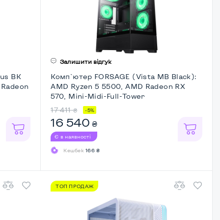
Залишити відгук
lus BK
Комп`ютер FORSAGE (Vista MB Black):
 Radeon
AMD Ryzen 5 5500, AMD Radeon RX
570, Mini-Midi-Full-Tower
17 411
₴
-5%
16 540
₴
Є в наявності
Кешбек
166 ₴
ТОП ПРОДАЖ