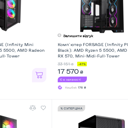
Залишити відгук
 (Infinity Mini
Комп`ютер FORSAGE (Infinity P
 5 5500, AMD Radeon
Black): AMD Ryzen 5 5500, AMD
ull-Tower
RX 570, Mini-Midi-Full-Tower
33 151
₴
-47%
17 570
₴
Є в наявності
Кешбек
176 ₴
% СУПЕРЦІНА