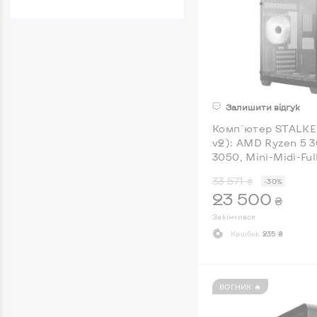
Залишити відгук
Комп`ютер STALKER
v2): AMD Ryzen 5 
3050, Mini-Midi-Fu
33 571
₴
-30%
23 500
₴
Закінчився
Кешбек
235 ₴
ВОГНИК 🔥