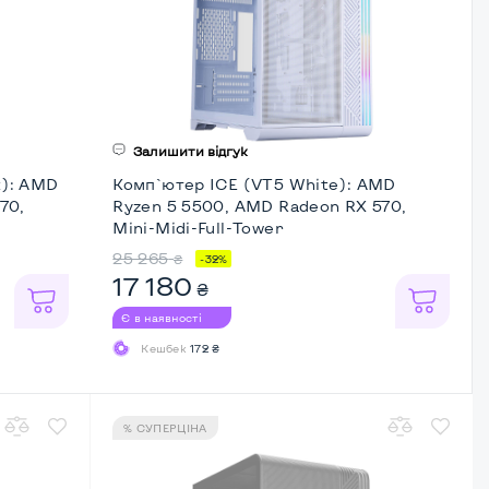
Залишити відгук
k): AMD
Комп`ютер ICE (VT5 White): AMD
70,
Ryzen 5 5500, AMD Radeon RX 570,
Mini-Midi-Full-Tower
25 265
₴
-32%
17 180
₴
Є в наявності
Кешбек
172 ₴
% СУПЕРЦІНА