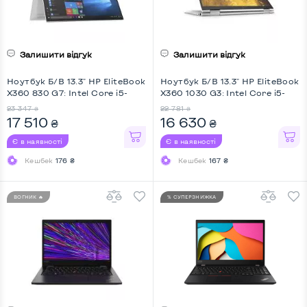
Залишити відгук
Залишити відгук
Ноутбук Б/В 13.3" HP EliteBook
Ноутбук Б/В 13.3" HP EliteBook
X360 830 G7: Intel Core i5-
X360 1030 G3: Intel Core i5-
10310U, DDR4 16 GB, SSD 256
8250U, DDR4 16 GB, SSD 256
23 347
22 781
₴
₴
GB, Intel UHD, IPS, Full HD,
GB, Intel UHD, IPS, Full HD,
17 510
16 630
₴
₴
Touchscreen, Key Light, Screen
Touchscreen, Key Light, Screen
360
360
Є в наявності
Є в наявності
Кешбек
176 ₴
Кешбек
167 ₴
ВОГНИК 🔥
% СУПЕРЗНИЖКА