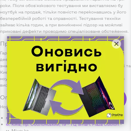
роки. Після обов'язкового тестування ми виставляємо бу
ноутбук на продаж, тільки повністю переконавшись у його
безперебійній роботі та справності. Тестування техніки
займає кілька годин, а при виникненні підозр на можливі
приховані дефекти проводимо спеціалізоване обстеження.
Про надійність компанії ChipChip
Гарантом якості роботи є відгуки наших клієнтів та
дев'ятирічний досвід роботи. Магазини компанії
знаходяться в найбільших містах України - Харкові, Дніпрі та
Києві і раді надати Вам свою допомогу в підборі кращого
ноутбука з Європи. З 2014 року компанія працює та радує
високоякісною недорогою технікою всю нашу країну.
Оплата та доставка ноутбуків з Європи
ChipChip
звʼязок
Ноутбук можна забрати самостійно з таких магазинів:
м. Київ, вул. Велика Васильківська, 65
- м. Олімпійська
м. Київ, пр. Оболонський, 19 - ТЦ Smart Plaza Obolon
-
м. Мінська