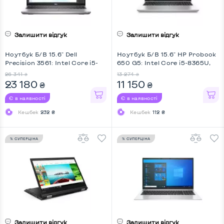
Залишити відгук
Залишити відгук
Ноутбук Б/В 15.6" Dell
Ноутбук Б/В 15.6" HP Probook
Precision 3561: Intel Core i5-
650 G5: Intel Core i5-8365U,
11400H, DDR4 16 GB, SSD 256
DDR4 8 GB, SSD 256 GB, Intel
26 341
13 274
₴
₴
GB + SSD 256 GB, nVidia
HD, IPS, Full HD
23 180
11 150
₴
₴
Quadro T600, IPS, Full HD, Key
Light
Є в наявності
Є в наявності
Кешбек
232 ₴
Кешбек
112 ₴
% СУПЕРЦІНА
% СУПЕРЦІНА
Залишити відгук
Залишити відгук