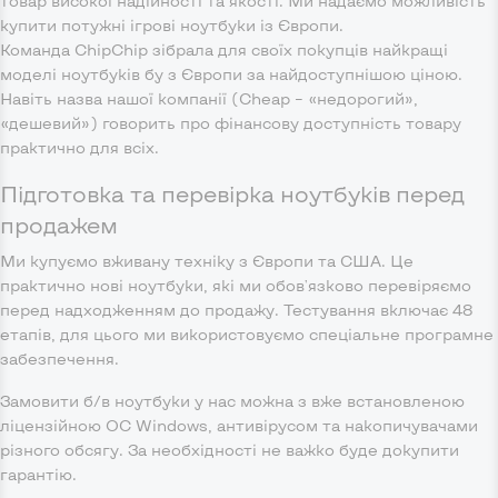
товар високої надійності та якості. Ми надаємо можливість
купити потужні ігрові ноутбуки із Європи.
Команда ChipChip зібрала для своїх покупців найкращі
моделі ноутбуків бу з Європи за найдоступнішою ціною.
Навіть назва нашої компанії (Cheap – «недорогий»,
«дешевий») говорить про фінансову доступність товару
практично для всіх.
Підготовка та перевірка ноутбуків перед
продажем
Ми купуємо вживану техніку з Європи та США. Це
практично нові ноутбуки, які ми обов'язково перевіряємо
перед надходженням до продажу. Тестування включає 48
етапів, для цього ми використовуємо спеціальне програмне
забезпечення.
Замовити б/в ноутбуки у нас можна з вже встановленою
ліцензійною ОС Windows, антивірусом та накопичувачами
різного обсягу. За необхідності не важко буде докупити
гарантію.