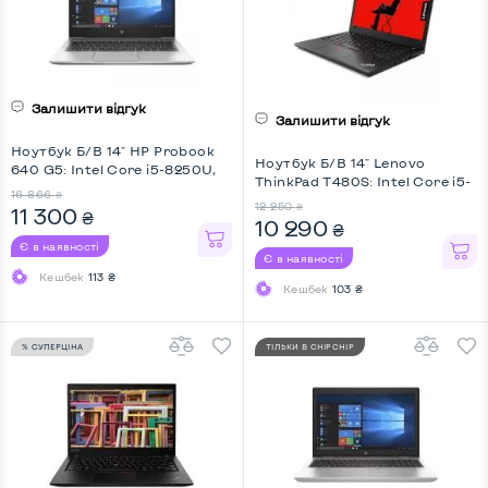
Залишити відгук
Залишити відгук
Ноутбук Б/В 14" HP Probook
Ноутбук Б/В 14" Lenovo
640 G5: Intel Core i5-8250U,
ThinkPad T480S: Intel Core i5-
DDR4 16 GB, SSD 256 GB, Intel
16 866
₴
8350U, DDR4 8 GB, SSD 256
UHD, Key Light
12 250
₴
11 300
₴
GB, Intel UHD, IPS, Full HD
10 290
₴
Є в наявності
Є в наявності
Кешбек
113 ₴
Кешбек
103 ₴
% СУПЕРЦІНА
ТІЛЬКИ В CHIPCHIP