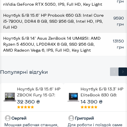
грн
nVidia GeForce RTX 5050, IPS, Full HD, Key Light
Ноутбук Б/В 15.6" HP Probook 650 G3: Intel Core
9590
i5-7200U, DDR4 8 GB, SSD 256 GB, Intel HD, IPS,
грн
Full HD
Ноутбук Б/В 14" Asus ZenBook 14 UM425I: AMD
13150
Ryzen 5 4500U, LPDDR4X 8 GB, SSD 256 GB,
грн
AMD Radeon Vega 6, IPS, Full HD, Key Light
Популярні відгуки
Ноутбук Б/В 15.6" HP
Ноутбук Б/В 13.3" HP
ZBOOK Fury 15 G7:
EliteBook 830 G8:
Intel Core i7-10750H,
32 360 ₴
Intel Core i5-1145G7,
14 390 ₴
DDR4 32 GB, SSD 512
DDR4 16 GB, SSD 256
GB, nVidia Quadro
GB, Intel UHD, IPS,
Сергей
Григорий
T2000, IPS, Full HD,
Full HD, Key Light
Мощная рабочая станция,
Key Light
Для роботи і поїздок саме