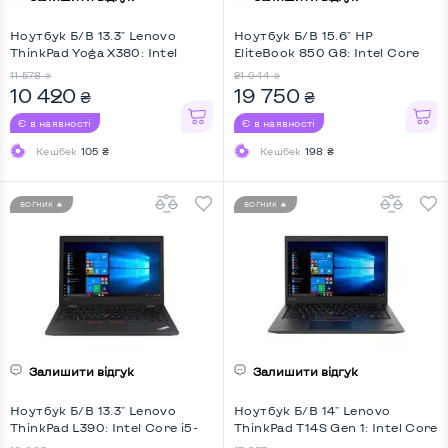
Ноутбук Б/В 13.3" Lenovo
Ноутбук Б/В 15.6" HP
ThinkPad Yoga X380: Intel
EliteBook 850 G8: Intel Core
Core i5-8350U, DDR4 8 GB,
i5-1145G7, DDR4 16 GB, SSD
11 578
21 944
₴
₴
SSD 128 GB, Intel HD, IPS, Full
256 GB, Intel Iris Xe, IPS, Full
10 420
19 750
₴
₴
HD, Touchscreen, Key Light,
HD, Key Light
Screen 360
Є в наявності
Є в наявності
Кешбек
105 ₴
Кешбек
198 ₴
ВОГНИК 🔥
ВОГНИК 🔥
Залишити відгук
Залишити відгук
Ноутбук Б/В 13.3" Lenovo
Ноутбук Б/В 14" Lenovo
ThinkPad L390: Intel Core i5-
ThinkPad T14S Gen 1: Intel Core
8265U, DDR4 8 GB, SSD 128
i5-10310U, DDR4 16 GB, SSD