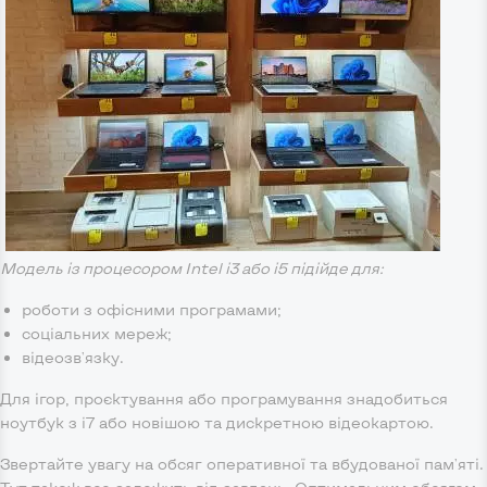
Модель із процесором Intel i3 або i5 підійде для:
роботи з офісними програмами;
соціальних мереж;
відеозв'язку.
Для ігор, проєктування або програмування знадобиться
ноутбук з i7 або новішою та дискретною відеокартою.
Звертайте увагу на обсяг оперативної та вбудованої пам'яті.