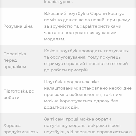
клавіатурою.
Вживаний ноутбук з Європи коштує
помітно дешевше за новий, при цьому
Розумна ціна
за зручністю та характеристиками
часто не поступається сучасним
моделям.
Кожен ноутбук проходить тестування
Перевірка
та обслуговування, тому покупець
перед
отримує справний і повністю готовий
продажем
до роботи пристрій.
Ноутбук продається вже
налаштованим: встановлено необхідне
Підготовка до
програмне забезпечення, тож ним
роботи
можна користуватися одразу без
додаткових дій.
За ті самі гроші можна обрати
Хороша
потужнішу модель, зокрема ігрові
продуктивність
ноутбуки, які впевнено справляються з