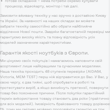
готове складання — нема потреби окремо купувати
процесор, відеокарту, монітор і так далі.
Замовити вживану техніку у нас зручно з доставкою Києву
та Україні. За наявності на наших складах ви можете
забрати техніку самостійно або обрати найближче
відділення Нової пошти. Завдяки багатоетапній перевірці ми
гарантуємо високу якість та повну відповідність усіх
моделей зазначеним характеристикам.
Гарантія якості ноутбуків з Європи.
Ми цінуємо своїх покупців і намагаємось наповнити свій
асортимент лише найкращими та сучасними моделями.
Наша техніка проходить 48 ступенів перевірки (AIDA64,
Victoria, MEM-TEST) перш ніж відправитися до Вас. У Вас, у
свою чергу, є два тижні, щоб спробувати в роботі та
протестувати виріб, а якщо виникнуть претензії, повернути
товар без пояснення причини. Після покупки гарантійний
термін використання товару становить два роки (практично
для всіх моделей). Імовірність бракованого товару дорівнює
1%, тому ми сміливо можемо продовжити гарантію на три