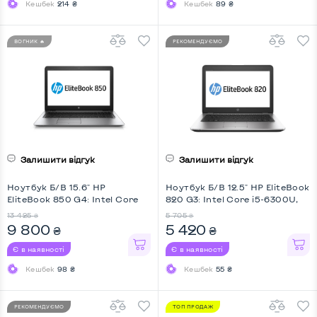
Кешбек
214 ₴
Кешбек
89 ₴
ВОГНИК 🔥
РЕКОМЕНДУЄМО
Залишити відгук
Залишити відгук
Ноутбук Б/В 15.6" HP
Ноутбук Б/В 12.5" HP EliteBook
EliteBook 850 G4: Intel Core
820 G3: Intel Core i5-6300U,
i5-7300U, DDR4 8 GB, SSD 256
DDR4 8 GB, SSD 128 GB, Intel
13 425
5 705
₴
₴
GB, Intel HD, Full HD, 4G (LTE),
HD, No Webcam, Key Light
9 800
5 420
₴
₴
Key Light
Є в наявності
Є в наявності
Кешбек
98 ₴
Кешбек
55 ₴
РЕКОМЕНДУЄМО
ТОП ПРОДАЖ