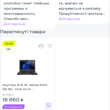
спокойно тянет тяжёлые
те, взагалі не
программы и
відчувається в рюкзаку.
многозадачность.
Продуктивності вистача...
Спасибо мен...
Докладніше
Докладніше
Переглянуті товари
АКЦІЯ
-12%
Ноутбук Б/В 14" Getac S410
G3-WL: Intel Core ...
18 932
₴
16 660
₴
Є в наявності