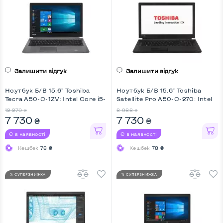
Залишити відгук
Залишити відгук
Ноутбук Б/В 15.6" Toshiba
Ноутбук Б/В 15.6" Toshiba
Tecra A50-C-1ZV: Intel Core i5-
Satellite Pro A50-C-270: Intel
6200U, DDR3 8 GB, SSD 256
Core i5-6200U, DDR3 8 GB,
12 270
8 988
₴
₴
GB, Intel HD, IPS, Full HD
SSD 256 GB, Intel HD
7 730
7 730
₴
₴
Є в наявності
Є в наявності
Кешбек
78 ₴
Кешбек
78 ₴
% СУПЕРЗНИЖКА
% СУПЕРЗНИЖКА