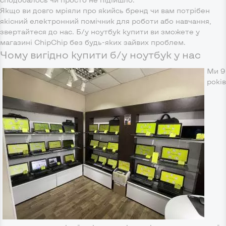
Якщо ви довго мріяли про якийсь бренд чи вам потрібен
якісний електронний помічник для роботи або навчання,
звертайтеся до нас. Б/у ноутбук купити ви зможете у
магазині ChipChip без будь-яких зайвих проблем.
Чому вигідно купити б/у ноутбук у нас
Ми 9
років