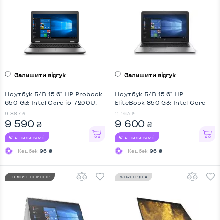
Залишити відгук
Залишити відгук
Ноутбук Б/В 15.6" HP Probook
Ноутбук Б/В 15.6" HP
650 G3: Intel Core i5-7200U,
EliteBook 850 G3: Intel Core
DDR4 8 GB, SSD 256 GB, Intel
i5-6200U, DDR4 8 GB, SSD 128
9 887
11 163
₴
₴
HD, IPS, Full HD
GB, Intel HD, Full HD,
9 590
9 600
₴
₴
Touchscreen, Key Light
Є в наявності
Є в наявності
Кешбек
96 ₴
Кешбек
96 ₴
ТІЛЬКИ В CHIPCHIP
% СУПЕРЦІНА