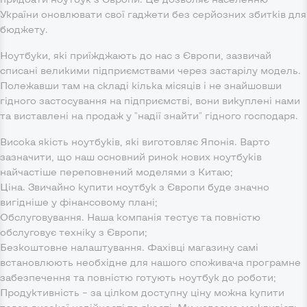
України оновлювати свої гаджети без серйозних збитків для
бюджету.
Ноутбуки, які приїжджають до нас з Європи, зазвичай
списані великими підприємствами через застарілу модель.
Полежавши там на складі кілька місяців і не знайшовши
гідного застосування на підприємстві, вони викуплені нами
та виставлені на продаж у "надії знайти" гідного господаря.
Висока якість ноутбуків, які виготовляє Японія. Варто
зазначити, що наш основний ринок нових ноутбуків
найчастіше переповнений моделями з Китаю;
Ціна. Звичайно купити ноутбук з Європи буде значно
вигідніше у фінансовому плані;
Обслуговування. Наша компанія тестує та повністю
обслуговує техніку з Європи;
Безкоштовне налаштування. Фахівці магазину самі
встановлюють необхідне для нашого споживача програмне
забезпечення та повністю готують ноутбук до роботи;
Продуктивність – за цілком доступну ціну можна купити