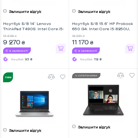
Залишити відгук
Залишити відгук
Ноутбук Б/В 14" Lenovo
Ноутбук Б/В 15.6" HP Probook
ThinkPad T490S: Intel Core i5-
650 G4: Intel Core i5-8250U,
8365U, DDR4 8 GB, SSD 256
DDR4 8 GB, SSD 256 GB, Intel
13 632
12 551
₴
₴
GB, Intel HD, IPS, Full HD
HD, IPS, Full HD
9 270
11 170
₴
₴
Є в наявності
Є в наявності
Кешбек
93 ₴
Кешбек
112 ₴
% СУПЕРЗНИЖКА
НОВИНКА
Залишити відгук
Залишити відгук