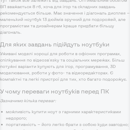
Тут також все залежить від завдань. Оптимальним обсягом
ВП вважається 8 гб, хоча для ігор та складних завдань
рекомендується більше. Має значення і діагональ дисплея —
маленький ноутбук 13 дюймів зручний для подорожей, але
програмістам та дизайнерам краще придбати більшу
діагональ.
Для яких завдань підійдуть ноутбуки
Уживані моделі хороші для роботи в офісних програмах,
спілкування по відеозв'язку та соціальних мережах. Більш
потужні варіанти купують для ігор, програмування, 3D
моделювання, роботи у фото- та відеоредакторах. Є
компактні та легкі пристрої для тих, хто багато подорожує.
У чому переваги ноутбуків перед ПК
Зазначимо кілька переваг:
можливість купити ноут з гарними характеристиками
недорого;
портативність — його легко брати з собою куди завгодно;