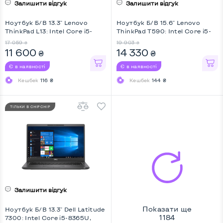
Залишити відгук
Залишити відгук
Ноутбук Б/В 13.3" Lenovo
Ноутбук Б/В 15.6" Lenovo
ThinkPad L13: Intel Core i5-
ThinkPad T590: Intel Core i5-
10210U, DDR4 8 GB, SSD 512
8250U, DDR4 8 GB, SSD 256
17 059
19 903
₴
₴
GB, Intel HD, IPS, Full HD
GB, Intel UHD, IPS, Full HD
11 600
14 330
₴
₴
Є в наявності
Є в наявності
Кешбек
116 ₴
Кешбек
144 ₴
ТІЛЬКИ В CHIPCHIP
Залишити відгук
Показати ще
Ноутбук Б/В 13.3" Dell Latitude
1184
7300: Intel Core i5-8365U,