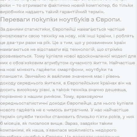
роки — то отримаєте фактично новий комп’ютер, бо тільки
виробники надають такий гарантійний термін.
Переваги покупки ноутбуків з Європи.
За даними статистики, Європейці намагаються частіше
оновлювати свою техніку на нову, ніж інші країни, і роблять
це два-три рази на рік. Це з тим, що у розвинених країн
намагаються не відставати від технологій, що стрімко
розвиваються. Тому купівля нової вдосконаленої моделі для
них є обов'язковим атрибутом сучасного життя. Найчастіше
на нові міняють гаджети: смартфони, ноутбуки та
планшети. Звичайно ж важливе значення має і рівень
доходу середнього жителя, в Європейських країнах він на
досить високому рівні, а також техніка значно дешевша,
порівняно з нашим ринком. Тому, враховуючи
середньостатистичні доходи Європейця, для нього купівля
нового гаджета не є чимось витратним. У нас найчастіше
термін служби техніки становить близько п'яти років, у них
6 місяців, як писалося вище. Зараз, завдяки таким
компаніям, як наша, з'явилася можливість недорого
придбати ноутбук з Європи. Це дозволяє населенню