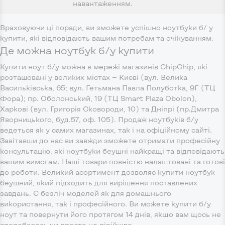
навантаженням.
Враховуючи ці поради, ви зможете успішно ноутбуки б/ у
купити, які відповідають вашим потребам та очікуванням.
Де можна ноутбук б/у купити
Купити ноут б/у можна в мережі магазинів ChipChip, які
розташовані у великих містах — Києві (вул. Велика
Васильківська, 65; вул. Гетьмана Павла Полуботка, 9Г (ТЦ
Фора); пр. Оболонський, 19 (ТЦ Smart Plaza Obolon),
Харкові (вул. Григорія Сковороди, 10) та Дніпрі (пр.Дмитра
Яворницького, буд.57, оф. 105). Продаж ноутбуків б/у
ведеться як у самих магазинах, так і на офіційному сайті.
Завітавши до нас ви завжди зможете отримати професійну
консультацію, які ноутбуки беушні найкращі та відповідають
вашим вимогам. Наші товари повністю налаштовані та готові
до роботи. Великий асортимент дозволяє купити ноутбук
беушний, який підходить для вирішення поставлених
завдань. Є безліч моделей як для домашнього
використання, так і професійного. Ви можете купити б/у
ноут та повернути його протягом 14 днів, якщо вам щось не
сподобалось чи просто не підійшло.