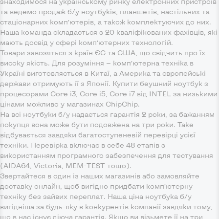
знаходимося на українському ринку електронних пристроїв
та ведемо продаж б/у ноутбуків, планшетів, настільних та
стаціонарних комп’ютерів, а також комплектуючих до них.
Наша команда складається з 20 кваліфікованих фахівців, які
мають досвід у сфері комп’ютерних технологій.
Товари завозяться з країн ЄС та США, що свідчить про їх
високу якість. Для розуміння — комп’ютерна техніка в
Україні виготовляється в Китаї, а Америка та європейські
держави отримують її з Японії. Купити беушний ноутбук з
процесорами Core i3, Core i5, Core i7 від INTEL за низькими
цінами можливо у магазинах ChipChip.
На всі ноутбуки б/у надається гарантія 2 роки, за бажанням
покупця вона може бути подовжена на три роки. Таке
відбувається завдяки багатоступеневій перевірці усієї
техніки. Перевірка включає в себе 48 етапів з
використанням програмного забезпечення для тестування
(AIDA64, Victoria, MEM-TEST тощо).
Звертайтеся в один із наших магазинів або замовляйте
доставку онлайн, щоб вигідно придбати комп’ютерну
техніку без зайвих переплат. Наша ціна ноутбука б/у
вигідніша за будь-яку в конкурентів компанії завдяки тому,
що в нас існує діюча гарантія. Якщо ви візьмете її на три