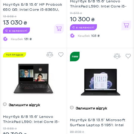
Ноутбук Б/В 15.6" Lenovo
Ноутбук Б/В 15.6" HP Probook
ThinkPad L590: Intel Core i5-
650 G5: Intel Core i5-8365U,
8265U, DDR4 8 GB, SSD 256
11 573
₴
DDR4 8 GB, SSD 512 GB, Intel
GB, Intel UHD, IPS, Full HD
13 862
₴
10 300
₴
HD, IPS, Full HD
13 030
₴
Є в наявності
Є в наявності
Кешбек
103 ₴
Кешбек
131 ₴
ТОП ПРОДАЖ
НОВИНКА
Залишити відгук
Залишити відгук
Ноутбук Б/В 15.6" Lenovo
Ноутбук Б/В 13.5" Microsoft
ThinkPad L590: Intel Core i5-
Surface Laptop 5 1951: Intel
8265U, DDR4 16 GB, SSD 256
13 888
₴
Core i5-1245U, DDR5 16 GB,
GB, Intel UHD, IPS, Full HD, Key
28 202
₴