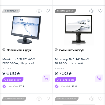
% СУПЕРЦІНА
РЕКОМЕНДУЄМО
Залишити відгук
Залишити відгук
Монітор Б/В 23" AOC
Монітор Б/В 24" BenQ
E2350SDA, Широкий
BL2400, Широкий
3 912
2 872
₴
₴
2 660
2 700
₴
₴
Є в наявності
Є в наявності
Кешбек
27 ₴
Кешбек
27 ₴
ТІЛЬКИ В CHIPCHIP
ТІЛЬКИ В CHIPCHIP