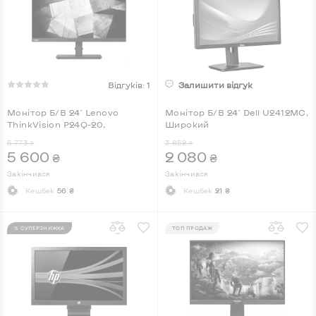
Відгуків: 1
Залишити відгук
Монітор Б/В 24" Lenovo
Монітор Б/В 24" Dell U2412MC,
ThinkVision P24Q-20,
Широкий
Широкий
5 773
3 852
₴
₴
5 600
2 080
₴
₴
Закінчився
Закінчився
Кешбек
56 ₴
Кешбек
21 ₴
% СУПЕРЗНИЖКА
ТОП ПРОДАЖ