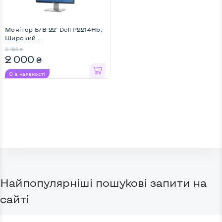
Монітор Б/В 22" Dell P2214Hb,
Широкий ...
3 125
₴
2 000
₴
Є в наявності
Найпопулярніші пошукові запити на
сайті