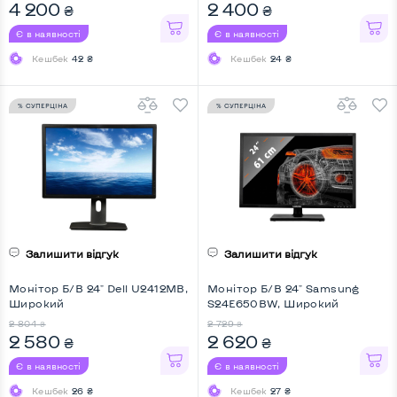
4 200
2 400
₴
₴
Є в наявності
Є в наявності
Кешбек
42 ₴
Кешбек
24 ₴
% СУПЕРЦІНА
% СУПЕРЦІНА
Залишити відгук
Залишити відгук
Монітор Б/В 24" Dell U2412MB,
Монітор Б/В 24" Samsung
Широкий
S24E650BW, Широкий
2 804
2 729
₴
₴
2 580
2 620
₴
₴
Є в наявності
Є в наявності
Кешбек
26 ₴
Кешбек
27 ₴