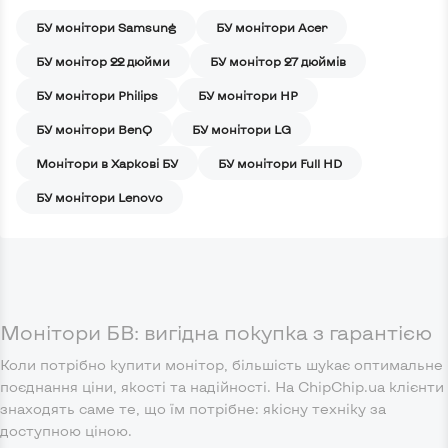
БУ монітори Samsung
БУ монітори Acer
БУ монітор 22 дюйми
БУ монітор 27 дюймів
БУ монітори Philips
БУ монітори HP
БУ монітори BenQ
БУ монітори LG
Монітори в Харкові БУ
БУ монітори Full HD
БУ монітори Lenovo
Монітори БВ: вигідна покупка з гарантією
Коли потрібно купити монітор, більшість шукає оптимальне
поєднання ціни, якості та надійності. На ChipChip.ua клієнти
знаходять саме те, що їм потрібне: якісну техніку за
доступною ціною.