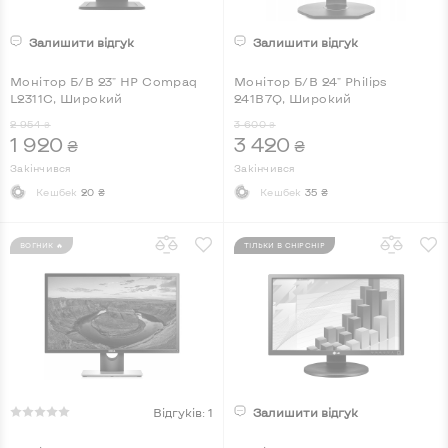
Залишити відгук
Залишити відгук
Монітор Б/В 23" HP Compaq
Монітор Б/В 24" Philips
L2311C, Широкий
241B7Q, Широкий
2 954
3 600
₴
₴
1 920
3 420
₴
₴
Закінчився
Закінчився
Кешбек
20 ₴
Кешбек
35 ₴
ВОГНИК 🔥
ТІЛЬКИ В CHIPCHIP
Відгуків: 1
Залишити відгук