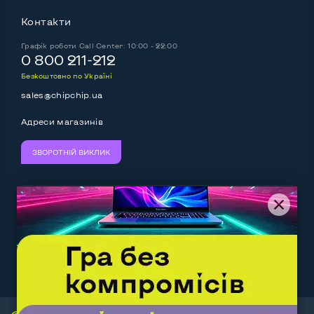
Контакти
Графік роботи
Call Center: 10:00 - 22:00
0 800 211-212
Безкоштовно по Україні
sales@chipchip.ua
Адреси магазинів
ЗВОРОТНІЙ ВИКЛИК
Ми приймаємо:
Слідкуйте за нами:
Work.ua
— самий кльовий
наш партнер