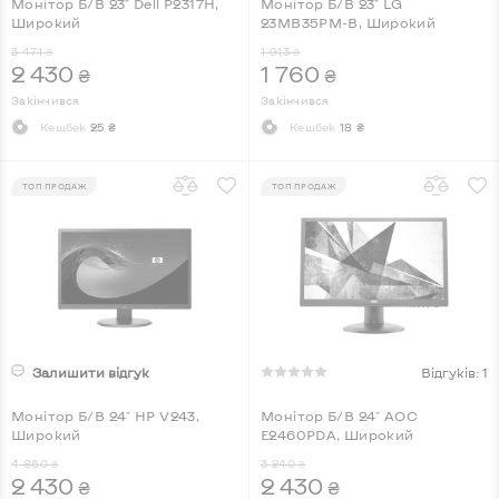
Монітор Б/В 23" Dell P2317H,
Монітор Б/В 23" LG
Широкий
23MB35PM-B, Широкий
3 471
1 913
₴
₴
2 430
1 760
₴
₴
Закінчився
Закінчився
Кешбек
25 ₴
Кешбек
18 ₴
ТОП ПРОДАЖ
ТОП ПРОДАЖ
Залишити відгук
Відгуків: 1
Монітор Б/В 24" HP V243,
Монітор Б/В 24" AOC
Широкий
E2460PDA, Широкий
4 860
3 240
₴
₴
2 430
2 430
₴
₴