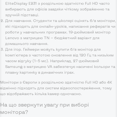
EliteDisplay E231 з роздільною здатністю Full HD часто
вибирають для офісів завдяки чіткому зображенню та
зручній підставці.
Для навчання. Студенти та школярі оцінять б/в монітори,
які підходять для онлайн-уроків, написання рефератів чи
роботи у навчальних програмах. 19-дюймовий монітор
Lenovo з матрицею TN — бюджетний варіант для
домашнього навчання.
Для ігор. Геймери можуть купити б/в монітор для
комп'ютера з частотою оновлення від 120 Гц та низьким
часом відгуку (1–5 мс). Наприклад, 27-дюймовий
Samsung з матрицею VA забезпечує насичені кольори та
плавну картинку в динамічних іграх.
Монітори з Європи з роздільною здатністю Full HD або 4K
відмінно підходять для систем відеоспостереження, тому
що відображають кілька камер одночасно.
На що звернути увагу при виборі
монітора?