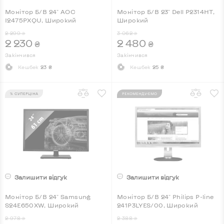
Монітор Б/В 24" AOC
Монітор Б/В 23" Dell P2314HT,
I2475PXQU, Широкий
Широкий
2 299
3 062
₴
₴
2 230
2 480
₴
₴
Закінчився
Закінчився
Кешбек
23 ₴
Кешбек
25 ₴
% СУПЕРЦІНА
РЕКОМЕНДУЄМО
Залишити відгук
Залишити відгук
Монітор Б/В 24" Samsung
Монітор Б/В 24" Philips P-line
S24E650XW, Широкий
241P3LYES/00, Широкий
2 978
2 388
₴
₴