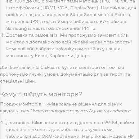
від 720p до 8K, різними типами матриць (IPS, TN, VA) та
інтерфейсами (HDMI, VGA, DisplayPort). Наприклад, для
офісних завдань популярні 24-дюймові моделі Acer із
матрицею IPS, а ось геймери вибирають 27-дюймові
Samsung із частотою оновлення 144 Гц.
Доставка та самовивіз. Ми пропонуємо замовити б/в
монітор з доставкою по всій Україні через транспортні
компанії або забрати покупку самостійно у наших
магазинах у Києві, Харкові чи Дніпрі.
Для компаній, які бажають купити монітори оптом, ми
пропонуємо гнучкі умови, документацію для звітності та
спеціальні ціни.
Кому підійдуть монітори?
Продаж моніторів — універсальне рішення для різних
завдань.
Наші клієнти використовують їх у різних сферах:
Для офісу. Вживані монітори з діагоналлю 22-24 дюйми
ідеально підходять для роботи з документами,
таблицями або CRM-системами. Наприклад, модель HP