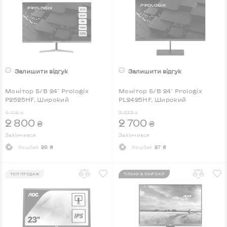
Залишити відгук
Залишити відгук
Монітор Б/В 24" Prologix
Монітор Б/В 24" Prologix
P2525HF, Широкий
PL2425HF, Широкий
4 118
3 333
₴
₴
2 800
2 700
₴
₴
Закінчився
Закінчився
Кешбек
28 ₴
Кешбек
27 ₴
ТОП ПРОДАЖ
ТІЛЬКИ В CHIPCHIP