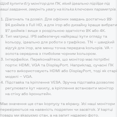
Щоб купити б/у монітор для ПК, який ідеально підійде під
ваші завдання, зверніть увагу на кілька ключових параметрів.
Діагональ та дозвіл. Для офісних завдань достатньо 22-
24 дюймів з Full HD, а для ігор або дизайну краще вибрати
27 дюймів і вище з роздільною здатністю 2K або 4K.
Тип матриці. IPS забезпечує найкращі кути огляду та
кольору, ідеально для роботи з графікою. TN — швидкий
відгук для ігор, але менш точна передача кольорів. VA —
золота середина з глибоким чорним кольором.
Інтерфейси. Переконайтеся, що монітор має потрібні
порти: HDMI, VGA та DisplayPort. Наприклад, сучасні ПК
часто використовують HDMI або DisplayPort, тоді як старі
моделі — VGA.
Підставка та кріплення VESA. Зручна підставка дозволяє
регулювати кут нахилу, а кріплення встановити монітор
на стіну або кронштейн.
Має значення ще стан корпусу та екрану. Усі наші монітори
перевіряються на наявність подряпин чи засвіток. У картці
товару ми вказуємо стан, а на запит надаємо фото.