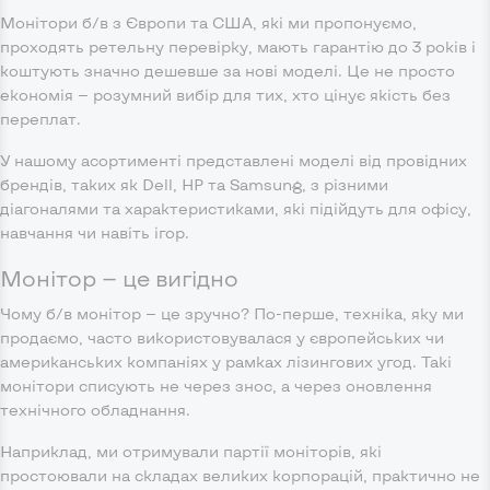
Монітори б/в з Європи та США, які ми пропонуємо,
проходять ретельну перевірку, мають гарантію до 3 років і
коштують значно дешевше за нові моделі. Це не просто
економія — розумний вибір для тих, хто цінує якість без
переплат.
У нашому асортименті представлені моделі від провідних
брендів, таких як Dell, HP та Samsung, з різними
діагоналями та характеристиками, які підійдуть для офісу,
навчання чи навіть ігор.
Монітор — це вигідно
Чому б/в монітор — це зручно? По-перше, техніка, яку ми
продаємо, часто використовувалася у європейських чи
американських компаніях у рамках лізингових угод. Такі
монітори списують не через знос, а через оновлення
технічного обладнання.
Наприклад, ми отримували партії моніторів, які
простоювали на складах великих корпорацій, практично не