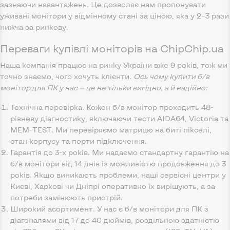
зазнаючи навантажень. Це дозволяє нам пропонувати
уживані монітори у відмінному стані за ціною, яка у 2–3 рази
нижча за ринкову.
Переваги купівлі моніторів на ChipChip.ua
Наша компанія працює на ринку України вже 9 років, тож ми
точно знаємо, чого хочуть клієнти.
Ось чому купити б/в
монітор для ПК у нас — це не тільки вигідно, а й надійно:
Технічна перевірка. Кожен б/в монітор проходить 48-
рівневу діагностику, включаючи тести AIDA64, Victoria та
MEM-TEST. Ми перевіряємо матрицю на биті пікселі,
стан корпусу та порти підключення.
Гарантія до 3-х років. Ми надаємо стандартну гарантію на
б/в монітори від 14 днів із можливістю продовження до 3
років. Якщо виникають проблеми, наші сервісні центри у
Києві, Харкові чи Дніпрі оперативно їх вирішують, а за
потреби замінюють пристрій.
Широкий асортимент. У нас є б/в монітори для ПК з
діагоналями від 17 до 40 дюймів, роздільною здатністю