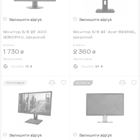
Залишити відгук
Залишити відгук
Монітор Б/В 23" AOC
Монітор Б/В 24" Acer B246WL,
I2360PHU, Широкий
Широкий
2 110
3 631
₴
₴
1 730
2 360
₴
₴
Закінчився
Закінчився
Кешбек
18 ₴
Кешбек
24 ₴
ТОП ПРОДАЖ
ВОГНИК 🔥
Залишити відгук
Залишити відгук