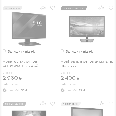
% СУПЕРЦІНА
ТІЛЬКИ В CHIPCHIP
Залишити відгук
Залишити відгук
Монитор Б/У 24" LG
Монітор Б/В 24" LG 24M37D-B,
24EB23PM, Широкий
Широкий
3 183
3 871
₴
₴
2 960
2 400
₴
₴
Закінчився
Закінчився
Кешбек
30 ₴
Кешбек
24 ₴
РЕКОМЕНДУЄМО
ТОП ПРОДАЖ