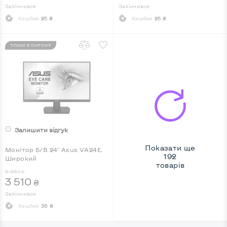
Закінчився
Закінчився
Кешбек
25 ₴
Кешбек
25 ₴
ТІЛЬКИ В CHIPCHIP
Залишити відгук
Показати ще
Монітор Б/В 24" Asus VA24E,
192
Широкий
товарів
5 661
₴
3 510
₴
Закінчився
Кешбек
36 ₴