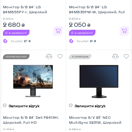
Монітор Б/В 24" LG
Монітор Б/В 24" LG
24MB55PY-I, Широкий
24MB35PM-W, Широкий, Full
HD
3 011
2 278
₴
₴
2 680
2 050
₴
₴
Є в наявності
Є в наявності
Кешбек
27 ₴
Кешбек
21 ₴
РЕКОМЕНДУЄМО
% СУПЕРЦІНА
Залишити відгук
Залишити відгук
Монітор Б/В 24" Dell P2419H,
Монитор Б/У 23" NEC
Широкий, Full HD
MultiSync E231W, Широкий
4 719
3 380
₴
₴