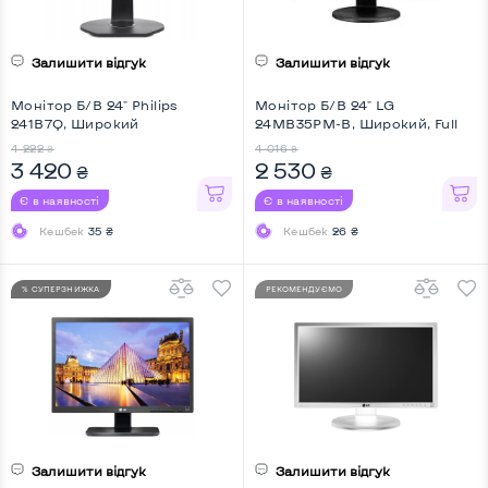
Залишити відгук
Залишити відгук
Монітор Б/В 24" Philips
Монітор Б/В 24" LG
241B7Q, Широкий
24MB35PM-B, Широкий, Full
HD
4 222
4 016
₴
₴
3 420
2 530
₴
₴
Є в наявності
Є в наявності
Кешбек
35 ₴
Кешбек
26 ₴
% СУПЕРЗНИЖКА
РЕКОМЕНДУЄМО
Залишити відгук
Залишити відгук