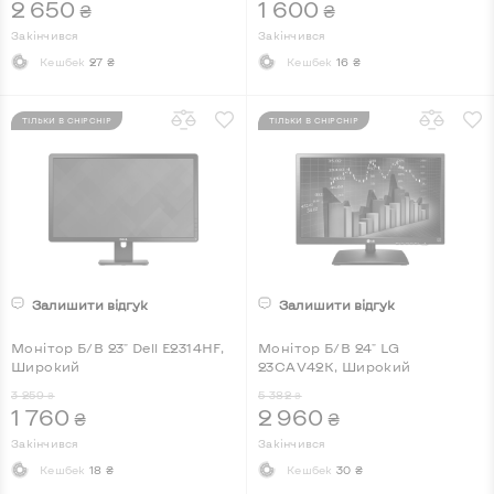
2 650
1 600
₴
₴
Закінчився
Закінчився
Кешбек
27 ₴
Кешбек
16 ₴
ТІЛЬКИ В CHIPCHIP
ТІЛЬКИ В CHIPCHIP
Залишити відгук
Залишити відгук
Монітор Б/В 23" Dell E2314HF,
Монітор Б/В 24" LG
Широкий
23CAV42K, Широкий
3 259
5 382
₴
₴
1 760
2 960
₴
₴
Закінчився
Закінчився
Кешбек
18 ₴
Кешбек
30 ₴