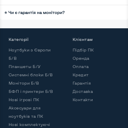
⭐ Чи є гарантія на монітори?
Категорії
Клієнтам
Ноутбуки з Європи
Підбір ПК
Б/В
Оренда
Планшеты Б/У
Оплата
Системні блоки Б/В
Кредит
Монітори Б/В
Гарантія
БФП і принтери Б/В
Доставка
Нові ігрові ПК
Контакти
Аксесуари для
ноутбуків та ПК
Нові комплектуючі