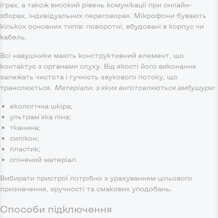
іграх, а також високий рівень комунікації при онлайн-
зборах, індивідуальних переговорах. Мікрофони бувають
кількох основних типів: поворотні, вбудовані в корпус чи
кабель.
Всі навушники мають конструктивний елемент, що
контактує з органами слуху. Від якості його виконання
залежать чистота і гучність звукового потоку, що
транслюється.
Матеріали, з яких виготовляються амбушури:
екологічна шкіра;
ультрам'яка піна;
тканина;
силікон;
пластик;
спінений матеріал.
Вибирати пристрої потрібно з урахуванням цільового
призначення, зручності та смакових уподобань.
Способи підключення