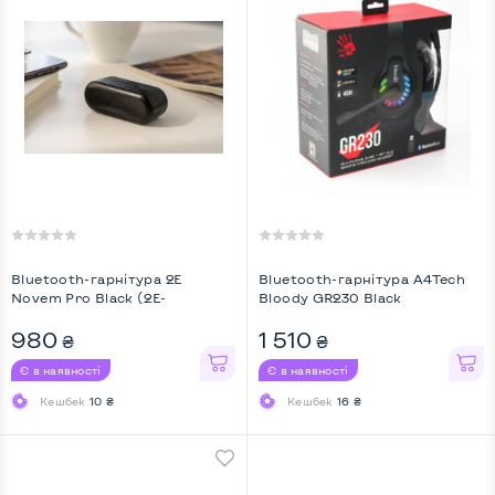
Bluetooth-гарнітура 2E
Bluetooth-гарнітура A4Tech
Novem Pro Black (2E-
Bloody GR230 Black
EBTWNPBK)
980
1 510
₴
₴
Є в наявності
Є в наявності
Кешбек
10 ₴
Кешбек
16 ₴