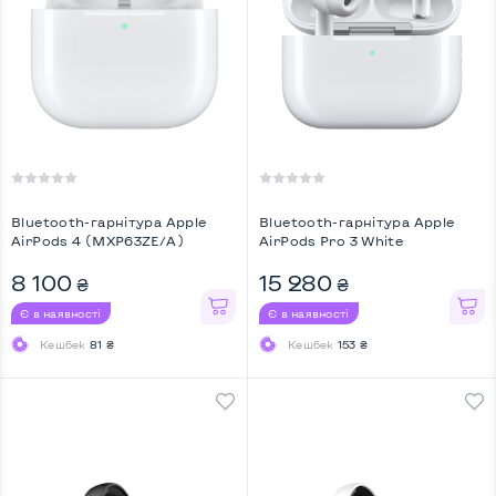
Bluetooth-гарнiтура Apple
Bluetooth-гарнiтура Apple
AirPods 4 (MXP63ZE/A)
AirPods Pro 3 White
(MFHP4ZE/A) ...
8 100
15 280
₴
₴
Є в наявності
Є в наявності
Кешбек
81 ₴
Кешбек
153 ₴