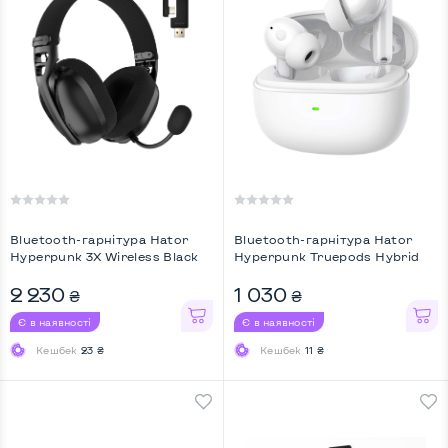
Bluetooth-гарнiтура Hator
Bluetooth-гарнiтура Hator
Hyperpunk 3X Wireless Black
Hyреrpunk Truepods Hybrid
(ESH14) ...
ANC White (H ...
2 230
1 030
₴
₴
Є в наявності
Є в наявності
Кешбек
23 ₴
Кешбек
11 ₴