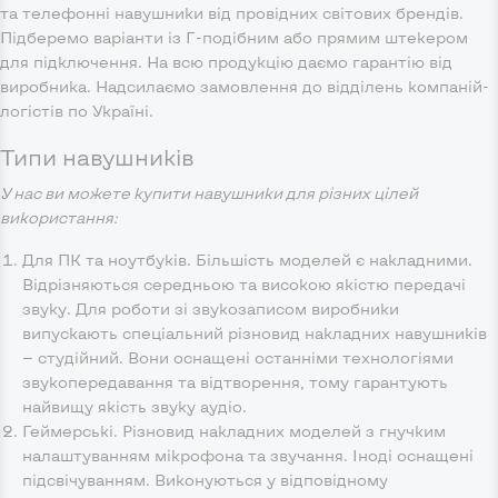
та телефонні навушники від провідних світових брендів.
Підберемо варіанти із Г-подібним або прямим штекером
для підключення. На всю продукцію даємо гарантію від
виробника. Надсилаємо замовлення до відділень компаній-
логістів по Україні.
Типи навушників
У нас ви можете купити навушники для різних цілей
використання:
Для ПК та ноутбуків. Більшість моделей є накладними.
Відрізняються середньою та високою якістю передачі
звуку. Для роботи зі звукозаписом виробники
випускають спеціальний різновид накладних навушників
— студійний. Вони оснащені останніми технологіями
звукопередавання та відтворення, тому гарантують
найвищу якість звуку аудіо.
Геймерські. Різновид накладних моделей з гнучким
налаштуванням мікрофона та звучання. Іноді оснащені
підсвічуванням. Виконуються у відповідному