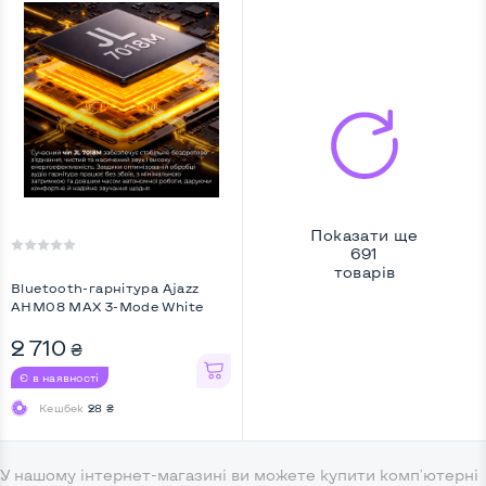
Показати ще
691
товарів
Bluetooth-гарнітура Ajazz
AHM08 MAX 3-Mode White
(AHM08-MAX-PWB) ...
2 710
₴
Є в наявності
Кешбек
28 ₴
У нашому інтернет-магазині ви можете купити комп'ютерні