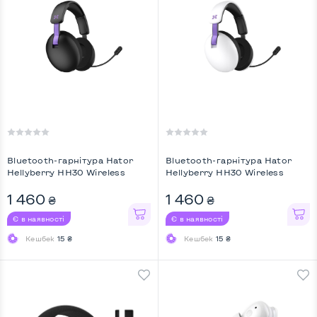
Bluetooth-гарнiтура Hator
Bluetooth-гарнiтура Hator
Hellyberry HH30 Wireless
Hellyberry HH30 Wireless
Black/Violet ...
White/Violet ...
1 460
1 460
₴
₴
Є в наявності
Є в наявності
Кешбек
15 ₴
Кешбек
15 ₴