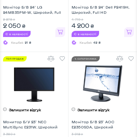
Монітор Б/В 24" LG
Монітор Б/В 24" Dell P2419H,
24MB35PM-W, Широкий, Full
Широкий, Full HD
HD
2 278
4 719
₴
₴
2 050
4 200
₴
₴
Є в наявності
Є в наявності
Кешбек
21 ₴
Кешбек
42 ₴
ТОП ПРОДАЖ
% СУПЕРЗНИЖКА
Залишити відгук
Залишити відгук
Монитор Б/У 23" NEC
Монітор Б/В 23" AOC
MultiSync E231W, Широкий
E2350SDA, Широкий
3 380
3 912
₴
₴