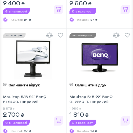
2 400
2 660
₴
₴
Є в наявності
Є в наявності
Кешбек
24 ₴
Кешбек
27 ₴
% СУПЕРЦІНА
РЕКОМЕНДУЄМО
Залишити відгук
Залишити відгук
Монітор Б/В 24" BenQ
Монітор Б/В 22" BenQ
BL2400, Широкий
GL2250-T, Широкий
2 872
1 989
₴
₴
2 700
1 810
₴
₴
Є в наявності
Є в наявності
Кешбек
27 ₴
Кешбек
19 ₴