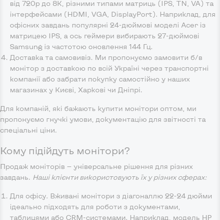
від 720p до 8K, різними типами матриць (IPS, TN, VA) та
інтерфейсами (HDMI, VGA, DisplayPort). Наприклад, для
офісних завдань популярні 24-дюймові моделі Acer із
матрицею IPS, а ось геймери вибирають 27-дюймові
Samsung із частотою оновлення 144 Гц.
Доставка та самовивіз. Ми пропонуємо замовити б/в
монітор з доставкою по всій Україні через транспортні
компанії або забрати покупку самостійно у наших
магазинах у Києві, Харкові чи Дніпрі.
Для компаній, які бажають купити монітори оптом, ми
пропонуємо гнучкі умови, документацію для звітності та
спеціальні ціни.
Кому підійдуть монітори?
Продаж моніторів — універсальне рішення для різних
завдань.
Наші клієнти використовують їх у різних сферах:
Для офісу. Вживані монітори з діагоналлю 22-24 дюйми
ідеально підходять для роботи з документами,
таблицями або CRM-системами. Наприклад, модель HP