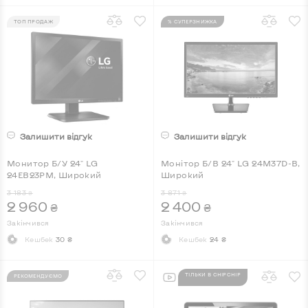
ТОП ПРОДАЖ
% СУПЕРЗНИЖКА
Залишити відгук
Залишити відгук
Монитор Б/У 24" LG
Монітор Б/В 24" LG 24M37D-B,
24EB23PM, Широкий
Широкий
3 183
3 871
₴
₴
2 960
2 400
₴
₴
Закінчився
Закінчився
Кешбек
30 ₴
Кешбек
24 ₴
ТІЛЬКИ В CHIPCHIP
РЕКОМЕНДУЄМО