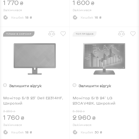
1 770
1 600
₴
₴
Закінчився
Закінчився
Кешбек
18 ₴
Кешбек
16 ₴
ТІЛЬКИ В CHIPCHIP
ТОП ПРОДАЖ
Залишити відгук
Залишити відгук
Монітор Б/В 23" Dell E2314HF,
Монітор Б/В 24" LG
Широкий
23CAV42K, Широкий
3 259
5 382
₴
₴
1 760
2 960
₴
₴
Закінчився
Закінчився
Кешбек
18 ₴
Кешбек
30 ₴