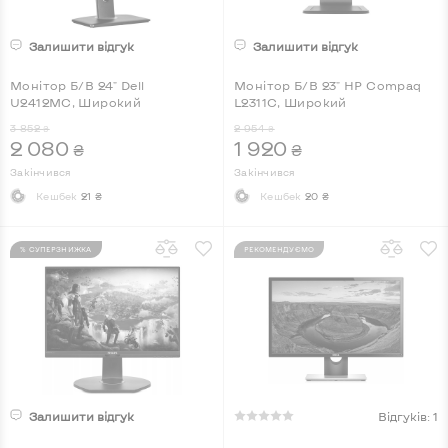
Залишити відгук
Залишити відгук
Монітор Б/В 24" Dell
Монітор Б/В 23" HP Compaq
U2412MC, Широкий
L2311C, Широкий
3 852
2 954
₴
₴
2 080
1 920
₴
₴
Закінчився
Закінчився
Кешбек
21 ₴
Кешбек
20 ₴
% СУПЕРЗНИЖКА
РЕКОМЕНДУЄМО
Залишити відгук
Відгуків: 1