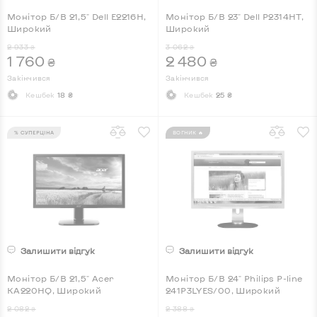
Монітор Б/В 21,5" Dell E2216H,
Монітор Б/В 23" Dell P2314HT,
Широкий
Широкий
2 933
3 062
₴
₴
1 760
2 480
₴
₴
Закінчився
Закінчився
Кешбек
18 ₴
Кешбек
25 ₴
% СУПЕРЦІНА
ВОГНИК 🔥
Залишити відгук
Залишити відгук
Монітор Б/В 21,5" Acer
Монітор Б/В 24" Philips P-line
KA220HQ, Широкий
241P3LYES/00, Широкий
2 082
2 388
₴
₴