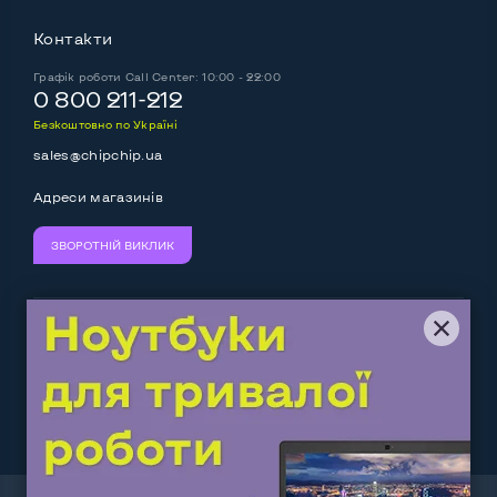
Контакти
Графік роботи
Call Center: 10:00 - 22:00
0 800 211-212
Безкоштовно по Україні
sales@chipchip.ua
Адреси магазинів
ЗВОРОТНІЙ ВИКЛИК
Ми приймаємо:
Слідкуйте за нами:
Work.ua
— самий кльовий
наш партнер