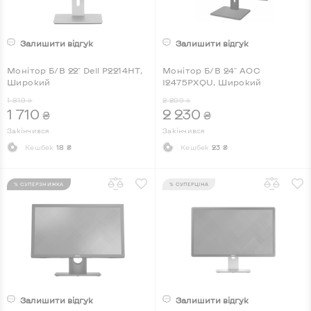
Залишити відгук
Залишити відгук
Монітор Б/В 22" Dell P2214HT,
Монітор Б/В 24" AOC
Широкий
I2475PXQU, Широкий
1 819
2 299
₴
₴
1 710
2 230
₴
₴
Закінчився
Закінчився
Кешбек
18 ₴
Кешбек
23 ₴
% СУПЕРЗНИЖКА
% СУПЕРЦІНА
Залишити відгук
Залишити відгук