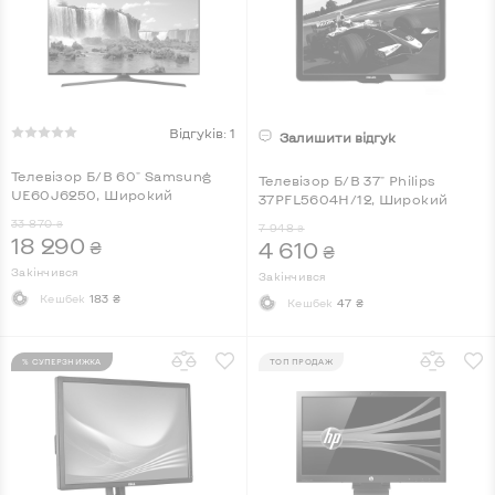
Відгуків: 1
Залишити відгук
Телевізор Б/В 60" Samsung
Телевізор Б/В 37" Philips
UE60J6250, Широкий
37PFL5604H/12, Широкий
33 870
₴
7 948
₴
18 290
₴
4 610
₴
Закінчився
Закінчився
Кешбек
183 ₴
Кешбек
47 ₴
% СУПЕРЗНИЖКА
ТОП ПРОДАЖ