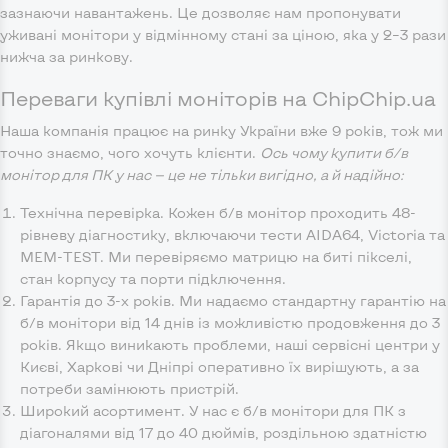
зазнаючи навантажень. Це дозволяє нам пропонувати
уживані монітори у відмінному стані за ціною, яка у 2–3 рази
нижча за ринкову.
Переваги купівлі моніторів на ChipChip.ua
Наша компанія працює на ринку України вже 9 років, тож ми
точно знаємо, чого хочуть клієнти.
Ось чому купити б/в
монітор для ПК у нас — це не тільки вигідно, а й надійно:
Технічна перевірка. Кожен б/в монітор проходить 48-
рівневу діагностику, включаючи тести AIDA64, Victoria та
MEM-TEST. Ми перевіряємо матрицю на биті пікселі,
стан корпусу та порти підключення.
Гарантія до 3-х років. Ми надаємо стандартну гарантію на
б/в монітори від 14 днів із можливістю продовження до 3
років. Якщо виникають проблеми, наші сервісні центри у
Києві, Харкові чи Дніпрі оперативно їх вирішують, а за
потреби замінюють пристрій.
Широкий асортимент. У нас є б/в монітори для ПК з
діагоналями від 17 до 40 дюймів, роздільною здатністю