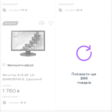
Закінчився
Закінчився
Кешбек
173 ₴
Кешбек
65 ₴
ВОГНИК 🔥
Залишити відгук
Показати ще
Монітор Б/В 23" LG
298
23MB35PM-B, Широкий
товарів
1 913
₴
1 760
₴
Закінчився
Кешбек
18 ₴