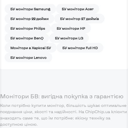
БУ монітори Samsung
БУ монітори Acer
БУ монітор 22 дюйми
БУ монітор 27 дюймів
БУ монітори Philips
БУ монітори HP
БУ монітори BenQ
БУ монітори LG
Монітори в Харкові БУ
БУ монітори Full HD
БУ монітори Lenovo
Монітори БВ: вигідна покупка з гарантією
Коли потрібно купити монітор, більшість шукає оптимальне
поєднання ціни, якості та надійності. На ChipChip.ua клієнти
знаходять саме те, що їм потрібне: якісну техніку за
доступною ціною.