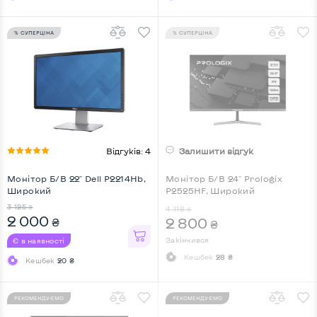
% СУПЕРЦІНА
% СУПЕРЦІНА
Відгуків: 4
Залишити відгук
Монітор Б/В 22" Dell P2214Hb,
Монітор Б/В 24" Prologix
Широкий
P2525HF, Широкий
3 125
₴
4 118
₴
2 000
2 800
₴
₴
Закінчився
Є в наявності
Кешбек
28 ₴
Кешбек
20 ₴
РЕКОМЕНДУЄМО
РЕКОМЕНДУЄМО