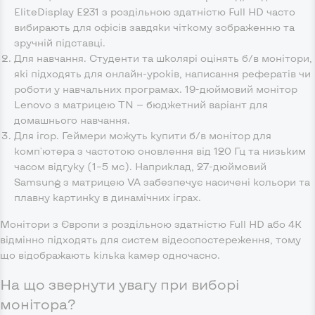
EliteDisplay E231 з роздільною здатністю Full HD часто
вибирають для офісів завдяки чіткому зображенню та
зручній підставці.
Для навчання. Студенти та школярі оцінять б/в монітори,
які підходять для онлайн-уроків, написання рефератів чи
роботи у навчальних програмах. 19-дюймовий монітор
Lenovo з матрицею TN — бюджетний варіант для
домашнього навчання.
Для ігор. Геймери можуть купити б/в монітор для
комп'ютера з частотою оновлення від 120 Гц та низьким
часом відгуку (1–5 мс). Наприклад, 27-дюймовий
Samsung з матрицею VA забезпечує насичені кольори та
плавну картинку в динамічних іграх.
Монітори з Європи з роздільною здатністю Full HD або 4K
відмінно підходять для систем відеоспостереження, тому
що відображають кілька камер одночасно.
На що звернути увагу при виборі
монітора?