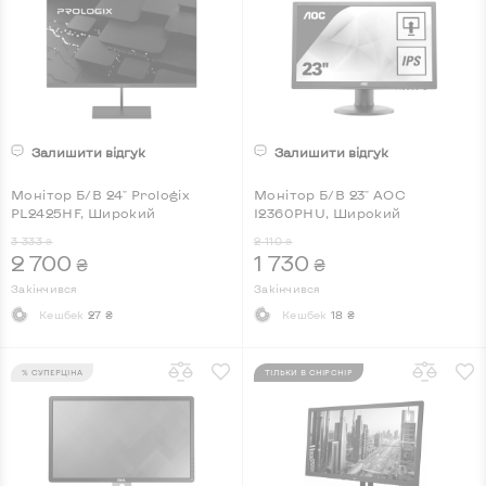
Залишити відгук
Залишити відгук
Монітор Б/В 24" Prologix
Монітор Б/В 23" AOC
PL2425HF, Широкий
I2360PHU, Широкий
3 333
2 110
₴
₴
2 700
1 730
₴
₴
Закінчився
Закінчився
Кешбек
27 ₴
Кешбек
18 ₴
% СУПЕРЦІНА
ТІЛЬКИ В CHIPCHIP