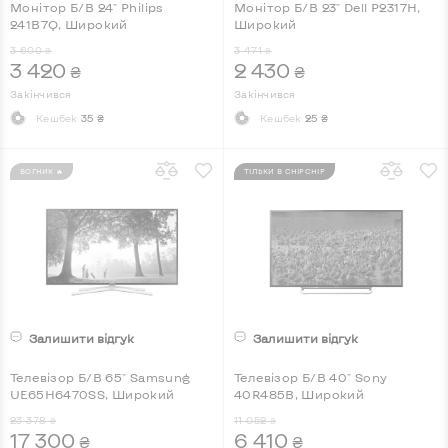
Монітор Б/В 24" Philips
Монітор Б/В 23" Dell P2317H,
241B7Q, Широкий
Широкий
3 600
3 471
₴
₴
3 420
2 430
₴
₴
Закінчився
Закінчився
Кешбек
35 ₴
Кешбек
25 ₴
ВОГНИК 🔥
ТІЛЬКИ В CHIPCHIP
Залишити відгук
Залишити відгук
Телевiзор Б/В 65" Samsung
Телевізор Б/В 40" Sony
UE65H6470SS, Широкий
40R485B, Широкий
23 378
11 052
₴
₴
17 300
6 410
₴
₴