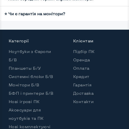
⭐ Чи є гарантія на монітори?
Категорії
Клієнтам
Ноутбуки з Європи
Підбір ПК
Б/В
Оренда
Планшеты Б/У
Оплата
Системні блоки Б/В
Кредит
Монітори Б/В
Гарантія
БФП і принтери Б/В
Доставка
Нові ігрові ПК
Контакти
Аксесуари для
ноутбуків та ПК
Нові комплектуючі