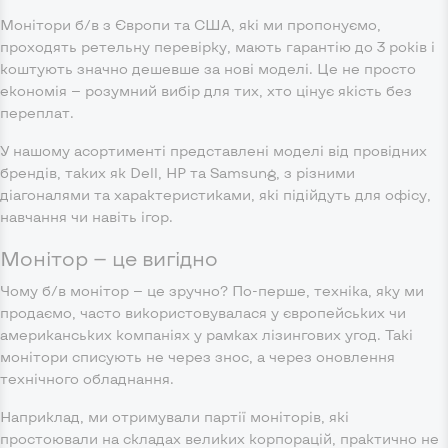
Монітори б/в з Європи та США, які ми пропонуємо,
проходять ретельну перевірку, мають гарантію до 3 років і
коштують значно дешевше за нові моделі. Це не просто
економія — розумний вибір для тих, хто цінує якість без
переплат.
У нашому асортименті представлені моделі від провідних
брендів, таких як Dell, HP та Samsung, з різними
діагоналями та характеристиками, які підійдуть для офісу,
навчання чи навіть ігор.
Монітор — це вигідно
Чому б/в монітор — це зручно? По-перше, техніка, яку ми
продаємо, часто використовувалася у європейських чи
американських компаніях у рамках лізингових угод. Такі
монітори списують не через знос, а через оновлення
технічного обладнання.
Наприклад, ми отримували партії моніторів, які
простоювали на складах великих корпорацій, практично не