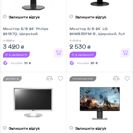
Залишити відгук
Залишити відгук
Монітор Б/В 24" Philips
Монітор Б/В 24" LG
241B7Q, Широкий
24MB35PM-B, Широкий, Full
HD
4 222
4 016
₴
₴
3 420
2 530
₴
₴
Є в наявності
Є в наявності
Кешбек
35 ₴
Кешбек
26 ₴
ВОГНИК 🔥
РЕКОМЕНДУЄМО
Залишити відгук
Залишити відгук