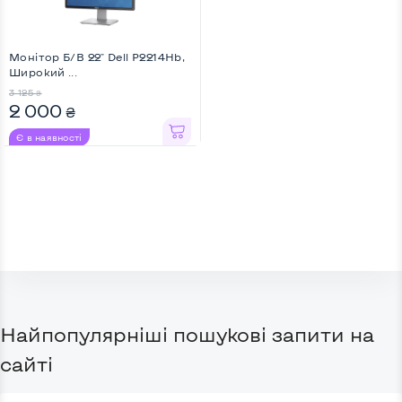
Монітор Б/В 22" Dell P2214Hb,
Широкий ...
3 125
₴
2 000
₴
Є в наявності
Найпопулярніші пошукові запити на
сайті