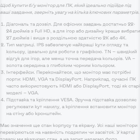
Щоб купити б/у монітор для ПК, який ідеально підійде під
ваші завдання, зверніть увагу на кілька ключових параметрів.
Діагональ та дозвіл. Для офісних завдань достатньо 22-
24 дюймів з Full HD, а для ігор або дизайну краще вибрати
27 дюймів і вище з роздільною здатністю 2K або 4K.
Тип матриці. IPS забезпечує найкращі кути огляду та
кольору, ідеально для роботи з графікою. TN — швидкий
відгук для ігор, але менш точна передача кольорів. VA —
золота середина з глибоким чорним кольором.
Інтерфейси. Переконайтеся, що монітор має потрібні
порти: HDMI, VGA та DisplayPort. Наприклад, сучасні ПК
часто використовують HDMI або DisplayPort, тоді як старі
моделі — VGA.
Підставка та кріплення VESA. Зручна підставка дозволяє
регулювати кут нахилу, а кріплення встановити монітор
на стіну або кронштейн.
Має значення ще стан корпусу та екрану. Усі наші монітори
перевіряються на наявність подряпин чи засвіток. У картці
товару ми вказуємо стан, а на запит надаємо фото.