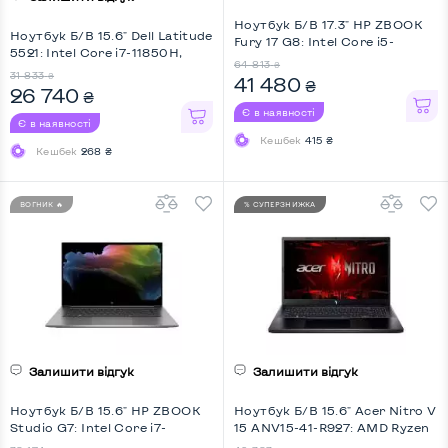
Ноутбук Б/В 17.3" HP ZBOOK
Ноутбук Б/В 15.6" Dell Latitude
Fury 17 G8: Intel Core i5-
5521: Intel Core i7-11850H,
11500H, DDR4 32 GB, SSD 512
64 813
₴
DDR4 32 GB, SSD 512 GB,
GB, nVidia RTX A2000, IPS, Full
31 833
₴
41 480
₴
nVidia GeForce MX450, IPS,
26 740
HD, Key Light
₴
Full HD, Key Light
Є в наявності
Є в наявності
Кешбек
415 ₴
Кешбек
268 ₴
ВОГНИК 🔥
% СУПЕРЗНИЖКА
Залишити відгук
Залишити відгук
Ноутбук Б/В 15.6" HP ZBOOK
Ноутбук Б/В 15.6" Acer Nitro V
Studio G7: Intel Core i7-
15 ANV15-41-R927: AMD Ryzen
10750H, DDR4 32 GB, SSD 512
5 7535HS, DDR5 16 GB, SSD 512