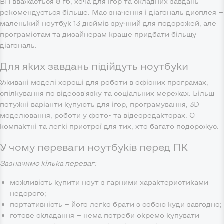
ВП вважається 8 гб, хоча для ігор та складних завдань
рекомендується більше. Має значення і діагональ дисплея —
маленький ноутбук 13 дюймів зручний для подорожей, але
програмістам та дизайнерам краще придбати більшу
діагональ.
Для яких завдань підійдуть ноутбуки
Уживані моделі хороші для роботи в офісних програмах,
спілкування по відеозв'язку та соціальних мережах. Більш
потужні варіанти купують для ігор, програмування, 3D
моделювання, роботи у фото- та відеоредакторах. Є
компактні та легкі пристрої для тих, хто багато подорожує.
У чому переваги ноутбуків перед ПК
Зазначимо кілька переваг:
можливість купити ноут з гарними характеристиками
недорого;
портативність — його легко брати з собою куди завгодно;
готове складання — нема потреби окремо купувати