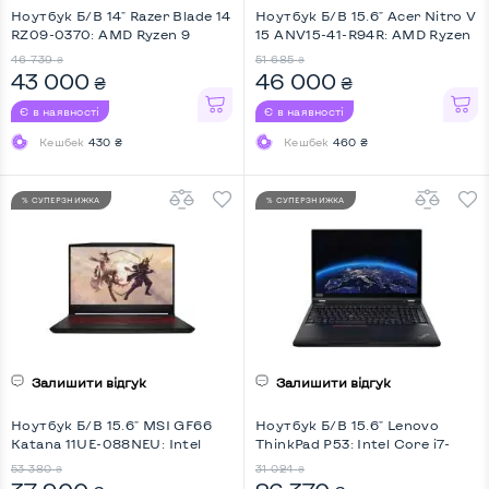
Ноутбук Б/В 14" Razer Blade 14
Ноутбук Б/В 15.6" Acer Nitro V
RZ09-0370: AMD Ryzen 9
15 ANV15-41-R94R: AMD Ryzen
5900HX, DDR4 16 GB, SSD 1
7 7735HS, DDR5 16 GB, SSD 512
46 739
51 685
₴
₴
TB, nVidia GeForce RTX 3060,
GB, nVidia GeForce RTX 4060,
43 000
46 000
₴
₴
IPS, Key Light
IPS, Full HD, Key Light
Є в наявності
Є в наявності
Кешбек
430 ₴
Кешбек
460 ₴
% СУПЕРЗНИЖКА
% СУПЕРЗНИЖКА
Залишити відгук
Залишити відгук
Ноутбук Б/В 15.6" MSI GF66
Ноутбук Б/В 15.6" Lenovo
Katana 11UE-088NEU: Intel
ThinkPad P53: Intel Core i7-
Core i7-11800H, DDR4 16 GB,
9750H, DDR4 16 GB, SSD 512
53 380
31 024
₴
₴
SSD 1 TB, nVidia GeForce RTX
GB, nVidia Quadro T1000, IPS,