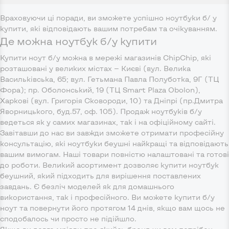
Враховуючи ці поради, ви зможете успішно ноутбуки б/ у
купити, які відповідають вашим потребам та очікуванням.
Де можна ноутбук б/у купити
Купити ноут б/у можна в мережі магазинів ChipChip, які
розташовані у великих містах — Києві (вул. Велика
Васильківська, 65; вул. Гетьмана Павла Полуботка, 9Г (ТЦ
Фора); пр. Оболонський, 19 (ТЦ Smart Plaza Obolon),
Харкові (вул. Григорія Сковороди, 10) та Дніпрі (пр.Дмитра
Яворницького, буд.57, оф. 105). Продаж ноутбуків б/у
ведеться як у самих магазинах, так і на офіційному сайті.
Завітавши до нас ви завжди зможете отримати професійну
консультацію, які ноутбуки беушні найкращі та відповідають
вашим вимогам. Наші товари повністю налаштовані та готові
до роботи. Великий асортимент дозволяє купити ноутбук
беушний, який підходить для вирішення поставлених
завдань. Є безліч моделей як для домашнього
використання, так і професійного. Ви можете купити б/у
ноут та повернути його протягом 14 днів, якщо вам щось не
сподобалось чи просто не підійшло.