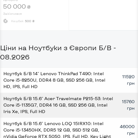
₴
SSD 1 TB, nVidia GeForce RTX
50 000
₴
4070, IPS, Full HD, Key Light
Закінчився
Кешбек
500 ₴
Ціни на Ноутбуки з Європи Б/В -
08.2026
Ноутбук Б/В 14" Lenovo ThinkPad T490: Intel
11520
Core i5-8250U, DDR4 8 GB, SSD 256 GB, Intel
грн
HD, IPS, Full HD
Ноутбук Б/В 15.6" Acer Travelmate P215-53: Intel
15760
Core i5-1135G7, DDR4 16 GB, SSD 256 GB, Intel
грн
Iris Xe, IPS, Full HD
Ноутбук Б/В 15.6" Lenovo LOQ 15IRX10: Intel
46000
Core i5-13450HX, DDR5 12 GB, SSD 512 GB,
грн
nVidia GeForce RTX 5050, IPS, Full HD, Key Light