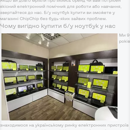
Якщо ви довго мріяли про якийсь бренд чи вам потрібен
якісний електронний помічник для роботи або навчання,
звертайтеся до нас. Б/у ноутбук купити ви зможете у
магазині ChipChip без будь-яких зайвих проблем.
Чому вигідно купити б/у ноутбук у нас
Ми 9
років
знаходимося на українському ринку електронних пристроїв