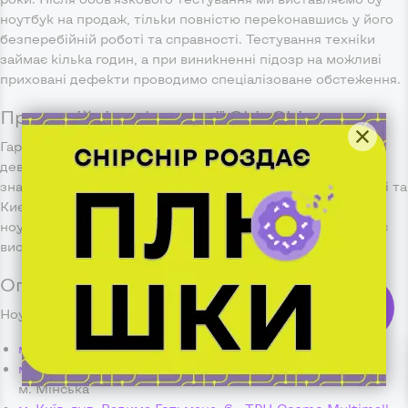
ноутбук на продаж, тільки повністю переконавшись у його
безперебійній роботі та справності. Тестування техніки
займає кілька годин, а при виникненні підозр на можливі
приховані дефекти проводимо спеціалізоване обстеження.
Про надійність компанії ChipChip
Гарантом якості роботи є відгуки наших клієнтів та
дев'ятирічний досвід роботи. Магазини компанії
знаходяться в найбільших містах України - Харкові, Дніпрі та
Києві і раді надати Вам свою допомогу в підборі кращого
ноутбука з Європи. З 2014 року компанія працює та радує
високоякісною недорогою технікою всю нашу країну.
Оплата та доставка ноутбуків з Європи
Ноутбук можна забрати самостійно з таких магазинів:
м. Київ, вул. Велика Васильківська, 65
- м. Олімпійська
м. Київ, пр. Оболонський, 19 - ТЦ Smart Plaza Obolon
-
м. Мінська