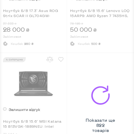
Ноутбук Б/В 17.3" Asus ROG
Ноутбук Б/В 15.6" Lenovo LOQ
Strix SCAR II GL704GW-
15ARP9: AMD Ryzen 7 7435HS,
EV010T: Intel Core i7-8750H,
DDR5 24 GB, SSD 512 GB,
37 333
78 125
₴
₴
DDR4 16 GB, SSD 512 GB + HDD
nVidia GeForce RTX 4070, IPS,
28 000
50 000
₴
₴
1 TB, nVidia GeForce RTX 2060,
Full HD, Key Light
IPS, Full HD, Key Light
Закінчився
Закінчився
Кешбек
280 ₴
Кешбек
500 ₴
% СУПЕРЦІНА
Залишити відгук
Показати ще
Ноутбук Б/В 15.6" MSI Katana
822
15 B13VGK-1889NEU: Intel
товарів
Core i7-13620H, DDR5 16 GB,
72 464