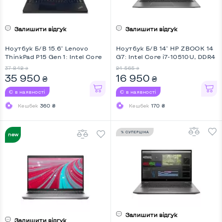
Залишити відгук
Залишити відгук
Ноутбук Б/В 15.6" Lenovo
Ноутбук Б/В 14" HP ZBOOK 14
ThinkPad P15 Gen 1: Intel Core
G7: Intel Core i7-10510U, DDR4
i7-10750H, DDR4 32 GB, SSD
16 GB, SSD 512 GB, Intel UHD,
37 842
24 565
₴
₴
512 GB, nVidia Quadro RTX
IPS, Full HD
35 950
16 950
₴
₴
3000, IPS, Full HD, Key Light
Є в наявності
Є в наявності
Кешбек
360 ₴
Кешбек
170 ₴
% СУПЕРЦІНА
НОВИНКА
Залишити відгук
Залишити відгук