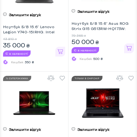
Залишити відгук
Залишити відгук
Ноутбук Б/В 15.6" Asus ROG
Ноутбук Б/В 15.6" Lenovo
Strix G15 G513RW-HQ173W:
Legion Y740-15IRHG: Intel
AMD Ryzen 7 6800H, DDR5 16
79 365
₴
Core i7-9750H, DDR4 32 GB,
GB, SSD 1 TB, nVidia GeForce
43 210
₴
50 000
₴
SSD 1 TB, nVidia GeForce RTX
35 000
RTX 3070 Ti, IPS, Full HD, No
₴
2070 Max-Q, IPS, Full HD, Key
Webcam, Key Light
Є в наявності
Light
Є в наявності
Кешбек
500 ₴
Кешбек
350 ₴
% СУПЕРЗНИЖКА
ТІЛЬКИ В CHIPCHIP
Залишити відгук
Залишити відгук