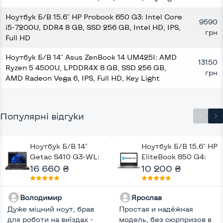
Ноутбук Б/В 15.6" HP Probook 650 G3: Intel Core
9590
i5-7200U, DDR4 8 GB, SSD 256 GB, Intel HD, IPS,
грн
Full HD
Ноутбук Б/В 14" Asus ZenBook 14 UM425I: AMD
13150
Ryzen 5 4500U, LPDDR4X 8 GB, SSD 256 GB,
грн
AMD Radeon Vega 6, IPS, Full HD, Key Light
Популярні відгуки
Ноутбук Б/В 14"
Ноутбук Б/В 15.6" HP
Getac S410 G3-WL:
EliteBook 850 G4:
Intel Core i5-8350U,
16 660 ₴
Intel Core i5-7200U,
10 200 ₴
DDR4 8 GB, SSD 512
DDR4 8 GB, SSD 128
GB, Intel UHD, Key
GB, Intel HD, Full HD
Володимир
Ярослав
Light
Дуже міцний ноут, брав
Простая и надёжная
для роботи на виїздах -
модель, без сюрпризов в