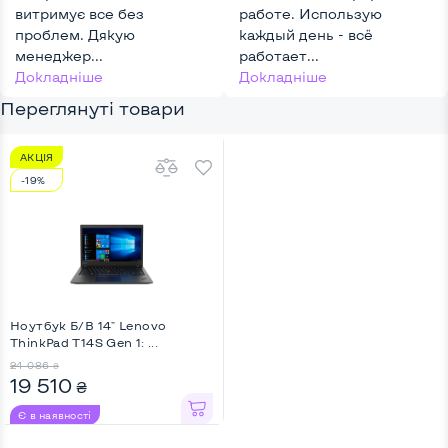
витримує все без
работе. Использую
проблем. Дякую
каждый день - всё
менеджер...
работает...
Докладніше
Докладніше
Переглянуті товари
АКЦІЯ
-19%
Ноутбук Б/В 14" Lenovo
ThinkPad T14S Gen 1: ...
24 086
₴
19 510
₴
Є в наявності