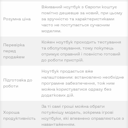
Вживаний ноутбук з Європи коштує
помітно дешевше за новий, при цьому
Розумна ціна
за зручністю та характеристиками
часто не поступається сучасним
моделям.
Кожен ноутбук проходить тестування
Перевірка
та обслуговування, тому покупець
перед
отримує справний і повністю готовий
продажем
до роботи пристрій.
Ноутбук продається вже
налаштованим: встановлено необхідне
Підготовка до
програмне забезпечення, тож ним
роботи
можна користуватися одразу без
додаткових дій.
За ті самі гроші можна обрати
Хороша
потужнішу модель, зокрема ігрові
продуктивність
ноутбуки, які впевнено справляються з
навантаженням.