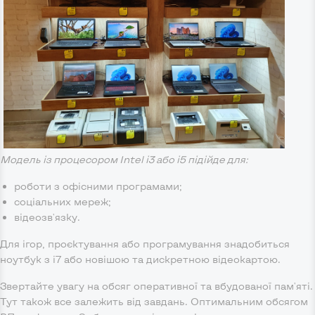
Модель із процесором Intel i3 або i5 підійде для:
роботи з офісними програмами;
соціальних мереж;
відеозв'язку.
Для ігор, проєктування або програмування знадобиться
ноутбук з i7 або новішою та дискретною відеокартою.
Звертайте увагу на обсяг оперативної та вбудованої пам'яті.
Тут також все залежить від завдань. Оптимальним обсягом