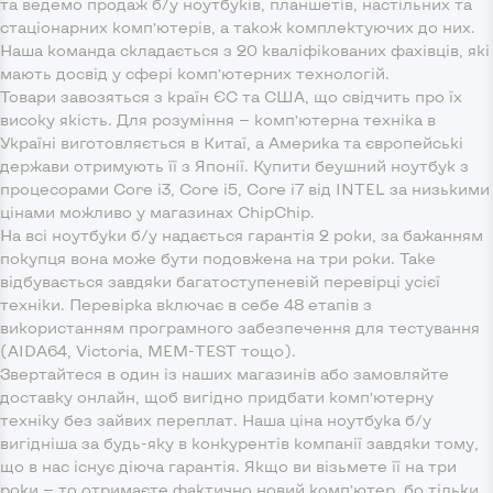
та ведемо продаж б/у ноутбуків, планшетів, настільних та
стаціонарних комп’ютерів, а також комплектуючих до них.
Наша команда складається з 20 кваліфікованих фахівців, які
мають досвід у сфері комп’ютерних технологій.
Товари завозяться з країн ЄС та США, що свідчить про їх
високу якість. Для розуміння — комп’ютерна техніка в
Україні виготовляється в Китаї, а Америка та європейські
держави отримують її з Японії. Купити беушний ноутбук з
процесорами Core i3, Core i5, Core i7 від INTEL за низькими
цінами можливо у магазинах ChipChip.
На всі ноутбуки б/у надається гарантія 2 роки, за бажанням
покупця вона може бути подовжена на три роки. Таке
відбувається завдяки багатоступеневій перевірці усієї
техніки. Перевірка включає в себе 48 етапів з
використанням програмного забезпечення для тестування
(AIDA64, Victoria, MEM-TEST тощо).
Звертайтеся в один із наших магазинів або замовляйте
доставку онлайн, щоб вигідно придбати комп’ютерну
техніку без зайвих переплат. Наша ціна ноутбука б/у
вигідніша за будь-яку в конкурентів компанії завдяки тому,
що в нас існує діюча гарантія. Якщо ви візьмете її на три
роки — то отримаєте фактично новий комп’ютер, бо тільки