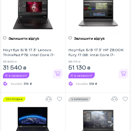
Залишити відгук
Залишити відгук
Ноутбук Б/В 17.3" Lenovo
Ноутбук Б/В 17.3" HP ZBOOK
ThinkPad P72: Intel Core i7-
Fury 17 G8: Intel Core i7-
8850H, DDR4 32 GB, SSD 512
11850H, DDR4 32 GB, SSD 512
33 200
52 711
₴
₴
GB, nVidia Quadro P3200, IPS,
GB, nVidia RTX A3000, IPS, Full
31 540
51 130
₴
₴
Full HD, Key Light
HD, Key Light
Є в наявності
Є в наявності
Кешбек
316 ₴
Кешбек
512 ₴
ТОП ПРОДАЖ
% СУПЕРЦІНА