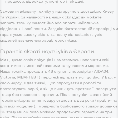
процесор, відеокарту, монітор і так далі.
Замовити вживану техніку у нас зручно з доставкою Києву
та Україні. За наявності на наших складах ви можете
забрати техніку самостійно або обрати найближче
відділення Нової пошти. Завдяки багатоетапній перевірці ми
гарантуємо високу якість та повну відповідність усіх
моделей зазначеним характеристикам.
Гарантія якості ноутбуків з Європи.
Ми цінуємо своїх покупців і намагаємось наповнити свій
асортимент лише найкращими та сучасними моделями.
Наша техніка проходить 48 ступенів перевірки (AIDA64,
Victoria, MEM-TEST) перш ніж відправитися до Вас. У Вас, у
свою чергу, є два тижні, щоб спробувати в роботі та
протестувати виріб, а якщо виникнуть претензії, повернути
товар без пояснення причини. Після покупки гарантійний
термін використання товару становить два роки (практично
для всіх моделей). Імовірність бракованого товару дорівнює
1%, тому ми сміливо можемо продовжити гарантію на три
роки. Після обов'язкового тестування ми виставляємо бу