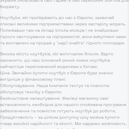
України оновлювати свої гаджети без серйозних збитків для
бюджету.
Ноутбуки, які приїжджають до нас з Європи, зазвичай
списані великими підприємствами через застарілу модель.
Полежавши там на складі кілька місяців і не знайшовши
гідного застосування на підприємстві, вони викуплені нами
та виставлені на продаж у "надії знайти" гідного господаря.
Висока якість ноутбуків, які виготовляє Японія. Варто
зазначити, що наш основний ринок нових ноутбуків
найчастіше переповнений моделями з Китаю;
Ціна. Звичайно купити ноутбук з Європи буде значно
вигідніше у фінансовому плані;
Обслуговування. Наша компанія тестує та повністю
обслуговує техніку з Європи;
Безкоштовне налаштування. Фахівці магазину самі
встановлюють необхідне для нашого споживача програмне
забезпечення та повністю готують ноутбук до роботи;
Продуктивність – за цілком доступну ціну можна купити
товар високої надійності та якості. Ми надаємо можливість