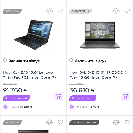
ВОГНИК 🔥
% СУПЕРЦІНА
Залишити відгук
Залишити відгук
Ноутбук Б/В 15.6" Lenovo
Ноутбук Б/В 15.6" HP ZBOOK
ThinkPad P52: Intel Core i7-
Fury 15 G8: Intel Core i7-
8750H, DDR4 16 GB, SSD 256
11800H, DDR4 32 GB, SSD 512
24 727
60 508
₴
₴
GB, nVidia Quadro P2000, IPS,
GB, nVidia Quadro T1200, IPS,
21 760
36 910
₴
₴
Full HD, Key Light
Full HD
Є в наявності
Є в наявності
Кешбек
218 ₴
Кешбек
370 ₴
ВОГНИК 🔥
ТІЛЬКИ В CHIPCHIP