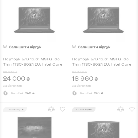
Залишити відгук
Залишити відгук
Ноутбук Б/В 15.6" MSI GF63
Ноутбук Б/В 15.6" MSI GF63
Thin 11SC-802NEU: Intel Core
Thin 11SC-802NEU: Intel Core
i5-11400H, DDR4 16 GB, SSD 1
i5-11400H, DDR4 8 GB, SSD 1
28 235
24 308
₴
₴
TB, nVidia GeForce GTX 1650
TB, nVidia GeForce GTX 1650
24 000
18 960
₴
₴
Max-Q, IPS, Full HD, Key Light
Max-Q, IPS, Full HD, Key Light
Закінчився
Закінчився
Кешбек
240 ₴
Кешбек
190 ₴
ТОП ПРОДАЖ
% СУПЕРЦІНА