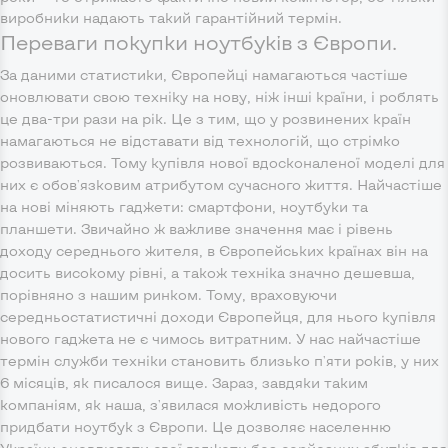
виробники надають такий гарантійний термін.
Переваги покупки ноутбуків з Європи.
За даними статистики, Європейці намагаються частіше
оновлювати свою техніку на нову, ніж інші країни, і роблять
це два-три рази на рік. Це з тим, що у розвинених країн
намагаються не відставати від технологій, що стрімко
розвиваються. Тому купівля нової вдосконаленої моделі для
них є обов'язковим атрибутом сучасного життя. Найчастіше
на нові міняють гаджети: смартфони, ноутбуки та
планшети. Звичайно ж важливе значення має і рівень
доходу середнього жителя, в Європейських країнах він на
досить високому рівні, а також техніка значно дешевша,
порівняно з нашим ринком. Тому, враховуючи
середньостатистичні доходи Європейця, для нього купівля
нового гаджета не є чимось витратним. У нас найчастіше
термін служби техніки становить близько п'яти років, у них
6 місяців, як писалося вище. Зараз, завдяки таким
компаніям, як наша, з'явилася можливість недорого
придбати ноутбук з Європи. Це дозволяє населенню