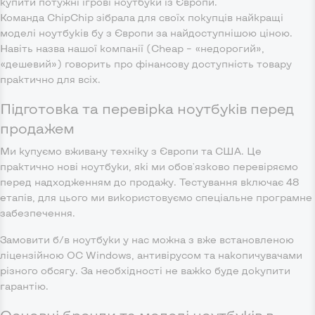
купити потужні ігрові ноутбуки із Європи.
Команда ChipChip зібрала для своїх покупців найкращі
моделі ноутбуків бу з Європи за найдоступнішою ціною.
Навіть назва нашої компанії (Cheap – «недорогий»,
«дешевий») говорить про фінансову доступність товару
практично для всіх.
Підготовка та перевірка ноутбуків перед
продажем
Ми купуємо вживану техніку з Європи та США. Це
практично нові ноутбуки, які ми обов'язково перевіряємо
перед надходженням до продажу. Тестування включає 48
етапів, для цього ми використовуємо спеціальне програмне
забезпечення.
Замовити б/в ноутбуки у нас можна з вже встановленою
ліцензійною ОС Windows, антивірусом та накопичувачами
різного обсягу. За необхідності не важко буде докупити
гарантію.
Основні бренди та моделі ноутбуків в