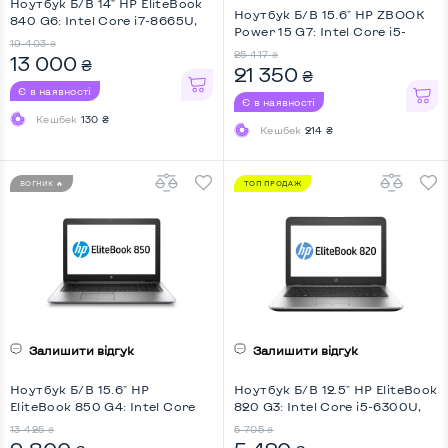
Ноутбук Б/В 14" HP EliteBook
Ноутбук Б/В 15.6" HP ZBOOK
840 G6: Intel Core i7-8665U,
Power 15 G7: Intel Core i5-
DDR4 16 GB, SSD 128 GB, Intel
19 403
₴
10300H, DDR4 16 GB, SSD 512
UHD, IPS, Full HD
25 417
₴
13 000
₴
GB, Intel UHD, IPS, Full HD
21 350
₴
Є в наявності
Є в наявності
Кешбек
130 ₴
Кешбек
214 ₴
ВОГНИК 🔥
ТОП ПРОДАЖ
Залишити відгук
Залишити відгук
Ноутбук Б/В 15.6" HP
Ноутбук Б/В 12.5" HP EliteBook
EliteBook 850 G4: Intel Core
820 G3: Intel Core i5-6300U,
i5-7300U, DDR4 8 GB, SSD 256
DDR4 8 GB, SSD 128 GB, Intel
13 425
5 705
₴
₴
GB, Intel HD, Full HD, 4G (LTE),
HD, No Webcam, Key Light