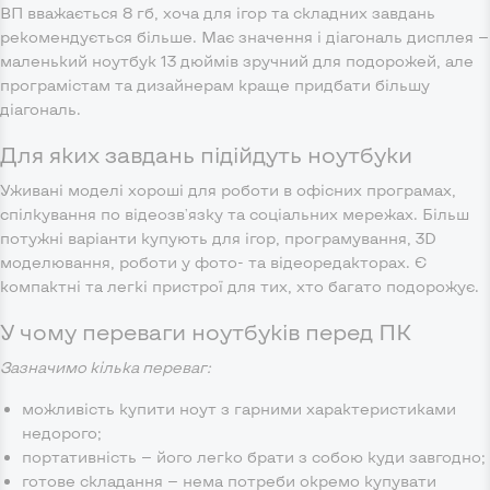
ВП вважається 8 гб, хоча для ігор та складних завдань
рекомендується більше. Має значення і діагональ дисплея —
маленький ноутбук 13 дюймів зручний для подорожей, але
програмістам та дизайнерам краще придбати більшу
діагональ.
Для яких завдань підійдуть ноутбуки
Уживані моделі хороші для роботи в офісних програмах,
спілкування по відеозв'язку та соціальних мережах. Більш
потужні варіанти купують для ігор, програмування, 3D
моделювання, роботи у фото- та відеоредакторах. Є
компактні та легкі пристрої для тих, хто багато подорожує.
У чому переваги ноутбуків перед ПК
Зазначимо кілька переваг:
можливість купити ноут з гарними характеристиками
недорого;
портативність — його легко брати з собою куди завгодно;
готове складання — нема потреби окремо купувати