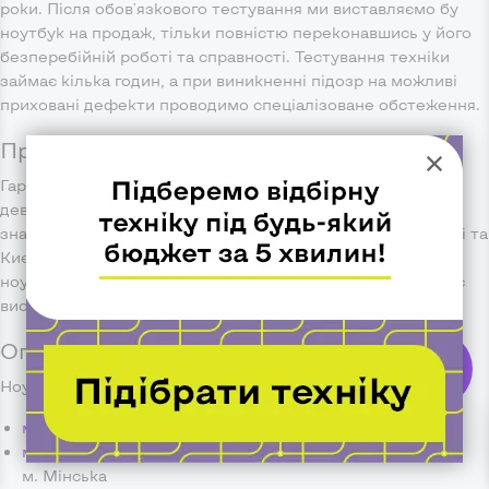
роки. Після обов'язкового тестування ми виставляємо бу
ноутбук на продаж, тільки повністю переконавшись у його
безперебійній роботі та справності. Тестування техніки
займає кілька годин, а при виникненні підозр на можливі
приховані дефекти проводимо спеціалізоване обстеження.
Про надійність компанії ChipChip
Гарантом якості роботи є відгуки наших клієнтів та
дев'ятирічний досвід роботи. Магазини компанії
знаходяться в найбільших містах України - Харкові, Дніпрі та
Києві і раді надати Вам свою допомогу в підборі кращого
ноутбука з Європи. З 2014 року компанія працює та радує
високоякісною недорогою технікою всю нашу країну.
Оплата та доставка ноутбуків з Європи
ChipChip
Ноутбук можна забрати самостійно з таких магазинів:
звʼязок
м. Київ, вул. Велика Васильківська, 65
- м. Олімпійська
м. Київ, пр. Оболонський, 19 - ТЦ Smart Plaza Obolon
-
м. Мінська