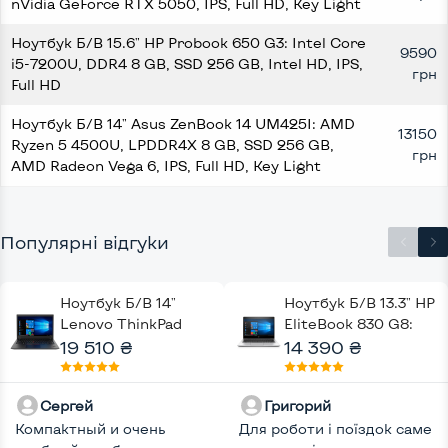
nVidia GeForce RTX 5050, IPS, Full HD, Key Light
Ноутбук Б/В 15.6" HP Probook 650 G3: Intel Core
9590
i5-7200U, DDR4 8 GB, SSD 256 GB, Intel HD, IPS,
грн
Full HD
Ноутбук Б/В 14" Asus ZenBook 14 UM425I: AMD
13150
Ryzen 5 4500U, LPDDR4X 8 GB, SSD 256 GB,
грн
AMD Radeon Vega 6, IPS, Full HD, Key Light
Популярні відгуки
Ноутбук Б/В 14"
Ноутбук Б/В 13.3" HP
Lenovo ThinkPad
EliteBook 830 G8:
T14S Gen 1: Intel
19 510 ₴
Intel Core i5-1145G7,
14 390 ₴
Core i7-10610U,
DDR4 16 GB, SSD 256
DDR4 16 GB, SSD 256
GB, Intel UHD, IPS,
Сергей
Григорий
GB, Intel UHD, IPS,
Full HD, Key Light
Компактный и очень
Full HD,
Для роботи і поїздок саме