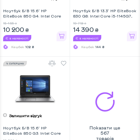
Ноутбук Б/В 15.6" HP
Ноутбук Б/В 13.3" HP EliteBook
EliteBook 850 G4: Intel Core
830 G8: Intel Core i5-1145G7,
i5-7200U, DDR4 8 GB, SSD 128
DDR4 16 GB, SSD 256 GB, Intel
15 455
19 712
₴
₴
GB, Intel HD, Full HD
UHD, IPS, Full HD, Key Light
10 200
14 390
₴
₴
Є в наявності
Є в наявності
Кешбек
102 ₴
Кешбек
144 ₴
% СУПЕРЦІНА
Залишити відгук
Показати ще
Ноутбук Б/В 15.6" HP
567
EliteBook 850 G3: Intel Core
товарів
i5-6200U, DDR4 8 GB, SSD 128