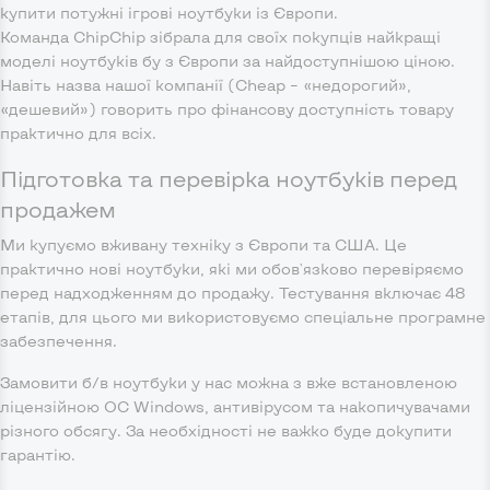
купити потужні ігрові ноутбуки із Європи.
Команда ChipChip зібрала для своїх покупців найкращі
моделі ноутбуків бу з Європи за найдоступнішою ціною.
Навіть назва нашої компанії (Cheap – «недорогий»,
«дешевий») говорить про фінансову доступність товару
практично для всіх.
Підготовка та перевірка ноутбуків перед
продажем
Ми купуємо вживану техніку з Європи та США. Це
практично нові ноутбуки, які ми обов'язково перевіряємо
перед надходженням до продажу. Тестування включає 48
етапів, для цього ми використовуємо спеціальне програмне
забезпечення.
Замовити б/в ноутбуки у нас можна з вже встановленою
ліцензійною ОС Windows, антивірусом та накопичувачами
різного обсягу. За необхідності не важко буде докупити
гарантію.