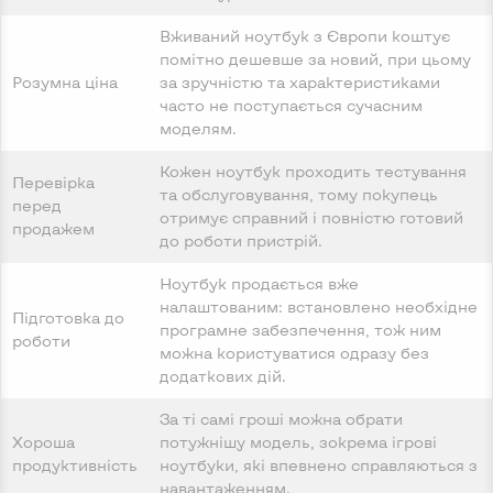
Вживаний ноутбук з Європи коштує
помітно дешевше за новий, при цьому
Розумна ціна
за зручністю та характеристиками
часто не поступається сучасним
моделям.
Кожен ноутбук проходить тестування
Перевірка
та обслуговування, тому покупець
перед
отримує справний і повністю готовий
продажем
до роботи пристрій.
Ноутбук продається вже
налаштованим: встановлено необхідне
Підготовка до
програмне забезпечення, тож ним
роботи
можна користуватися одразу без
додаткових дій.
За ті самі гроші можна обрати
Хороша
потужнішу модель, зокрема ігрові
продуктивність
ноутбуки, які впевнено справляються з
навантаженням.