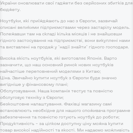
України оновлювати свої гаджети без серйозних збитків для
бюджету.
Ноутбуки, які приїжджають до нас з Європи, зазвичай
списані великими підприємствами через застарілу модель.
Полежавши там на складі кілька місяців і не знайшовши
гідного застосування на підприємстві, вони викуплені нами
та виставлені на продаж у "надії знайти" гідного господаря.
Висока якість ноутбуків, які виготовляє Японія. Варто
зазначити, що наш основний ринок нових ноутбуків
найчастіше переповнений моделями з Китаю;
Ціна. Звичайно купити ноутбук з Європи буде значно
вигідніше у фінансовому плані;
Обслуговування. Наша компанія тестує та повністю
обслуговує техніку з Європи;
Безкоштовне налаштування. Фахівці магазину самі
встановлюють необхідне для нашого споживача програмне
забезпечення та повністю готують ноутбук до роботи;
Продуктивність – за цілком доступну ціну можна купити
товар високої надійності та якості. Ми надаємо можливість