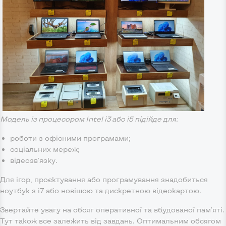
Модель із процесором Intel i3 або i5 підійде для:
роботи з офісними програмами;
соціальних мереж;
відеозв'язку.
Для ігор, проєктування або програмування знадобиться
ноутбук з i7 або новішою та дискретною відеокартою.
Звертайте увагу на обсяг оперативної та вбудованої пам'яті.
Тут також все залежить від завдань. Оптимальним обсягом