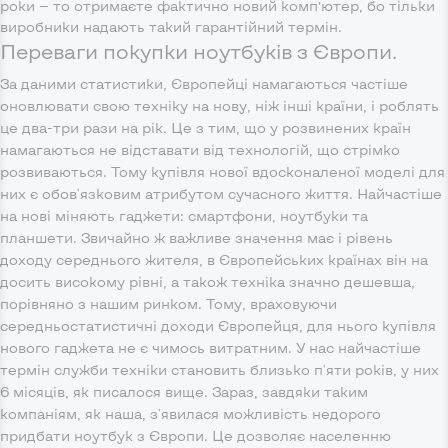
роки — то отримаєте фактично новий комп’ютер, бо тільки
виробники надають такий гарантійний термін.
Переваги покупки ноутбуків з Європи.
За даними статистики, Європейці намагаються частіше
оновлювати свою техніку на нову, ніж інші країни, і роблять
це два-три рази на рік. Це з тим, що у розвинених країн
намагаються не відставати від технологій, що стрімко
розвиваються. Тому купівля нової вдосконаленої моделі для
них є обов'язковим атрибутом сучасного життя. Найчастіше
на нові міняють гаджети: смартфони, ноутбуки та
планшети. Звичайно ж важливе значення має і рівень
доходу середнього жителя, в Європейських країнах він на
досить високому рівні, а також техніка значно дешевша,
порівняно з нашим ринком. Тому, враховуючи
середньостатистичні доходи Європейця, для нього купівля
нового гаджета не є чимось витратним. У нас найчастіше
термін служби техніки становить близько п'яти років, у них
6 місяців, як писалося вище. Зараз, завдяки таким
компаніям, як наша, з'явилася можливість недорого
придбати ноутбук з Європи. Це дозволяє населенню