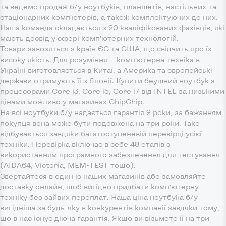
та ведемо продаж б/у ноутбуків, планшетів, настільних та
стаціонарних комп’ютерів, а також комплектуючих до них.
Наша команда складається з 20 кваліфікованих фахівців, які
мають досвід у сфері комп’ютерних технологій.
Товари завозяться з країн ЄС та США, що свідчить про їх
високу якість. Для розуміння — комп’ютерна техніка в
Україні виготовляється в Китаї, а Америка та європейські
держави отримують її з Японії. Купити беушний ноутбук з
процесорами Core i3, Core i5, Core i7 від INTEL за низькими
цінами можливо у магазинах ChipChip.
На всі ноутбуки б/у надається гарантія 2 роки, за бажанням
покупця вона може бути подовжена на три роки. Таке
відбувається завдяки багатоступеневій перевірці усієї
техніки. Перевірка включає в себе 48 етапів з
використанням програмного забезпечення для тестування
(AIDA64, Victoria, MEM-TEST тощо).
Звертайтеся в один із наших магазинів або замовляйте
доставку онлайн, щоб вигідно придбати комп’ютерну
техніку без зайвих переплат. Наша ціна ноутбука б/у
вигідніша за будь-яку в конкурентів компанії завдяки тому,
що в нас існує діюча гарантія. Якщо ви візьмете її на три