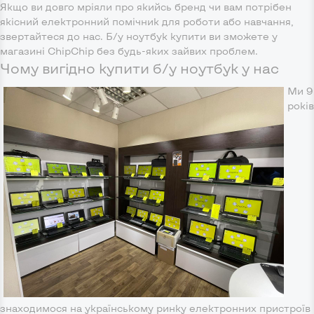
Якщо ви довго мріяли про якийсь бренд чи вам потрібен
якісний електронний помічник для роботи або навчання,
звертайтеся до нас. Б/у ноутбук купити ви зможете у
магазині ChipChip без будь-яких зайвих проблем.
Чому вигідно купити б/у ноутбук у нас
Ми 9
років
знаходимося на українському ринку електронних пристроїв