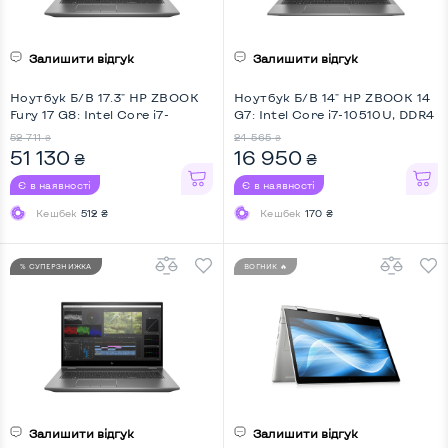
Залишити відгук
Залишити відгук
Ноутбук Б/В 17.3" HP ZBOOK
Ноутбук Б/В 14" HP ZBOOK 14
Fury 17 G8: Intel Core i7-
G7: Intel Core i7-10510U, DDR4
11850H, DDR4 32 GB, SSD 512
16 GB, SSD 512 GB, Intel UHD,
52 711
24 565
₴
₴
GB, nVidia RTX A3000, IPS, Full
IPS, Full HD
51 130
16 950
₴
₴
HD, Key Light
Є в наявності
Є в наявності
Кешбек
512 ₴
Кешбек
170 ₴
% СУПЕРЗНИЖКА
ВОГНИК 🔥
Залишити відгук
Залишити відгук