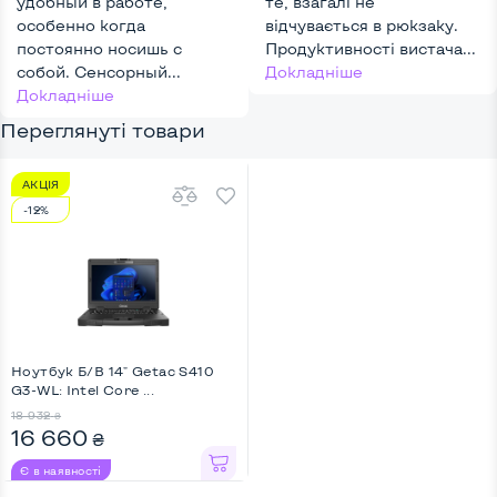
удобный в работе,
Touchscreen, Key
те, взагалі не
особенно когда
Light
відчувається в рюкзаку.
постоянно носишь с
Продуктивності вистача...
собой. Сенсорный...
Докладніше
Докладніше
Переглянуті товари
АКЦІЯ
-12%
Ноутбук Б/В 14" Getac S410
G3-WL: Intel Core ...
18 932
₴
16 660
₴
Є в наявності