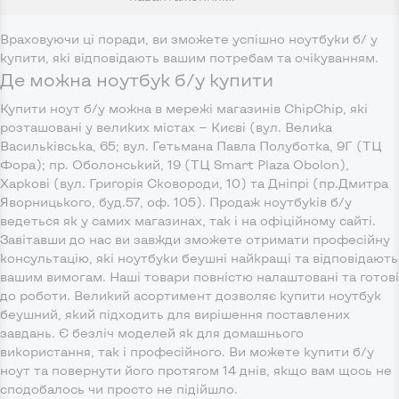
Враховуючи ці поради, ви зможете успішно ноутбуки б/ у
купити, які відповідають вашим потребам та очікуванням.
Де можна ноутбук б/у купити
Купити ноут б/у можна в мережі магазинів ChipChip, які
розташовані у великих містах — Києві (вул. Велика
Васильківська, 65; вул. Гетьмана Павла Полуботка, 9Г (ТЦ
Фора); пр. Оболонський, 19 (ТЦ Smart Plaza Obolon),
Харкові (вул. Григорія Сковороди, 10) та Дніпрі (пр.Дмитра
Яворницького, буд.57, оф. 105). Продаж ноутбуків б/у
ведеться як у самих магазинах, так і на офіційному сайті.
Завітавши до нас ви завжди зможете отримати професійну
консультацію, які ноутбуки беушні найкращі та відповідають
вашим вимогам. Наші товари повністю налаштовані та готові
до роботи. Великий асортимент дозволяє купити ноутбук
беушний, який підходить для вирішення поставлених
завдань. Є безліч моделей як для домашнього
використання, так і професійного. Ви можете купити б/у
ноут та повернути його протягом 14 днів, якщо вам щось не
сподобалось чи просто не підійшло.