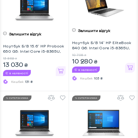
Залишити відгук
Залишити відгук
Ноутбук Б/В 14" HP EliteBook
Ноутбук Б/В 15.6" HP Probook
840 G6: Intel Core i5-8365U,
650 G5: Intel Core i5-8365U,
DDR4 8 GB, SSD 128 GB, Intel
10 708
₴
DDR4 8 GB, SSD 512 GB, Intel
UHD, IPS, Full HD
13 862
₴
10 280
₴
HD, IPS, Full HD
13 030
₴
Є в наявності
Є в наявності
Кешбек
103 ₴
Кешбек
131 ₴
% СУПЕРЗНИЖКА
% СУПЕРЗНИЖКА