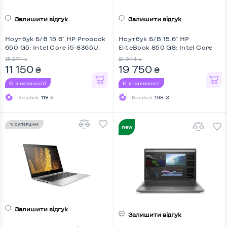
Залишити відгук
Залишити відгук
Ноутбук Б/В 15.6" HP Probook
Ноутбук Б/В 15.6" HP
650 G5: Intel Core i5-8365U,
EliteBook 850 G8: Intel Core
DDR4 8 GB, SSD 256 GB, Intel
i5-1145G7, DDR4 16 GB, SSD
13 274
21 944
₴
₴
HD, IPS, Full HD
256 GB, Intel Iris Xe, IPS, Full
11 150
19 750
₴
₴
HD, Key Light
Є в наявності
Є в наявності
Кешбек
112 ₴
Кешбек
198 ₴
% СУПЕРЦІНА
НОВИНКА
Залишити відгук
Залишити відгук