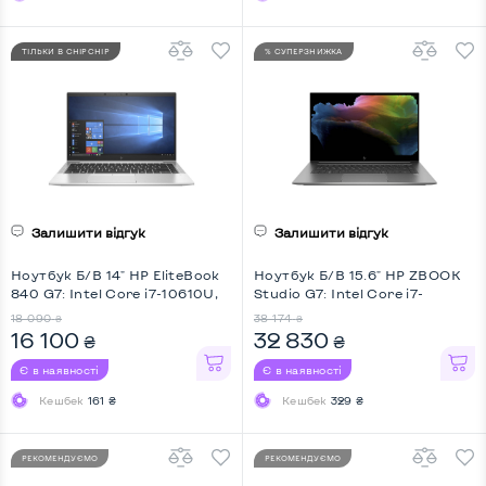
ТІЛЬКИ В CHIPCHIP
% СУПЕРЗНИЖКА
Залишити відгук
Залишити відгук
Ноутбук Б/В 14" HP EliteBook
Ноутбук Б/В 15.6" HP ZBOOK
840 G7: Intel Core i7-10610U,
Studio G7: Intel Core i7-
DDR4 16 GB, SSD 256 GB, Intel
10750H, DDR4 32 GB, SSD 512
18 090
38 174
₴
₴
UHD, IPS, Full HD
GB, nVidia Quadro T1000, IPS,
16 100
32 830
₴
₴
Full HD, Key Light
Є в наявності
Є в наявності
Кешбек
161 ₴
Кешбек
329 ₴
РЕКОМЕНДУЄМО
РЕКОМЕНДУЄМО