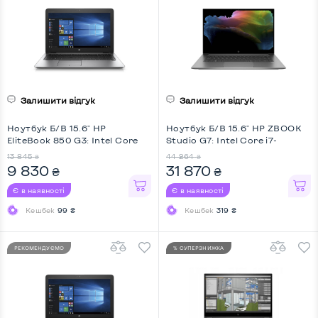
Залишити відгук
Залишити відгук
Ноутбук Б/В 15.6" HP
Ноутбук Б/В 15.6" HP ZBOOK
EliteBook 850 G3: Intel Core
Studio G7: Intel Core i7-
i5-6200U, DDR4 8 GB, SSD 128
10750H, DDR4 32 GB, SSD 512
13 845
44 264
₴
₴
GB, Intel HD, IPS, Full HD
GB, nVidia Quadro T1000, IPS,
9 830
31 870
₴
₴
Full HD
Є в наявності
Є в наявності
Кешбек
99 ₴
Кешбек
319 ₴
РЕКОМЕНДУЄМО
% СУПЕРЗНИЖКА