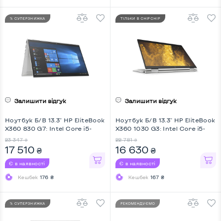
% СУПЕРЗНИЖКА
ТІЛЬКИ В CHIPCHIP
Залишити відгук
Залишити відгук
Ноутбук Б/В 13.3" HP EliteBook
Ноутбук Б/В 13.3" HP EliteBook
X360 830 G7: Intel Core i5-
X360 1030 G3: Intel Core i5-
10310U, DDR4 16 GB, SSD 256
8250U, DDR4 16 GB, SSD 256
23 347
22 781
₴
₴
GB, Intel UHD, IPS, Full HD,
GB, Intel UHD, IPS, Full HD,
17 510
16 630
₴
₴
Touchscreen, Key Light, Screen
Touchscreen, Key Light, Screen
360
360
Є в наявності
Є в наявності
Кешбек
176 ₴
Кешбек
167 ₴
% СУПЕРЗНИЖКА
РЕКОМЕНДУЄМО