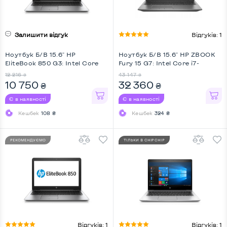
Залишити відгук
Відгуків: 1
Ноутбук Б/В 15.6" HP
Ноутбук Б/В 15.6" HP ZBOOK
EliteBook 850 G3: Intel Core
Fury 15 G7: Intel Core i7-
i5-6200U, DDR4 8 GB, SSD 256
10750H, DDR4 32 GB, SSD 512
12 216
43 147
₴
₴
GB, Intel HD, Full HD
GB, nVidia Quadro T2000, IPS,
10 750
32 360
₴
₴
Full HD, Key Light
Є в наявності
Є в наявності
Кешбек
108 ₴
Кешбек
324 ₴
РЕКОМЕНДУЄМО
ТІЛЬКИ В CHIPCHIP
Відгуків: 1
Відгуків: 1