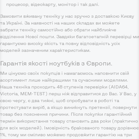
процесор, відеокарту, монітор і так далі.
Замовити вживану техніку у нас зручно з доставкою Києву
та Україні. За наявності на наших складах ви можете
забрати техніку самостійно або обрати найближче
відділення Нової пошти. Завдяки багатоетапній перевірці ми
гарантуємо високу якість та повну відповідність усіх
моделей зазначеним характеристикам.
Гарантія якості ноутбуків з Європи.
Ми цінуємо своїх покупців і намагаємось наповнити свій
асортимент лише найкращими та сучасними моделями.
Наша техніка проходить 48 ступенів перевірки (AIDA64,
Victoria, MEM-TEST) перш ніж відправитися до Вас. У Вас, у
свою чергу, є два тижні, щоб спробувати в роботі та
протестувати виріб, а якщо виникнуть претензії, повернути
товар без пояснення причини. Після покупки гарантійний
термін використання товару становить два роки (практично
для всіх моделей). Імовірність бракованого товару дорівнює
1%, тому ми сміливо можемо продовжити гарантію на три