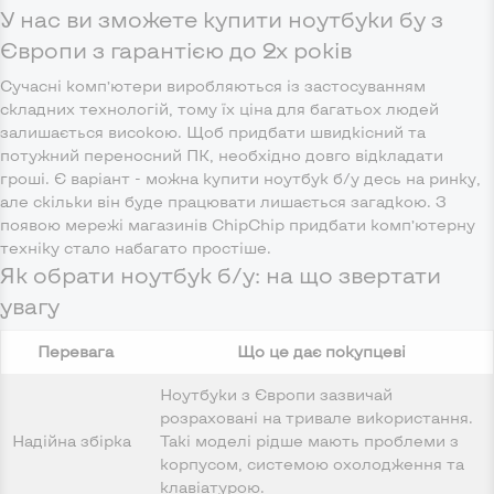
У нас ви зможете купити ноутбуки бу з
Європи з гарантією до 2х років
Сучасні комп’ютери виробляються із застосуванням
складних технологій, тому їх ціна для багатьох людей
залишається високою. Щоб придбати швидкісний та
потужний переносний ПК, необхідно довго відкладати
гроші. Є варіант - можна купити ноутбук б/у десь на ринку,
але скільки він буде працювати лишається загадкою. З
появою мережі магазинів ChipChip придбати комп’ютерну
техніку стало набагато простіше.
Як обрати ноутбук б/у: на що звертати
увагу
Перевага
Що це дає покупцеві
Ноутбуки з Європи зазвичай
розраховані на тривале використання.
Надійна збірка
Такі моделі рідше мають проблеми з
корпусом, системою охолодження та
клавіатурою.