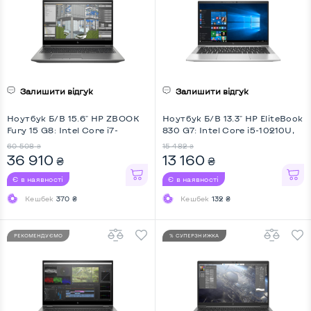
Залишити відгук
Залишити відгук
Ноутбук Б/В 15.6" HP ZBOOK
Ноутбук Б/В 13.3" HP EliteBook
Fury 15 G8: Intel Core i7-
830 G7: Intel Core i5-10210U,
11800H, DDR4 32 GB, SSD 512
DDR4 8 GB, SSD 256 GB, Intel
60 508
15 482
₴
₴
GB, nVidia Quadro T1200, IPS,
UHD, IPS, Full HD, Key Light
36 910
13 160
₴
₴
Full HD
Є в наявності
Є в наявності
Кешбек
370 ₴
Кешбек
132 ₴
РЕКОМЕНДУЄМО
% СУПЕРЗНИЖКА