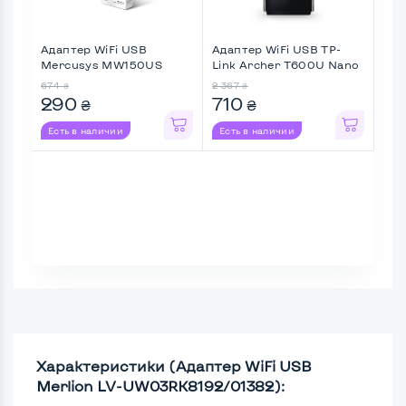
Адаптер WiFi USB
Адаптер WiFi USB TP-
Ада
Mercusys MW150US
Link Archer T600U Nano
Lin
(N150, USB ...
( ...
(15
674
2 367
820
₴
₴
290
710
41
₴
₴
Есть в наличии
Есть в наличии
Ес
Характеристики (Адаптер WiFi USB
Merlion LV-UW03RK8192/01382):