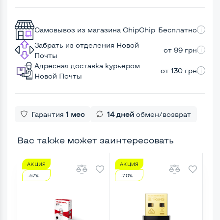
Самовывоз из магазина ChipChip
Бесплатно
Забрать из отделения Новой
от 99 грн
Почты
Адресная доставка курьером
от 130 грн
Новой Почты
Гарантия
1 мес
14 дней
обмен/возврат
Вас также может заинтересовать
АКЦИЯ
АКЦИЯ
А
-57%
-70%
-5