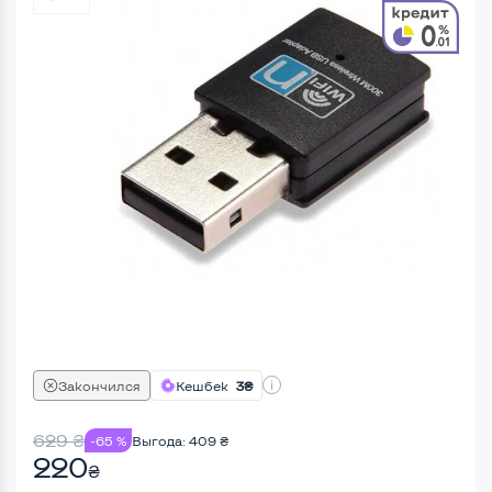
Закончился
Кешбек
3₴
629
₴
-65 %
Выгода:
409
₴
220
₴