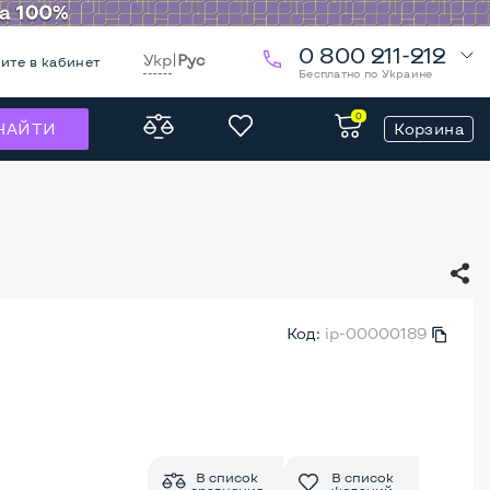
0 800 211-212
Укр
|
Рус
ите в кабинет
Бесплатно по Украине
0
Корзина
НАЙТИ
Код:
ip-00000189
В список
В список
сравнения
желаний