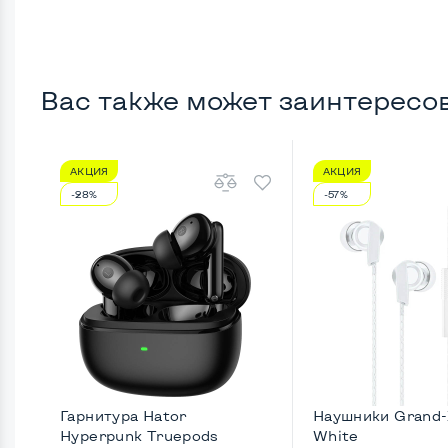
Вас также может заинтересо
АКЦИЯ
АКЦИЯ
-28%
-57%
Гарнитура Hator
Наушники Grand
Hyреrpunk Truepods
White