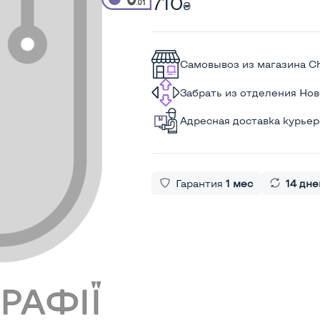
710
₴
Самовывоз из магазина C
Забрать из отделения Но
Адресная доставка курье
Гарантия
1 мес
14 дне