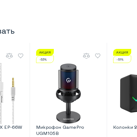
вать
АКЦИЯ
АКЦИЯ
-53%
-51%
-X EP-66W
Микрофон GamePro
Колонки 2
UGM105B