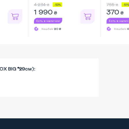
4 234
755
₴
₴
-53%
-51
1 990
370
₴
₴
Есть в наличии
Есть в нали
Кешбек
20 ₴
Кешбек
4
OX BIG *29см):