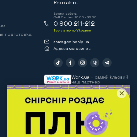
Контакты
Время работы
Call Center: 10:00 - 22:00
0 800 211-212
во
Бесплатно по Украине
я подготовка
sales@chipchip.ua
Адреса магазинов
Следите за нами:
Work.ua
— самий кльовий
наш партнер