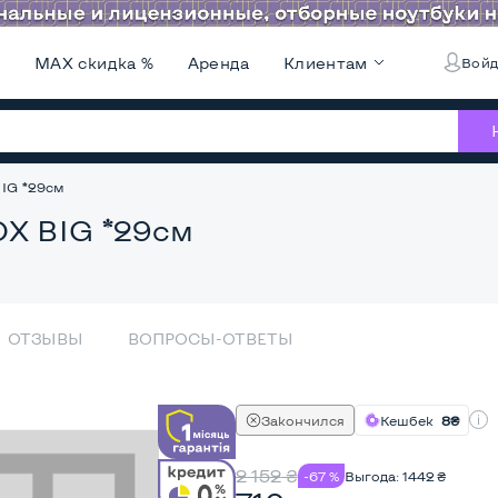
и
MAX скидка %
Аренда
Клиентам
Войд
IG *29см
OX BIG *29см
ОТЗЫВЫ
ВОПРОСЫ-ОТВЕТЫ
Закончился
Кешбек
8₴
2 152
₴
-67 %
Выгода:
1442
₴