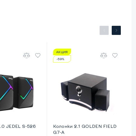
АКЦИЯ
А
-59%
-
.0 JEDEL S-526
Колонки 2.1 GOLDEN FIELD
Ко
G7-A
M6