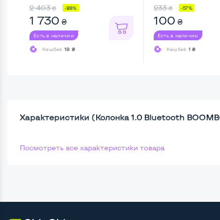
Hybrid AN ...
2 403
233
₴
₴
-28%
-57%
1 730
100
₴
₴
Есть в наличии
Есть в наличии
Кешбек
18 ₴
Кешбек
1 ₴
Характеристики (Колонка 1.0 Bluetooth BOOMB
Посмотреть все характеристики товара