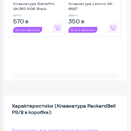
Клавиатура GamePro
Клавиатура Lenovo SK-
Кла
GK380 RGB Black
8827
Wir
sw .
671
368
1 47
₴
₴
570
350
1 
₴
₴
Есть в наличии
Есть в наличии
Ес
Характеристики (Клавиатура PackardBell
PS/2 в коробке):
Посмотреть все характеристики товара