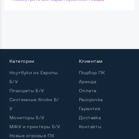
Категории
Клиентам
Ноутбуки из Европы
Подбор ПК
Б/У
Аренда
Планшеты Б/У
Оплата
Системные блоки Б/
Рассрочка
У
Гарантия
Мониторы Б/У
Доставка
МФУ и принтеры Б/У
Контакты
Новые игровые ПК