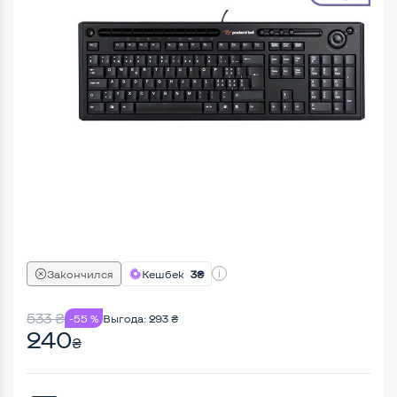
Закончился
Кешбек
3₴
533
₴
-55 %
Выгода:
293
₴
240
₴