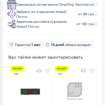
Самовывоз из магазина ChipChip
Бесплатно
Забрать из отделения Новой
от 99 грн
Почты
Адресная доставка курьером
от 130 грн
Новой Почты
Гарантия
1 мес
14 дней
обмен/возврат
Вас также может заинтересовать
АКЦИЯ
АКЦИЯ
А
-15%
-5%
-4