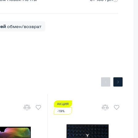
ней
обмен/возврат
АКЦИЯ
А
-19%
-