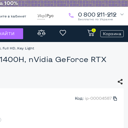
0 800 211-212
Укр
|
Рус
ите в кабинет
Бесплатно по Украине
0
Корзина
НАЙТИ
 Full HD, Key Light
11400H, nVidia GeForce RTX
Код:
ip-00004587