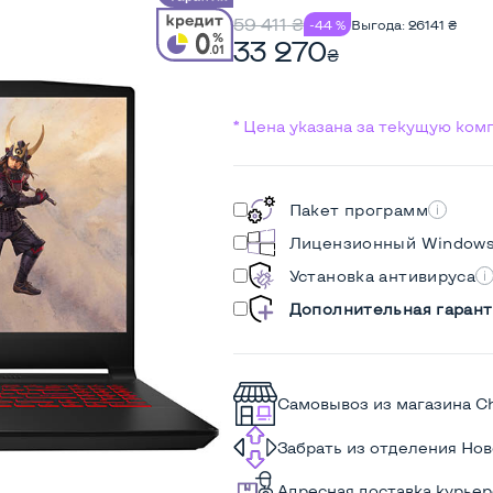
59 411
₴
-44 %
Выгода:
26141
₴
33 270
₴
* Цена указана за текущую ко
Пакет программ
Лицензионный Window
Установка антивируса
Дополнительная гарант
Самовывоз из магазина C
Забрать из отделения Но
Адресная доставка курье