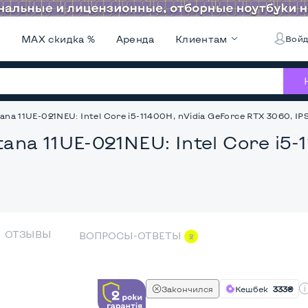
и
MAX скидка %
Аренда
Клиентам
Войд
na 11UE-021NEU: Intel Core i5-11400H, nVidia GeForce RTX 3060, IPS,
ana 11UE-021NEU: Intel Core i5-
ОТЗЫВЫ
ВОПРОСЫ-ОТВЕТЫ
2
Закончился
Кешбек
333₴