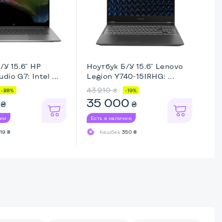
/У 15.6" HP
Ноутбук Б/У 15.6" Lenovo
Но
io G7: Intel ...
Legion Y740-15IRHG: ...
Th
43 210
33
₴
-28%
-19%
35 000
3
₴
₴
чии
Есть в наличии
Ес
19 ₴
Кешбек
350 ₴