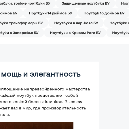
рабуки, тонкие ноутбуки БУ
Защищенные ноутбуки БУ
Ноу
дюймов БУ
Ноутбуки 14 дюймов БУ
Ноутбук 15 дюймов БУ
буки трансформеры БУ
Ноутбуки в Харькове БУ
Ноутбуки 
буки в Запорожье БУ
Ноутбуки в Кривом Роге БУ
Ноутбуки
 мощь и элегантность
 воплощение непревзойденного мастерства
 каждый ноутбук представляет собой
мое с ковкой боевых клинков. Высокая
жает вас в мир, где производительность
тиля
.