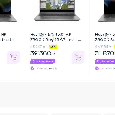
" HP
Ноутбук Б/У 15.6" HP
Ноутбук Б
Intel ...
ZBOOK Fury 15 G7: Intel ...
ZBOOK Stud
43 147
44 264
₴
₴
-25%
32 360
31 870
₴
Есть в наличии
Есть в нали
Кешбек
324 ₴
Кешбек
3