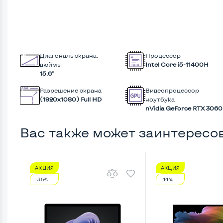
Диагональ экрана,
Процессор
дюймы
Intel Core i5-11400H
15.6"
Разрешение экрана
Видеопроцессор
(1920х1080) Full HD
ноутбука
nVidia GeForce RTX 3060
Вас также может заинтересо
АКЦИЯ
АКЦИЯ
-35%
-14%