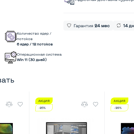
Гарантия
24 мес
14 д
Количество ядер /
потоков
6 ядер / 12 потоков
Операционная система
Win 11 (30 дней)
вать
АКЦИЯ
АКЦИЯ
-25%
-28%