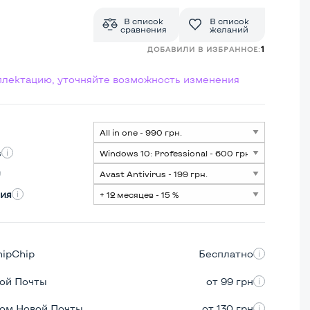
В список
В список
сравнения
желаний
1
ДОБАВИЛИ В ИЗБРАННОЕ:
мплектацию, уточняйте возможность изменения
s
ия
hipChip
Бесплатно
вой Почты
от 99 грн
ром Новой Почты
от 130 грн