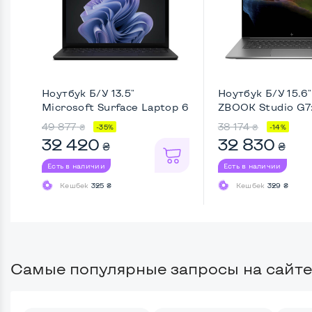
Ноутбук Б/У 13.5"
Ноутбук Б/У 15.6
Microsoft Surface Laptop 6
ZBOOK Studio G7: 
...
49 877
38 174
₴
₴
-35%
-14%
32 420
32 830
₴
₴
Есть в наличии
Есть в наличии
Кешбек
325 ₴
Кешбек
329 ₴
Самые популярные запросы на сайте