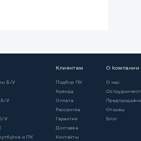
ая
Клиентам
О компании
Core i5-3210M
 / 4 потока
пы Б/У
Подбор ПК
О нас
Аренда
Сотрудничест
Core i5-3210M (2,50 - 3,10 GHz)
 Б/У
Оплата
Предпродажна
Рассрочка
Отзывы
DD
Б/У
Гарантия
Блог
К
Доставка
оутбуков и ПК
Контакты