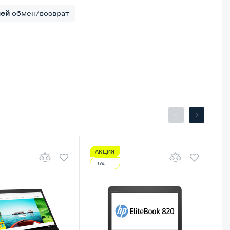
ней
обмен/возврат
АКЦИЯ
А
-5%
-