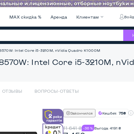
и
MAX скидка %
Аренда
Клиентам
Войд
 8570W: Intel Core i5-3210M, nVidia Quadro K1000M
 8570W: Intel Core i5-3210M, nV
ОТЗЫВЫ
ВОПРОСЫ-ОТВЕТЫ
Закончился
Кешбек
75₴
11 641
₴
-36 %
Выгода:
4191
₴