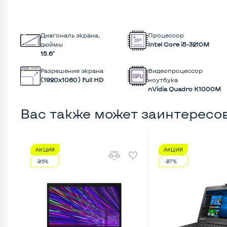
Диагональ экрана,
Процессор
дюймы
Intel Core i5-3210M
15.6"
Разрешение экрана
Видеопроцессор
(1920х1080) Full HD
ноутбука
nVidia Quadro K1000M
Вас также может заинтересо
АКЦИЯ
АКЦИЯ
-25%
-27%