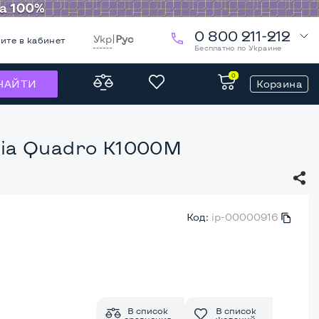
0 800 211-212
Укр
|
Рус
ите в кабинет
Бесплатно по Украине
0
Корзина
НАЙТИ
idia Quadro K1000M
Код:
ip-00000916
В список
В список
сравнения
желаний