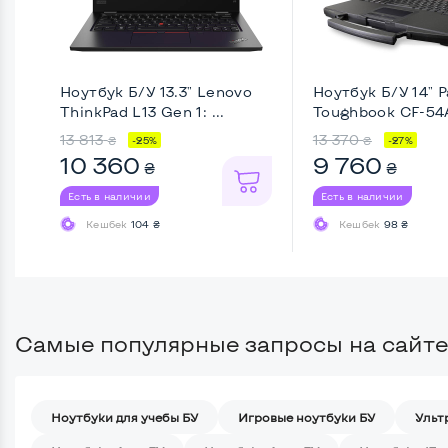
Ноутбук Б/У 13.3" Lenovo
Ноутбук Б/У 14" 
ThinkPad L13 Gen 1: ...
Toughbook CF-54A
13 813
13 370
₴
₴
-25%
-27%
10 360
9 760
₴
₴
Есть в наличии
Есть в наличии
Кешбек
104 ₴
Кешбек
98 ₴
Самые популярные запросы на сайте
Ноутбуки для учебы БУ
Игровые ноутбуки БУ
Ульт