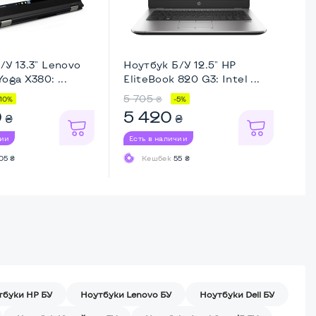
/У 13.3" Lenovo
Ноутбук Б/У 12.5" HP
Но
oga X380: ...
EliteBook 820 G3: Intel ...
Th
5 705
10
₴
-10%
-5%
0
5 420
8
₴
₴
чии
Есть в наличии
Ес
05 ₴
Кешбек
55 ₴
тбуки HP БУ
Ноутбуки Lenovo БУ
Ноутбуки Dell БУ