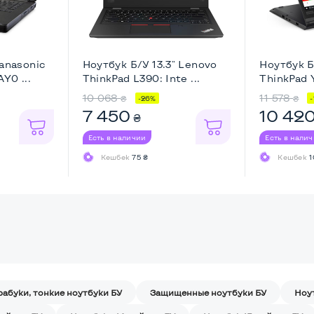
Panasonic
Ноутбук Б/У 13.3" Lenovo
Ноутбук Б
Y0 ...
ThinkPad L390: Inte ...
ThinkPad Y
10 068
11 578
₴
₴
-26%
7 450
10 42
₴
Есть в наличии
Есть в нали
Кешбек
75 ₴
Кешбек
1
рабуки, тонкие ноутбуки БУ
Защищенные ноутбуки БУ
Ноу