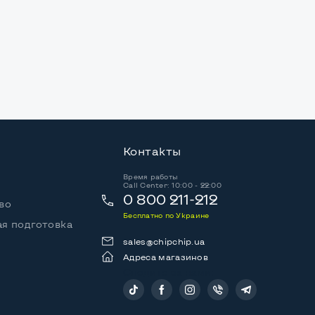
Контакты
Время работы
Call Center: 10:00 - 22:00
0 800 211-212
во
Бесплатно по Украине
я подготовка
sales@chipchip.ua
Адреса магазинов
Следите за нами: