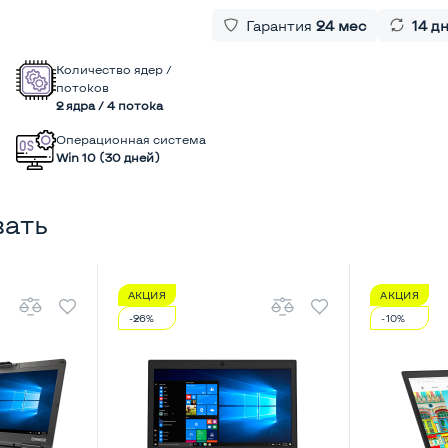
Гарантия
24 мес
14 д
Количество ядер /
потоков
2 ядра / 4 потока
Операционная система
Win 10 (30 дней)
вать
АКЦИЯ
АКЦИЯ
-26%
-10%