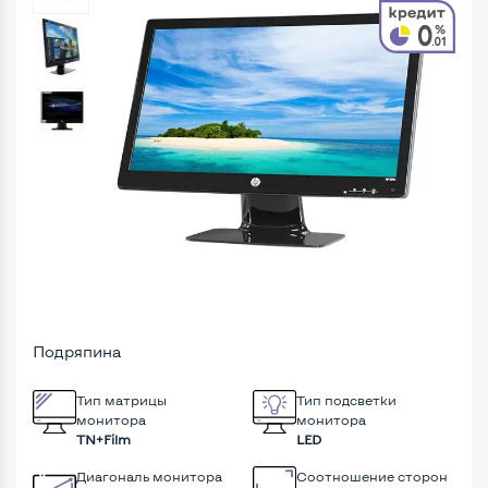
Подряпина
Тип матрицы
Тип подсветки
монитора
монитора
TN+Film
LED
Диагональ монитора
Соотношение сторон