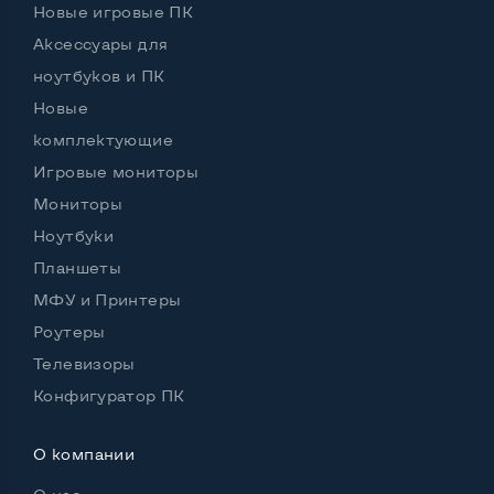
Новые игровые ПК
Остальные возможности:
Аксессуары для
Цвет
Черный
ноутбуков и ПК
Новые
Регулировка положения дисплея
комплектующие
Наклон, вперед назад
Игровые мониторы
Комплектация: Монитор
Да
Мониторы
Особенности (изогнутый экран, цвет и пр.)
Ноутбуки
Блок питания
Встроенный
Планшеты
МФУ и Принтеры
Встроенные динамики
Нет
Роутеры
Телевизоры
Конфигуратор ПК
О компании