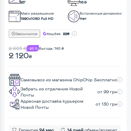
23"
16:9
Макс разрешение
Встроенные динамики
1920x1080 Full HD
Нет
Закончился
Кешбек
22₴
2 865
₴
-26 %
Выгода:
745
₴
2 120
₴
Самовывоз из магазина ChipChip
Бесплатно
Забрать из отделения Новой
от 99 грн
Почты
Адресная доставка курьером
от 130 грн
Новой Почты
Гарантия
24 мес
14 дней
обмен/возврат