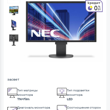
засвет
Тип матрицы
Тип подсветки
монитора
монитора
TN+Film
LED
Диагональ монитора
Соотношение сторон