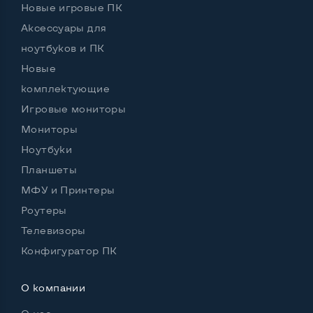
Новые игровые ПК
Остальные возможности:
Аксессуары для
Цвет
Черный
ноутбуков и ПК
Новые
Регулировка положения дисплея
комплектующие
Вверх вниз, поворот влево вправо, наклон,
Игровые мониторы
поворот на угол 90 град
Комплектация: Монитор
Да
Мониторы
Ноутбуки
Особенности (изогнутый экран, цвет и пр.)
Планшеты
Блок питания
Встроенный
МФУ и Принтеры
Роутеры
Встроенные динамики
Нет
Телевизоры
Комплектация: Монитор, кабель питания
Да
Конфигуратор ПК
О компании