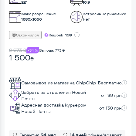
22"
16:9
Макс разрешение
Встроенные динамики
1680x1050
Нет
Закончился
Кешбек
15₴
2 273
₴
-34 %
Выгода:
773
₴
1 500
₴
Самовывоз из магазина ChipChip
Бесплатно
Забрать из отделения Новой
от 99 грн
Почты
Адресная доставка курьером
от 130 грн
Новой Почты
Гарантия
24 мес
14 дней
обмен/возврат