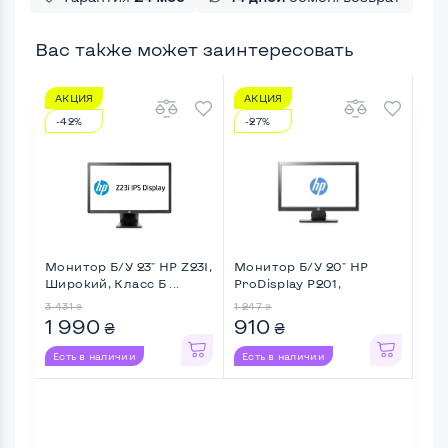
Вас также может заинтересовать
АКЦИЯ
АКЦИЯ
А
-42%
-27%
-4
Монитор Б/У 23" HP Z23I,
Монитор Б/У 20" HP
Мон
Широкий, Класс Б ...
ProDisplay P201,
Fla
Широкий, ...
Шир
3 431
1 247
1 64
₴
₴
1 990
910
9
₴
₴
Есть в наличии
Есть в наличии
Ес