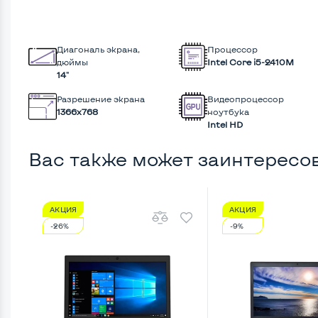
Диагональ экрана,
Процессор
дюймы
Intel Core i5-2410M
14"
Разрешение экрана
Видеопроцессор
1366x768
ноутбука
Intel HD
Вас также может заинтересо
АКЦИЯ
АКЦИЯ
-26%
-9%