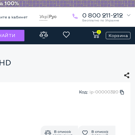
0 800 211-212
Укр
|
Рус
ите в кабинет
Бесплатно по Украине
0
Корзина
НАЙТИ
 HD
Код:
ip-00000320
В список
В список
сравнения
желаний