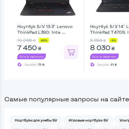
Ноутбук Б/У 13.3" Lenovo
Ноутбук Б/У 14" 
ThinkPad L390: Inte ...
ThinkPad T470S: In
10 068
8 824
₴
₴
-26%
-9%
7 450
8 030
₴
₴
Есть в наличии
Есть в наличии
Кешбек
75 ₴
Кешбек
81 ₴
Самые популярные запросы на сайте
Ноутбуки для учебы БУ
Игровые ноутбуки БУ
Ульт