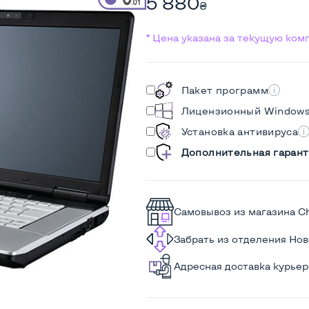
5 880
₴
* Цена указана за текущую ко
Пакет программ
Лицензионный Window
Установка антивируса
Дополнительная гарант
Самовывоз из магазина C
Забрать из отделения Но
Адресная доставка курье