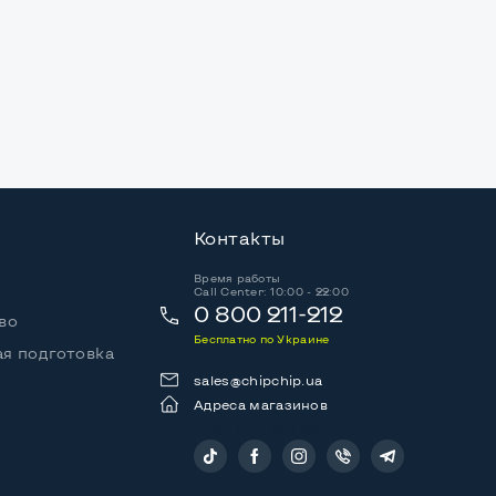
Контакты
Время работы
Call Center: 10:00 - 22:00
0 800 211-212
во
Бесплатно по Украине
я подготовка
sales@chipchip.ua
Адреса магазинов
Следите за нами: