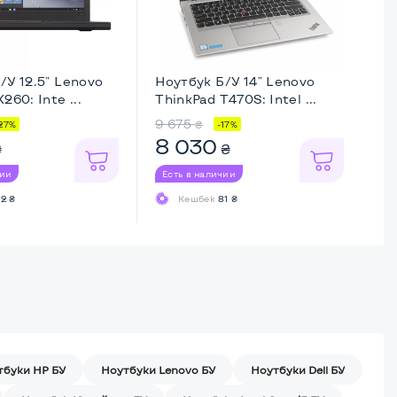
/У 12.5" Lenovo
Ноутбук Б/У 14" Lenovo
Но
260: Inte ...
ThinkPad T470S: Intel ...
Th
9 675
9 
₴
27%
-17%
8 030
7
₴
₴
чии
Есть в наличии
Ес
2 ₴
Кешбек
81 ₴
тбуки HP БУ
Ноутбуки Lenovo БУ
Ноутбуки Dell БУ