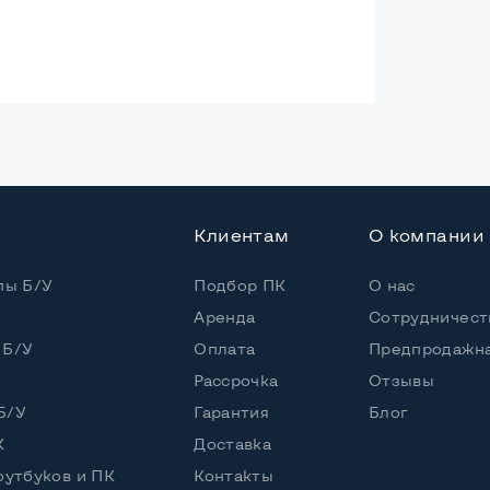
ая
Core i5-2410M
Клиентам
О компании
 / 4 потока
пы Б/У
Подбор ПК
О нас
Core i5-2410M (2,30 - 2,90 GHz)
Аренда
Сотрудничест
 Б/У
Оплата
Предпродажна
Рассрочка
Отзывы
5" или HDD
Б/У
Гарантия
Блог
К
Доставка
оутбуков и ПК
Контакты