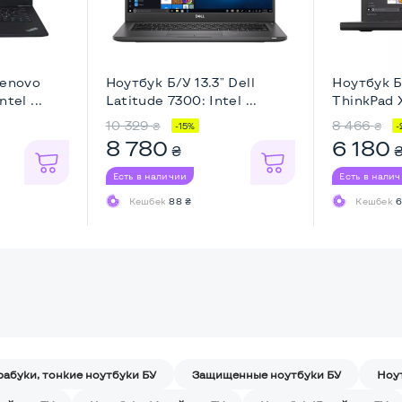
Lenovo
Ноутбук Б/У 13.3" Dell
Ноутбук Б
tel ...
Latitude 7300: Intel ...
ThinkPad X
10 329
8 466
₴
₴
-15%
-
8 780
6 180
₴
Есть в наличии
Есть в нали
Кешбек
88 ₴
Кешбек
6
рабуки, тонкие ноутбуки БУ
Защищенные ноутбуки БУ
Ноу