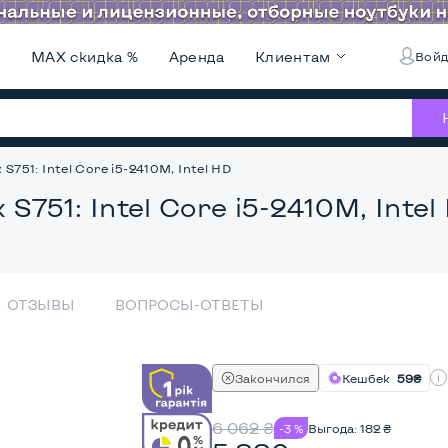
и
MAX скидка %
Аренда
Клиентам
Войд
 S751: Intel Core i5-2410M, Intel HD
 S751: Intel Core i5-2410M, Intel
ОТЗЫВЫ
ВОПРОСЫ-ОТВЕТЫ
Закончился
Кешбек
59₴
6 062
₴
-3 %
Выгода:
182
₴