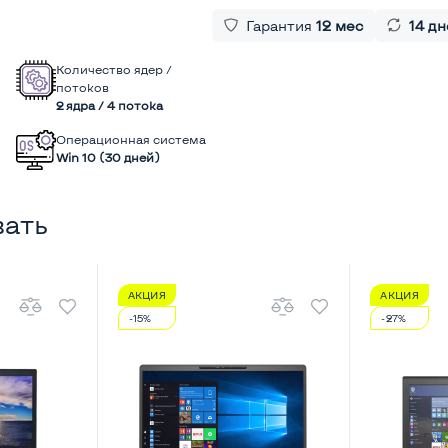
Гарантия
12 мес
14 дн
Количество ядер /
потоков
2 ядра / 4 потока
Операционная система
Win 10 (30 дней)
вать
АКЦИЯ
АКЦИЯ
-15%
-27%