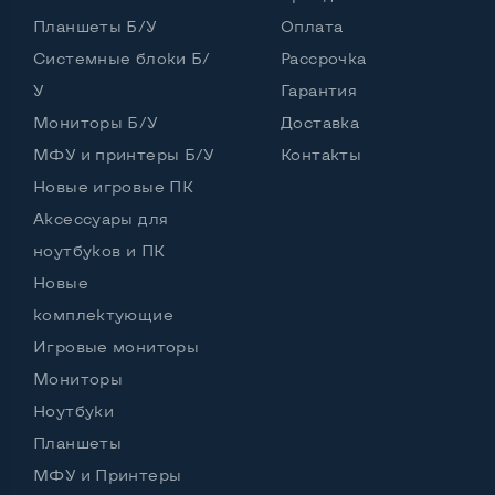
Интерфейс подключения DVI
Да
Планшеты Б/У
Оплата
Интерфейс подключения HDMI
Нет
Системные блоки Б/
Рассрочка
У
Гарантия
Интерфейс подключения Display port
Да
Мониторы Б/У
Доставка
Возможность вывода USB-разъемов на монитор
МФУ и принтеры Б/У
Контакты
Да, 4 шт.
Новые игровые ПК
Аксессуары для
ноутбуков и ПК
Остальные возможности:
Новые
Блок питания
Встроенный
комплектующие
Регулировка положения дисплея
Игровые мониторы
Наклон, вперед назад
Мониторы
Встроенные динамики
Да
Ноутбуки
Особенности (изогнутый экран, цвет и пр.)
Планшеты
МФУ и Принтеры
Цвет
Белый