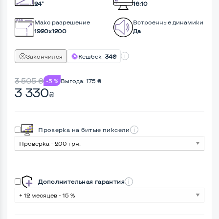
24"
16:10
Макс разрешение
Встроенные динамики
1920x1200
Да
Закончился
Кешбек
34₴
3 505
₴
-5 %
Выгода:
175
₴
3 330
₴
Проверка на битые пиксели
Дополнительная гарантия