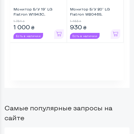
Монитор Б/У 19" LG
Монитор Б/У 20" LG
Мон
Flatron W1943C,
Flatron W2046S,
241
Широкий, ...
Широкий ...
1 754
1 453
4 22
₴
₴
1 000
930
3 
₴
₴
Есть в наличии
Есть в наличии
Ес
Самые популярные запросы на
сайте