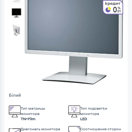
Білий
Тип матрицы
Тип подсветки
монитора
монитора
TN+Film
LED
Диагональ монитора
Соотношение сторон