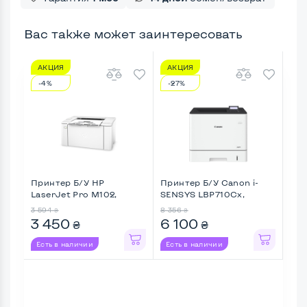
Вас также может заинтересовать
АКЦИЯ
АКЦИЯ
А
-4%
-27%
-7
Принтер Б/У HP
Принтер Б/У Canon i-
При
LaserJet Pro M102,
SENSYS LBP710Cx,
Las
Лазерная п ...
Цветной ...
Лаз
3 594
8 356
6 9
₴
₴
3 450
6 100
6 
₴
₴
Есть в наличии
Есть в наличии
Ес