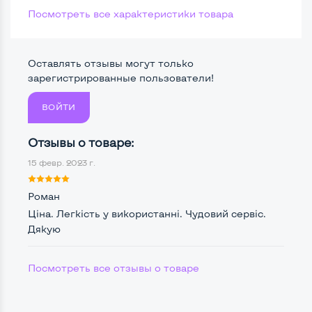
Черно-белая печать
Да
Посмотреть все характеристики товара
Разрешение печати, dpi
600x600
Оставлять отзывы могут только
Двусторонняя автоматическая печать
Нет
зарегистрированные пользователи!
ВОЙТИ
Расходные материалы:
Отзывы о товаре:
Емкость картриджа, копий
1500
15 февр. 2023 г.
Роман
Разъемы подключения:
Ціна. Легкість у використанні. Чудовий сервіс.
Сетевой Ethernet (RJ-45)
Нет
Дякую
Посмотреть все отзывы о товаре
Беспроводные подключения:
Интерфейс Wi-Fi
Нет