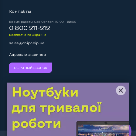
Контакты
Время работы
Call Center: 10:00 - 22:00
0 800 211-212
Бесплатно по Украине
sales@chipchip.ua
Адреса магазинов
ОБРАТНЫЙ ЗВОНОК
Мы принимаем:
Следите за нами:
Work.ua
— самий кльовий
наш партнер