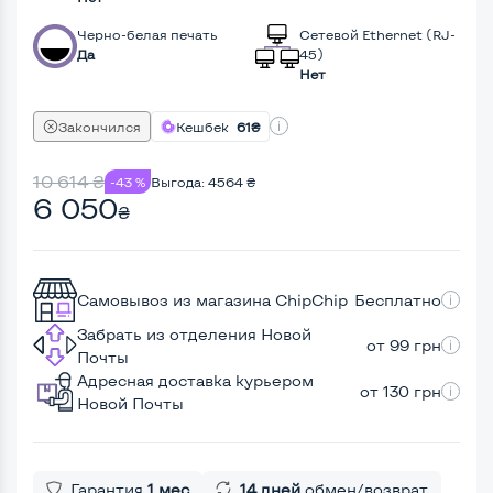
Черно-белая печать
Сетевой Ethernet (RJ-
Да
45)
Нет
Закончился
Кешбек
61₴
10 614
₴
-43 %
Выгода:
4564
₴
6 050
₴
Самовывоз из магазина ChipChip
Бесплатно
Забрать из отделения Новой
от 99 грн
Почты
Адресная доставка курьером
от 130 грн
Новой Почты
Гарантия
1 мес
14 дней
обмен/возврат