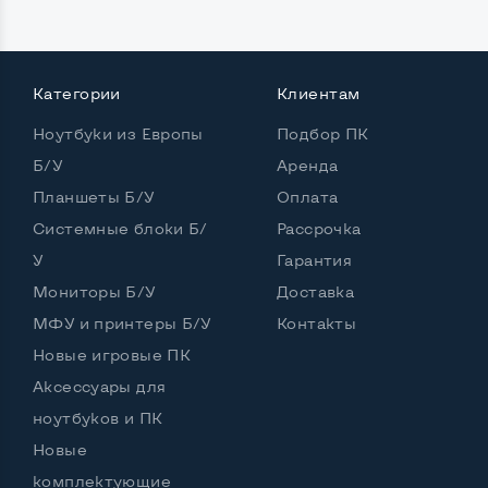
Остальные возможности:
Категории
Клиентам
Комплектация:
МФУ
Ноутбуки из Европы
Подбор ПК
Цвет
Белый, серый
Б/У
Аренда
Планшеты Б/У
Оплата
Системные блоки Б/
Рассрочка
У
Гарантия
Мониторы Б/У
Доставка
МФУ и принтеры Б/У
Контакты
Новые игровые ПК
Аксессуары для
ноутбуков и ПК
Новые
комплектующие