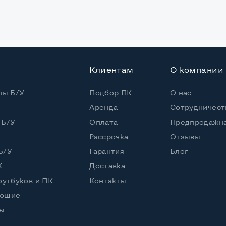
енный
HD
Клиентам
О компании
пы Б/У
Подбор ПК
О нас
Аренда
Сотрудничест
 Б/У
Оплата
Предпродажна
л
Рассрочка
Отзывы
Б/У
Гарантия
Блог
К
Доставка
оутбуков и ПК
Контакты
ующие
RW
ы