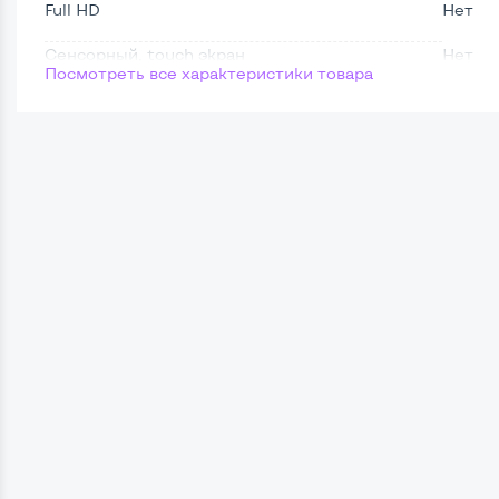
Full HD
Нет
Сенсорный, touch экран
Нет
Посмотреть все характеристики товара
Поверхность дисплея
Матов
Мощность:
Процессор
Intel 
Количество ядер / потоков
2 ядра
Частота процессора (базовая-максимальная)
Intel 
Тип оперативной памяти
DDR3
Тип накопителя
SSD 2,
Количество слотов M_2
0