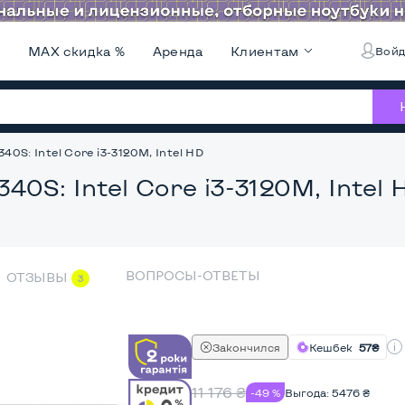
и
MAX скидка %
Аренда
Клиентам
Войд
40S: Intel Core i3-3120M, Intel HD
40S: Intel Core i3-3120M, Intel 
ВОПРОСЫ-ОТВЕТЫ
ОТЗЫВЫ
3
Закончился
Кешбек
57₴
11 176
₴
-49 %
Выгода:
5476
₴