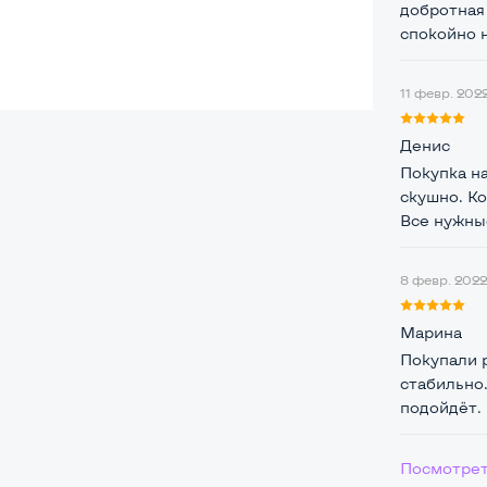
добротная
спокойно н
11 февр. 2022
ая
Денис
Покупка на
скушно. К
Core i3-3110M
Все нужные
 / 4 потока
8 февр. 2022 
Core i3-3110M (2,40 GHz)
Марина
Покупали 
стабильно.
5" или HDD
Посмотрет