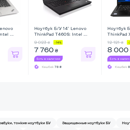
Lenovo
Ноутбук Б/У 14" Lenovo
Ноутбук Б
tel ...
ThinkPad T460S: Intel ...
ThinkPad X
9 023
12 121
₴
₴
-14%
-
7 760
8 000
₴
Есть в наличии
Есть в нали
Кешбек
78 ₴
Кешбек
8
рабуки, тонкие ноутбуки БУ
Защищенные ноутбуки БУ
Ноу