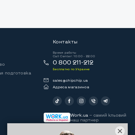
Контакты
Время работы
Call Center: 10:00 - 22:00
0 800 211-212
во
Бесплатно по Украине
я подготовка
sales@chipchip.ua
Адреса магазинов
Следите за нами:
Work.ua
— самий кльовий
наш партнер