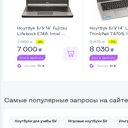
Ноутбук Б/У 14" Fujitsu
Ноутбук Б/У 14" 
Lifebook E746: Intel ...
ThinkPad T470S: In
7 692
9 675
₴
₴
-9%
-17%
7 000
8 030
₴
₴
Есть в наличии
Есть в наличии
Кешбек
70 ₴
Кешбек
81 ₴
Самые популярные запросы на сайте
Ноутбуки для учебы БУ
Игровые ноутбуки БУ
Ульт