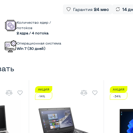
Гарантия
24 мес
14 д
Количество ядер /
потоков
2 ядра / 4 потока
Операционная система
Win 7 (30 дней)
вать
АКЦИЯ
АКЦИЯ
-14%
-34%