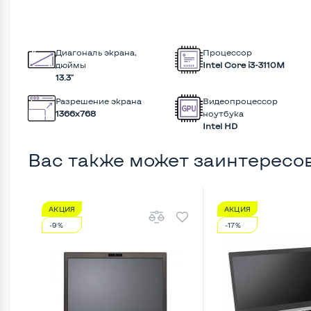
Диагональ экрана,
Процессор
дюймы
Intel Core i3-3110M
13.3"
Разрешение экрана
Видеопроцессор
1366x768
ноутбука
Intel HD
Вас также может заинтересо
АКЦИЯ
АКЦИЯ
-9%
-17%