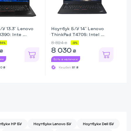
/У 13.3" Lenovo
Ноутбук Б/У 14" Lenovo
Но
390: Inte ...
ThinkPad T470S: Intel ...
Th
8 824
8 
₴
34%
-9%
8 030
6
₴
₴
чии
Есть в наличии
Ес
0 ₴
Кешбек
81 ₴
тбуки HP БУ
Ноутбуки Lenovo БУ
Ноутбуки Dell БУ