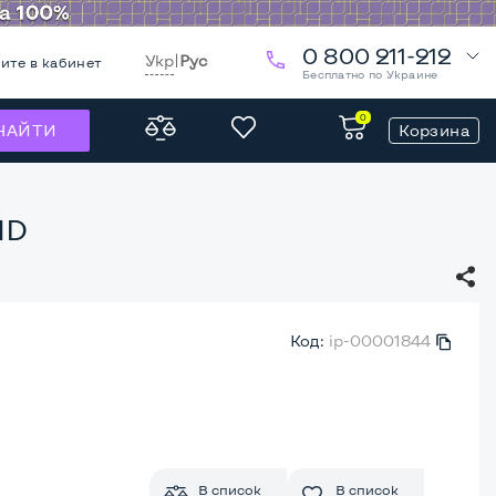
0 800 211-212
Укр
|
Рус
ите в кабинет
Бесплатно по Украине
0
Корзина
НАЙТИ
HD
Код:
ip-00001844
В список
В список