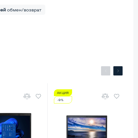
ней
обмен/возврат
АКЦИЯ
А
-9%
-