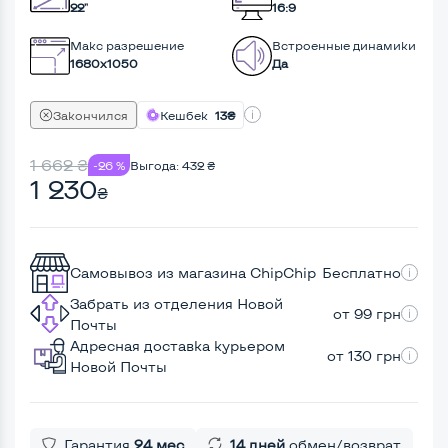
22"
16:9
Макс разрешение
Встроенные динамики
1680x1050
Да
Закончился
Кешбек
13₴
1 662
₴
-26 %
Выгода:
432
₴
1 230
₴
Самовывоз из магазина ChipChip
Бесплатно
Забрать из отделения Новой
от 99 грн
Почты
Адресная доставка курьером
от 130 грн
Новой Почты
Гарантия
24 мес
14 дней
обмен/возврат