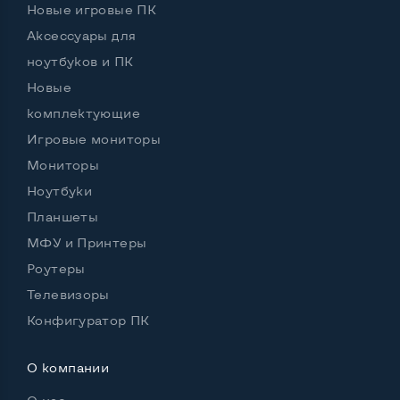
Новые игровые ПК
Остальные возможности:
Аксессуары для
Цвет
Белый
ноутбуков и ПК
Новые
Регулировка положения дисплея
комплектующие
Вверх вниз, поворот влево вправо, наклон,
Игровые мониторы
поворот на угол 90 град
Комплектация: Монитор
Да
Мониторы
Ноутбуки
Особенности (изогнутый экран, цвет и пр.)
Планшеты
Блок питания
Встроенный
МФУ и Принтеры
Роутеры
Встроенные динамики
Да
Телевизоры
Комплектация: Монитор, кабель питания
Да
Конфигуратор ПК
О компании