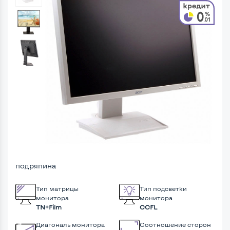
подряпина
Тип матрицы
Тип подсветки
монитора
монитора
TN+Film
CCFL
Диагональ монитора
Соотношение сторон